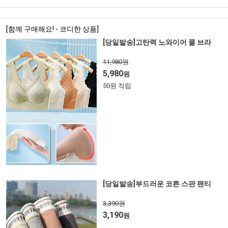
[함께 구매해요! - 코디한 상품]
[당일발송]고탄력 노와이어 쿨 브라
11,980원
5,980
원
50원 적립
[당일발송]부드러운 코튼 스판 팬티
3,390원
3,190
원