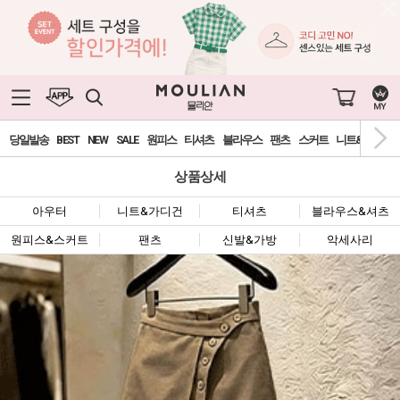
당일발송
BEST
NEW
SALE
원피스
티셔츠
블라우스
팬츠
스커트
니트&가디건
상품상세
아우터
니트&가디건
티셔츠
블라우스&셔츠
원피스&스커트
팬츠
신발&가방
악세사리