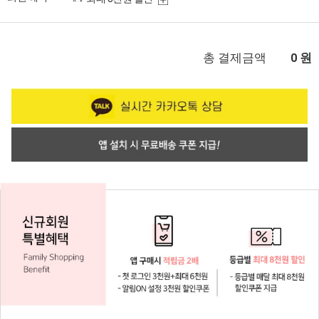
총 결제금액
원
0