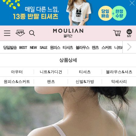
0
당일발송
BEST
NEW
SALE
원피스
티셔츠
블라우스
팬츠
스커트
니트&가디건
상품상세
아우터
니트&가디건
티셔츠
블라우스&셔츠
원피스&스커트
팬츠
신발&가방
악세사리