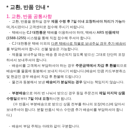
* 교환, 반품 안내 *
1. 교환, 반품 공통사항
- 교환, 반품을 원하실 경우
제품 수령 후 7일 이내 요청하셔야 처리가 가능
하
며,게시판이나 고객센터로 접수해 주시기 바랍니다.
- 택배사는
CJ 대한통운
택배를 이용하셔야 하며, 택배사
ARS 반품예약
(1588-1255)
시스템을 통해 직접 접수해 주셔야 합니다.
- CJ 대한통운 택배 이외의
다른 택배사로 착불로 보내주실 경우 추가 배송비
를 부담하셔야 합니다. 선불 발송은 가능합니다.
- 제품을 보내주실 때는 배송 중 파손되지 않도록 받으신 그대로 단단히 포장
하셔서 보내주셔야 합니다.
- 배송비를 고객께서 부담하셔야 하는 경우
주문금액에서 차감 후 환불
되므로
배송비를 물품에 동봉해서 보내지 마시기 바랍니다.(배송비 만큼 카드부분취소
및 현금인 경우 배송비 차감 후 환불해 드립니다.)
- 물건과 동봉해서 보낸
배송비가 분실되는 경우
당사는 책임지지 않습니다.
-
부분배송
으로 여러 번 나눠서 받으신 경우 동일 주문건의
제일 마지막 상품
수령일
로부터
7일 이내 요청
하시면 됩니다.
(※ 반품시 부분배송으로 받으신 상품 전부를 하나의 포장(박스)에 담아서
보내주셔야 합니다. 분할 반품시 박스 수만큼 추가 배송비를 부담하셔야 합니
다.)
- 배송비 부담 주체는 아래와 같이 구분합니다.