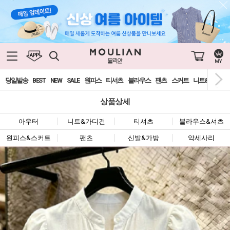
당일발송
BEST
NEW
SALE
원피스
티셔츠
블라우스
팬츠
스커트
니트&가디건
상품상세
아우터
니트&가디건
티셔츠
블라우스&셔츠
원피스&스커트
팬츠
신발&가방
악세사리