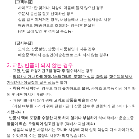
[고객부담]
사이즈가 안 맞거나, 색상이 마음에 들지 않으신 경우
주문시 옵션을 잘못 선택하신 경우
실밥 일부 미제거된 경우, 새상품에서 나는 냄새등의 사유
배송완료 (배송완료로 조회되는 경우)후 분실건
(경비실에 맡긴 후 경비실 분실등)
[당사부담]
오배송, 상품불량, 상품이 제품설명과 다른 경우
배송중 택배사 분실건(배송완료로 조회 되지 않는 경우)
2. 교환, 반품이 되지 않는 경우
- 교환, 반품 요청기간
7일 경과 후 접수
하시는 경우
-
착용
하시거나
다리미질, (스팀다리미 포함)
한 상품,
화장품, 향수
등의 냄새
가 배거나 이물질이 뭍은 상품
은 불가
-
착용 전 세탁
하신 경우도 처리 불가
하므로 불량, 사이즈 오류등 이상 여부 확
인 후 세탁하시기 바랍니다.
- 배송비를 내지 않기 위해
고의로 상품을 훼손
한 경우
(과실 여부를 가리기 위해 관련기관에 상품 접수 후 민원처리 결과에 따라 처
리합니다.)
- 반품시
택배 포장을 수령한 대로 하지 않거나 부실하게
하여 택배사 운송도중
물품이 훼손, 오염되어 입고
된 경우 (택배사 과실 제외)
- 상품의 색상은 사용하시는 모니터 사양에 따라 실제 색상과 다소 차이가 있
을 수 있으며, 이는 불량의 사유가 되지 않습니다.