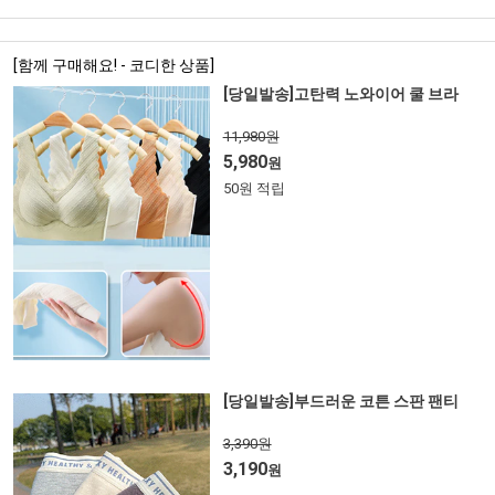
[함께 구매해요! - 코디한 상품]
[당일발송]고탄력 노와이어 쿨 브라
11,980원
5,980
원
50원 적립
[당일발송]부드러운 코튼 스판 팬티
3,390원
3,190
원