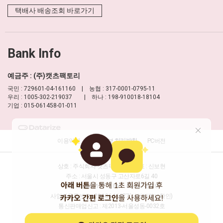
택배사 배송조회 바로가기
Bank Info
예금주 : (주)캣츠팩토리
국민 : 729601-04-161160 | 농협 : 317-0001-0795-11
우리 : 1005-302-219037 | 하나 : 198-910018-18104
기업 : 015-061458-01-011
이용약관
개인정보 처리방침
PC버전
상호 : 주식회사 캣츠팩토리
대표 : 신보현
주소 : 서울시 성동구 고산자로6길 40
TEL : 1688-8177
FAX : 02-457-2330
사업자등록번호 : 204-86-16277
(사업자정보확인)
통신판매업신고 : 제2013-서울성동-0032호
개인정보담당자 : 신보현
이메일 :
help@moulian.com