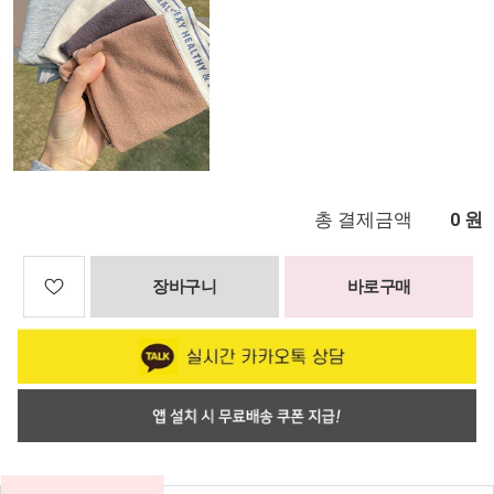
총 결제금액
원
0
장바구니
바로구매