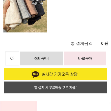
총 결제금액
원
0
장바구니
바로구매