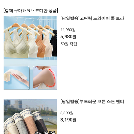
[함께 구매해요! - 코디한 상품]
[당일발송]고탄력 노와이어 쿨 브라
11,980원
5,980
원
50원 적립
[당일발송]부드러운 코튼 스판 팬티
3,390원
3,190
원