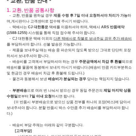
* 교환, 반품 안내 *
1. 교환, 반품 공통사항
- 교환, 반품을 원하실 경우
제품 수령 후 7일 이내 요청하셔야 처리가 가능
하
며,게시판이나 고객센터로 접수해 주시기 바랍니다.
- 택배사는
CJ 대한통운
택배를 이용하셔야 하며, 택배사
ARS 반품예약
(1588-1255)
시스템을 통해 직접 접수해 주셔야 합니다.
- CJ 대한통운 택배 이외의
다른 택배사로 착불로 보내주실 경우 추가 배송비
를 부담하셔야 합니다. 선불 발송은 가능합니다.
- 제품을 보내주실 때는 배송 중 파손되지 않도록 받으신 그대로 단단히 포장
하셔서 보내주셔야 합니다.
- 배송비를 고객께서 부담하셔야 하는 경우
주문금액에서 차감 후 환불
되므로
배송비를 물품에 동봉해서 보내지 마시기 바랍니다.(배송비 만큼 카드부분취소
및 현금인 경우 배송비 차감 후 환불해 드립니다.)
- 물건과 동봉해서 보낸
배송비가 분실되는 경우
당사는 책임지지 않습니다.
-
부분배송
으로 여러 번 나눠서 받으신 경우 동일 주문건의
제일 마지막 상품
수령일
로부터
7일 이내 요청
하시면 됩니다.
(※ 반품시 부분배송으로 받으신 상품 전부를 하나의 포장(박스)에 담아서
보내주셔야 합니다. 분할 반품시 박스 수만큼 추가 배송비를 부담하셔야 합니
다.)
- 배송비 부담 주체는 아래와 같이 구분합니다.
[고객부담]