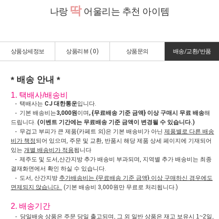
딱
나랑
어울리는 추천 아이템
상품상세정보
상품리뷰 (
0
)
상품문의
배송/교환/반품
* 배송 안내 *
1. 택배사/배송비
- 택배사는
CJ 대한통운
입니다.
- 기본 배송비는
3,000원
이며
, {무료배송 기준 금액} 이상 구매시 무료 배송
해
드립니다.
(이벤트 기간에는 무료배송 기준 금액이 변경될 수 있습니다.)
- 무겁고 부피가 큰 제품(카페트 외)은 기본 배송비가 아닌
제품별로 다른 배송
비가 책정
되어 있으며, 주문 및 교환, 반품시 해당 제품 상세 페이지에 기재되어
있는
개별 배송비가 적용
됩니다
- 제주도 및 도서,산간지방 추가 배송비 부과되며, 지역별 추가 배송비는 최종
결재화면에서 확인 하실 수 있습니다.
- 도서, 산간지방
추가배송비는 {무료배송 기준 금액} 이상 구매하신 경우에도
면제되지 않습니다.
(기본 배송비 3,000원만 무료로 처리됩니다.)
2. 배송기간
- 당일배송 상품은 주문 당일 출고되며, 그 외 일반 상품은 재고 보유시 1~2일,