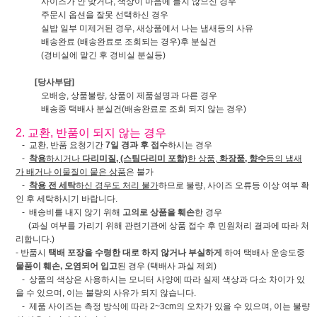
사이즈가 안 맞거나, 색상이 마음에 들지 않으신 경우
주문시 옵션을 잘못 선택하신 경우
실밥 일부 미제거된 경우, 새상품에서 나는 냄새등의 사유
배송완료 (배송완료로 조회되는 경우)후 분실건
(경비실에 맡긴 후 경비실 분실등)
[당사부담]
오배송, 상품불량, 상품이 제품설명과 다른 경우
배송중 택배사 분실건(배송완료로 조회 되지 않는 경우)
2. 교환, 반품이 되지 않는 경우
- 교환, 반품 요청기간
7일 경과 후 접수
하시는 경우
-
착용
하시거나
다리미질, (스팀다리미 포함)
한 상품,
화장품, 향수
등의 냄새
가 배거나 이물질이 뭍은 상품
은 불가
-
착용 전 세탁
하신 경우도 처리 불가
하므로 불량, 사이즈 오류등 이상 여부 확
인 후 세탁하시기 바랍니다.
- 배송비를 내지 않기 위해
고의로 상품을 훼손
한 경우
(과실 여부를 가리기 위해 관련기관에 상품 접수 후 민원처리 결과에 따라 처
리합니다.)
- 반품시
택배 포장을 수령한 대로 하지 않거나 부실하게
하여 택배사 운송도중
물품이 훼손, 오염되어 입고
된 경우 (택배사 과실 제외)
- 상품의 색상은 사용하시는 모니터 사양에 따라 실제 색상과 다소 차이가 있
을 수 있으며, 이는 불량의 사유가 되지 않습니다.
- 제품 사이즈는 측정 방식에 따라 2~3cm의 오차가 있을 수 있으며, 이는 불량