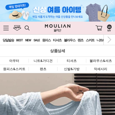
당일발송
BEST
NEW
SALE
원피스
티셔츠
블라우스
팬츠
스커트
니트&가디건
상품상세
아우터
니트&가디건
티셔츠
블라우스&셔츠
원피스&스커트
팬츠
신발&가방
악세사리