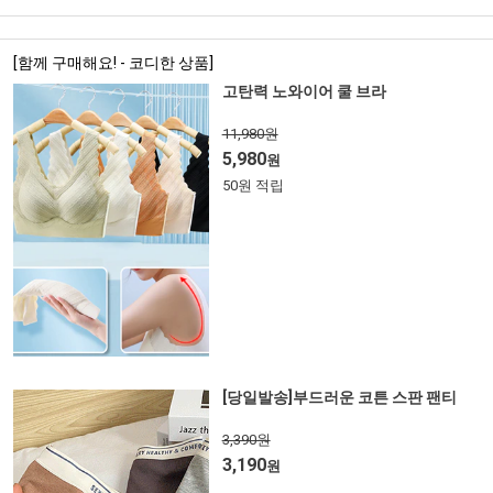
[함께 구매해요! - 코디한 상품]
고탄력 노와이어 쿨 브라
11,980원
5,980
원
50원 적립
[당일발송]부드러운 코튼 스판 팬티
3,390원
3,190
원