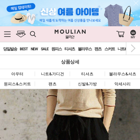
당일발송
BEST
NEW
SALE
원피스
티셔츠
블라우스
팬츠
스커트
니트&가디건
상품상세
아우터
니트&가디건
티셔츠
블라우스&셔츠
원피스&스커트
팬츠
신발&가방
악세사리