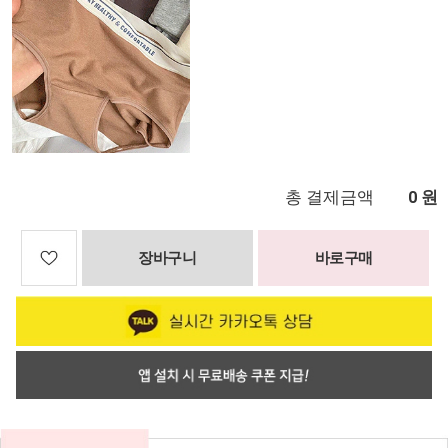
총 결제금액
원
0
장바구니
바로구매