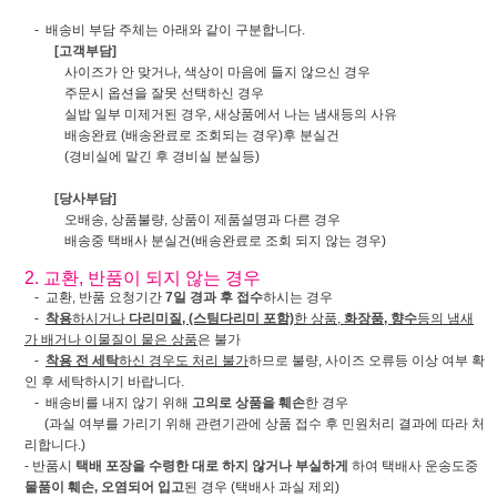
- 배송비 부담 주체는 아래와 같이 구분합니다.
[고객부담]
사이즈가 안 맞거나, 색상이 마음에 들지 않으신 경우
주문시 옵션을 잘못 선택하신 경우
실밥 일부 미제거된 경우, 새상품에서 나는 냄새등의 사유
배송완료 (배송완료로 조회되는 경우)후 분실건
(경비실에 맡긴 후 경비실 분실등)
[당사부담]
오배송, 상품불량, 상품이 제품설명과 다른 경우
배송중 택배사 분실건(배송완료로 조회 되지 않는 경우)
2. 교환, 반품이 되지 않는 경우
- 교환, 반품 요청기간
7일 경과 후 접수
하시는 경우
-
착용
하시거나
다리미질, (스팀다리미 포함)
한 상품,
화장품, 향수
등의 냄새
가 배거나 이물질이 뭍은 상품
은 불가
-
착용 전 세탁
하신 경우도 처리 불가
하므로 불량, 사이즈 오류등 이상 여부 확
인 후 세탁하시기 바랍니다.
- 배송비를 내지 않기 위해
고의로 상품을 훼손
한 경우
(과실 여부를 가리기 위해 관련기관에 상품 접수 후 민원처리 결과에 따라 처
리합니다.)
- 반품시
택배 포장을 수령한 대로 하지 않거나 부실하게
하여 택배사 운송도중
물품이 훼손, 오염되어 입고
된 경우 (택배사 과실 제외)