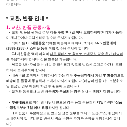
야 합니다.
* 교환, 반품 안내 *
1. 교환, 반품 공통사항
- 교환, 반품을 원하실 경우
제품 수령 후 7일 이내 요청하셔야 처리가 가능
하
며,게시판이나 고객센터로 접수해 주시기 바랍니다.
- 택배사는
CJ 대한통운
택배를 이용하셔야 하며, 택배사
ARS 반품예약
(1588-1255)
시스템을 통해 직접 접수해 주셔야 합니다.
- CJ 대한통운 택배 이외의
다른 택배사로 착불로 보내주실 경우 추가 배송비
를 부담하셔야 합니다. 선불 발송은 가능합니다.
- 제품을 보내주실 때는 배송 중 파손되지 않도록 받으신 그대로 단단히 포장
하셔서 보내주셔야 합니다.
- 배송비를 고객께서 부담하셔야 하는 경우
주문금액에서 차감 후 환불
되므로
배송비를 물품에 동봉해서 보내지 마시기 바랍니다.(배송비 만큼 카드부분취소
및 현금인 경우 배송비 차감 후 환불해 드립니다.)
- 물건과 동봉해서 보낸
배송비가 분실되는 경우
당사는 책임지지 않습니다.
-
부분배송
으로 여러 번 나눠서 받으신 경우 동일 주문건의
제일 마지막 상품
수령일
로부터
7일 이내 요청
하시면 됩니다.
(※ 반품시 부분배송으로 받으신 상품 전부를 하나의 포장(박스)에 담아서
보내주셔야 합니다. 분할 반품시 박스 수만큼 추가 배송비를 부담하셔야 합니
다.)