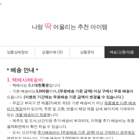
"
딱
나랑
어울리는 추천 아이템
상품상세정보
상품리뷰 (
0
)
상품문의
배송/교환/반품
* 배송 안내 *
1. 택배사/배송비
- 택배사는
CJ 대한통운
입니다.
- 기본 배송비는
3,000원
이며
, {무료배송 기준 금액} 이상 구매시 무료 배송
해
드립니다.
(이벤트 기간에는 무료배송 기준 금액이 변경될 수 있습니다.)
- 무겁고 부피가 큰 제품(카페트 외)은 기본 배송비가 아닌
제품별로 다른 배송
비가 책정
되어 있으며, 주문 및 교환, 반품시 해당 제품 상세 페이지에 기재되어
있는
개별 배송비가 적용
됩니다
- 제주도 및 도서,산간지방 추가 배송비 부과되며, 지역별 추가 배송비는 최종
결재화면에서 확인 하실 수 있습니다.
- 도서, 산간지방
추가배송비는 {무료배송 기준 금액} 이상 구매하신 경우에도
면제되지 않습니다.
(기본 배송비 3,000원만 무료로 처리됩니다.)