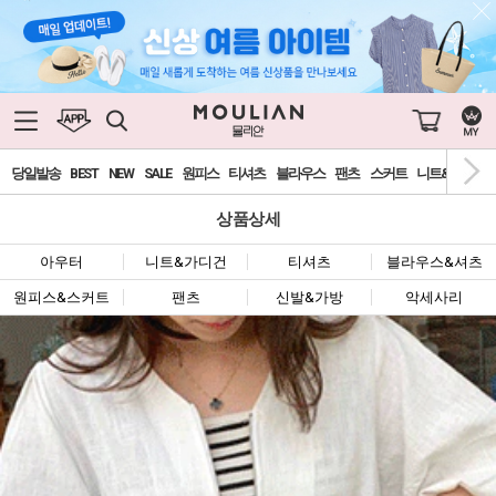
당일발송
BEST
NEW
SALE
원피스
티셔츠
블라우스
팬츠
스커트
니트&가디건
상품상세
아우터
니트&가디건
티셔츠
블라우스&셔츠
원피스&스커트
팬츠
신발&가방
악세사리