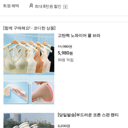
회원 혜택
최대 8천원 할인
[함께 구매해요! - 코디한 상품]
고탄력 노와이어 쿨 브라
11,980원
5,980
원
50원 적립
[당일발송]부드러운 코튼 스판 팬티
3,390원