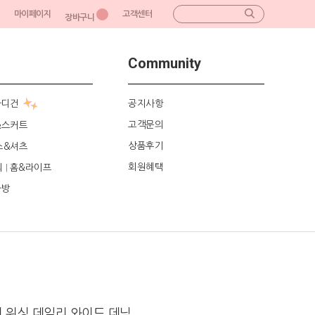
마이페이지
고객센터
장바구니
Community
가디건
공지사항
고객문의
&스커트
상품후기
스&셔츠
회원혜택
리
홈&라이프
|
가방
 워싱 데일리 와이드 데님