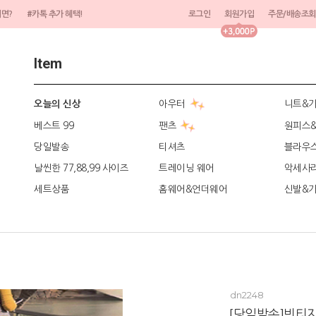
려면?
#카톡 추가 혜택!
로그인
회원가입
주문/배송조회
Item
아우터
니트&
오늘의 신상
베스트 99
팬츠
원피스
당일발송
티셔츠
블라우
날씬한 77,88,99 사이즈
트레이닝 웨어
악세사
세트상품
홈웨어&언더웨어
신발&
dn2248
[당일발송]빈티지