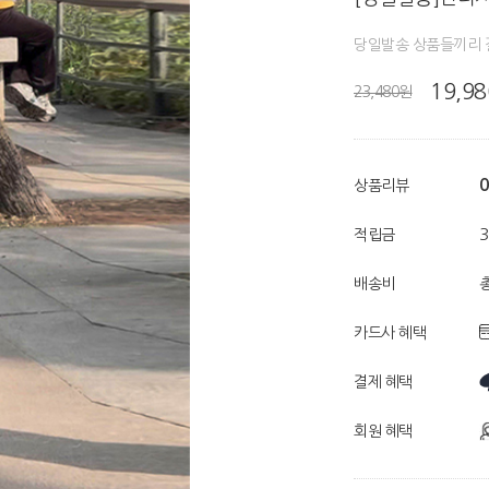
당일발송 상품들끼리 
19,9
23,480원
0
상품리뷰
적립금
배송비
총
카드사 혜택
결제 혜택
회원 혜택