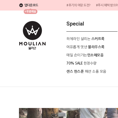
앱다운로드
#후기의 여왕 도전?
#푸시 혜택 받으
Special
하체라인 살리는
스커트룩
여유롭게 멋낸
블라우스룩
매일 손이가는
민소매모음
한정수량
70% SALE
패션 소품 모음
센스 한스푼