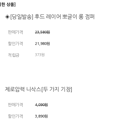
디한 상품]
◈[당일발송] 후드 레이어 뽀글이 롱 점퍼
판매가격
23,580원
할인가격
21,980원
적립금
373원
제로압력 니삭스[두 가지 기장]
판매가격
4,090원
할인가격
3,890원