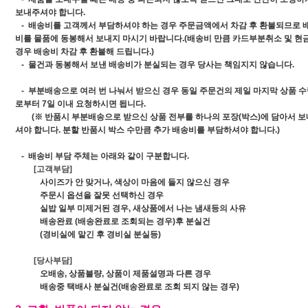
보내주셔야 합니다.
- 배송비를 고객께서 부담하셔야 하는 경우
주문금액에서 차감 후 환불
되므로 
비를 물품에 동봉해서 보내지 마시기 바랍니다.(배송비 만큼 카드부분취소 및 현
경우 배송비 차감 후 환불해 드립니다.)
- 물건과 동봉해서 보낸
배송비가 분실되는 경우
당사는 책임지지 않습니다.
-
부분배송
으로 여러 번 나눠서 받으신 경우 동일 주문건의
제일 마지막 상품 
로부터
7일 이내 요청
하시면 됩니다.
(※ 반품시 부분배송으로 받으신 상품 전부를 하나의 포장(박스)에 담아서 
셔야 합니다. 분할 반품시 박스 수만큼 추가 배송비를 부담하셔야 합니다.)
- 배송비 부담 주체는 아래와 같이 구분합니다.
[고객부담]
사이즈가 안 맞거나, 색상이 마음에 들지 않으신 경우
주문시 옵션을 잘못 선택하신 경우
실밥 일부 미제거된 경우, 새상품에서 나는 냄새등의 사유
배송완료 (배송완료로 조회되는 경우)후 분실건
(경비실에 맡긴 후 경비실 분실등)
[당사부담]
오배송, 상품불량, 상품이 제품설명과 다른 경우
배송중 택배사 분실건(배송완료로 조회 되지 않는 경우)