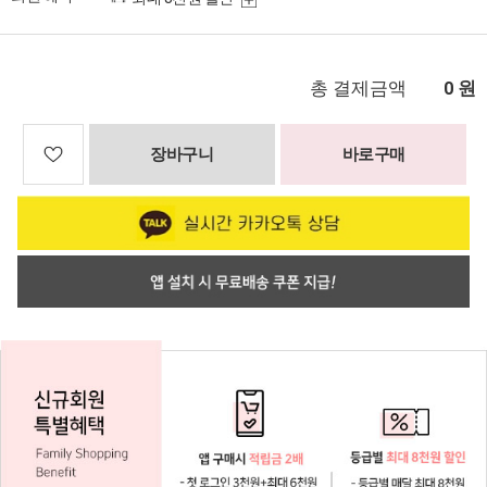
총 결제금액
원
0
장바구니
바로구매