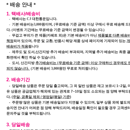
* 배송 안내 *
1. 택배사/배송비
- 택배사는
CJ 대한통운
입니다.
- 기본 배송비는
3,000원
이며
, {무료배송 기준 금액} 이상 구매시 무료 배송
해 드
다.
(이벤트 기간에는 무료배송 기준 금액이 변경될 수 있습니다.)
- 무겁고 부피가 큰 제품(카페트 외)은 기본 배송비가 아닌
제품별로 다른 배송
책정
되어 있으며, 주문 및 교환, 반품시 해당 제품 상세 페이지에 기재되어 있는
개
배송비가 적용
됩니다
- 제주도 및 도서,산간지방 추가 배송비 부과되며, 지역별 추가 배송비는 최종 
화면에서 확인 하실 수 있습니다.
- 도서, 산간지방
추가배송비는 {무료배송 기준 금액} 이상 구매하신 경우에도 
되지 않습니다.
(기본 배송비 3,000원만 무료로 처리됩니다.)
2. 배송기간
- 당일배송 상품은 주문 당일 출고되며, 그 외 일반 상품은 재고 보유시 1~2일, 
유 상품은 공급업체가 해외에 있는 관계로 7~10일 정도 소요되는 점 양해 부탁
다.
(주말, 공휴일 제외 / 영업일(평일) 기준)
- 주문량 많은 상품은 기본 배송일보다 지연될 수 있으며, 일부 상품 외에 별도의
송지연 안내가 어려운 점 양해 부탁드리며, 배송일정 확인이 필요할 경우 고객센
문의주실 것을 부탁드립니다.
3. 당일배송