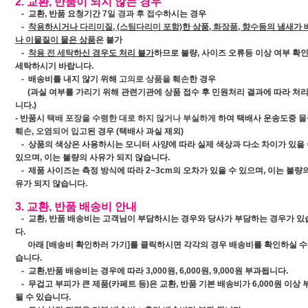
2. 교환, 반품이 되지 않는 경우
- 교환, 반품 요청기간
7일 경과 후 접수
하시는 경우
-
착용
하시거나
다리미질, (스팀다리미 포함)
한 상품,
화장품, 향수
등의 냄새가 
나 이물질이 뭍은 상품
은 불가
-
착용 전 세탁
하신 경우도 처리 불가
하므로 불량, 사이즈 오류등 이상 여부 확인
세탁하시기 바랍니다.
- 배송비를 내지 않기 위해
고의로 상품을 훼손
한 경우
(과실 여부를 가리기 위해 관련기관에 상품 접수 후 민원처리 결과에 따라 처
니다.)
- 반품시
택배 포장을 수령한 대로 하지 않거나 부실하게
하여 택배사 운송도중
물
훼손, 오염되어 입고
된 경우 (택배사 과실 제외)
- 상품의 색상은 사용하시는 모니터 사양에 따라 실제 색상과 다소 차이가 있을
있으며, 이는 불량의 사유가 되지 않습니다.
- 제품 사이즈는 측정 방식에 따라 2~3cm의 오차가 있을 수 있으며, 이는 불량
유가 되지 않습니다.
3. 교환, 반품 배송비 안내
- 교환, 반품 배송비는 고객님이 부담하시는 경우와 당사가 부담하는 경우가 있
다.
아래
[배송비 확인하러 가기]
를 클릭하시면 각각의 경우 배송비를 확인하실 수
습니다.
- 교환,반품 배송비는 경우에 따라 3,000원, 6,000원, 9,000원 부과됩니다.
- 무겁고 부피가 큰 제품(카페트 등)은 교환, 반품 기본 배송비가 6,000원 이상 
될 수 있습니다.