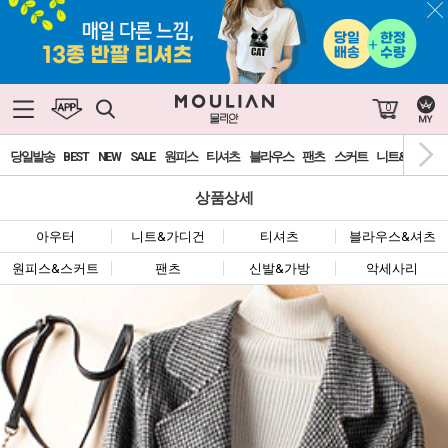
0
당일발송
BEST
NEW
SALE
원피스
티셔츠
블라우스
팬츠
스커트
니트&가디건
상품상세
아우터
니트&가디건
티셔츠
블라우스&셔츠
원피스&스커트
팬츠
신발&가방
악세사리