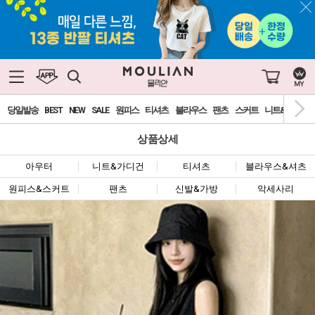
당일발송
BEST
NEW
SALE
원피스
티셔츠
블라우스
팬츠
스커트
니트&가디건
상품상세
아우터
니트&가디건
티셔츠
블라우스&셔츠
원피스&스커트
팬츠
신발&가방
악세사리