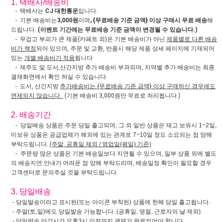
1. 택배사/배송비
- 택배사는
CJ 대한통운
입니다.
- 기본 배송비는
3,000원
이며
, {무료배송 기준 금액} 이상 구매시 무료 배송
해
드립니다.
(이벤트 기간에는 무료배송 기준 금액이 변경될 수 있습니다.)
- 무겁고 부피가 큰 제품(카페트 외)은 기본 배송비가 아닌
제품별로 다른 배송
비가 책정
되어 있으며, 주문 및 교환, 반품시 해당 제품 상세 페이지에 기재되어
있는
개별 배송비가 적용
됩니다
- 제주도 및 도서,산간지방 추가 배송비 부과되며, 지역별 추가 배송비는 최종
결재화면에서 확인 하실 수 있습니다.
- 도서, 산간지방
추가배송비는 {무료배송 기준 금액} 이상 구매하신 경우에도
면제되지 않습니다.
(기본 배송비 3,000원만 무료로 처리됩니다.)
2. 배송기간
- 당일배송 상품은 주문 당일 출고되며, 그 외 일반 상품은 재고 보유시 1~2일,
미보유 상품은 공급업체가 해외에 있는 관계로 7~10일 정도 소요되는 점 양해
부탁드립니다.
(주말, 공휴일 제외 / 영업일(평일) 기준)
- 주문량 많은 상품은 기본 배송일보다 지연될 수 있으며, 일부 상품 외에 별도
의 배송지연 안내가 어려운 점 양해 부탁드리며, 배송일정 확인이 필요할 경우
고객센터로 문의주실 것을 부탁드립니다.
3. 당일배송
- 당일발송이라고 표시된(또는 아이콘 부착된) 상품에 한해 당일 출고됩니다.
- 주말(토,일)에도 당일발송 가능합니다. (공휴일, 명절, 근로자의 날 제외).
- 당일발송 마감시간 오후3시 이전까지 결제가 완료되어야 합니다.