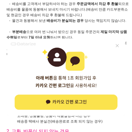
- 배송비를 고객께서 부담하셔야 하는 경우
주문금액에서 차감 후 환불
되므로
배송비를 물품에 동봉해서 보내지 마시기 바랍니다.(배송비 만큼 카드부분취소
및 현금인 경우 배송비 차감 후 환불해 드립니다.)
- 물건과 동봉해서 보낸
배송비가 분실되는 경우
당사는 책임지지 않습니다.
-
부분배송
으로 여러 번 나눠서 받으신 경우 동일 주문건의
제일 마지막 상품
수령일
로부터
7일 이내 요청
하시면 됩니다.
(※ 반품시 부분배송으로 받으신 상품 전부를 하나의 포장(박스)에 담아서
보내주셔야 합니다. 분할 반품시 박스 수만큼 추가 배송비를 부담하셔야 합니
다.)
- 배송비 부담 주체는 아래와 같이 구분합니다.
[고객부담]
사이즈가 안 맞거나, 색상이 마음에 들지 않으신 경우
주문시 옵션을 잘못 선택하신 경우
실밥 일부 미제거된 경우, 새상품에서 나는 냄새등의 사유
배송완료 (배송완료로 조회되는 경우)후 분실건
(경비실에 맡긴 후 경비실 분실등)
[당사부담]
오배송, 상품불량, 상품이 제품설명과 다른 경우
배송중 택배사 분실건(배송완료로 조회 되지 않는 경우)
2. 교환, 반품이 되지 않는 경우