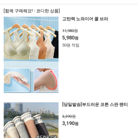
[함께 구매해요! - 코디한 상품]
고탄력 노와이어 쿨 브라
11,980원
5,980
원
50원 적립
[당일발송]부드러운 코튼 스판 팬티
3,390원
3,190
원