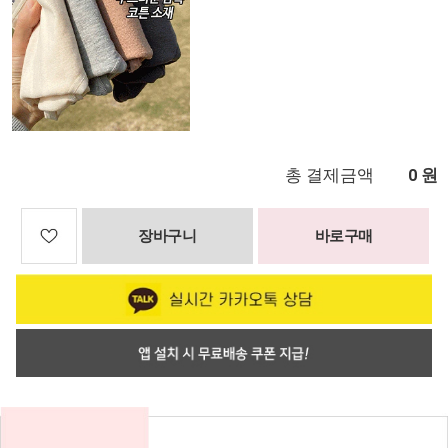
총 결제금액
원
0
장바구니
바로구매