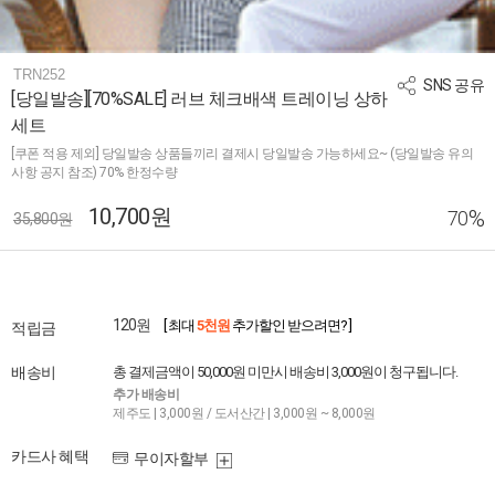
TRN252
SNS 공유
[당일발송][70%SALE] 러브 체크배색 트레이닝 상하
세트
[쿠폰 적용 제외] 당일발송 상품들끼리 결제시 당일발송 가능하세요~ (당일발송 유의
사항 공지 참조) 70% 한정수량
10,700원
%
70
35,800원
120원
[ 최대
5천원
추가할인 받으려면? ]
적립금
배송비
총 결제금액이 50,000원 미만시 배송비 3,000원이 청구됩니다.
추가 배송비
제주도 | 3,000원 / 도서산간 | 3,000원 ~ 8,000원
카드사 혜택
무이자할부