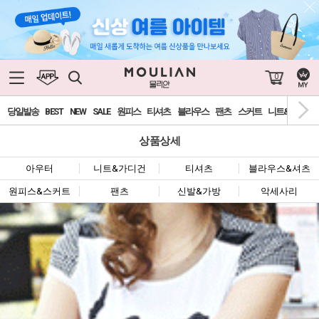
0
당일발송
BEST
NEW
SALE
원피스
티셔츠
블라우스
팬츠
스커트
니트&가디건
상품상세
아우터
니트&가디건
티셔츠
블라우스&셔츠
원피스&스커트
팬츠
신발&가방
악세사리