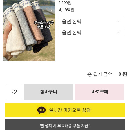
3,390원
3,190
원
총 결제금액
원
0
장바구니
바로구매