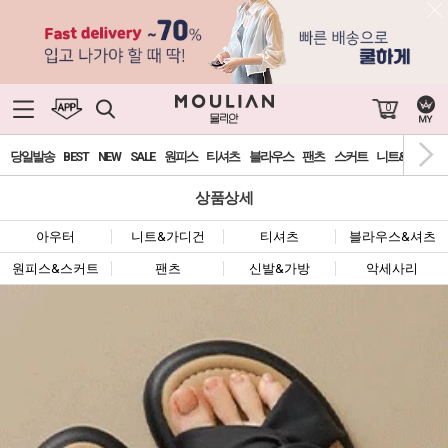
0
당일발송
BEST
NEW
SALE
원피스
티셔츠
블라우스
팬츠
스커트
니트&가디건
상품상세
아우터
니트&가디건
티셔츠
블라우스&셔츠
원피스&스커트
팬츠
신발&가방
악세사리