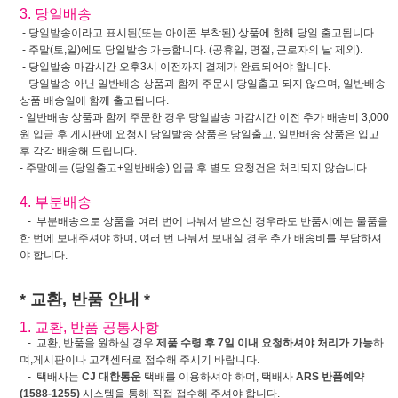
3. 당일배송
- 당일발송이라고 표시된(또는 아이콘 부착된) 상품에 한해 당일 출고됩니다.
- 주말(토,일)에도 당일발송 가능합니다. (공휴일, 명절, 근로자의 날 제외).
- 당일발송 마감시간 오후3시 이전까지 결제가 완료되어야 합니다.
- 당일발송 아닌 일반배송 상품과 함께 주문시 당일출고 되지 않으며, 일반배송
상품 배송일에 함께 출고됩니다.
- 일반배송 상품과 함께 주문한 경우 당일발송 마감시간 이전 추가 배송비 3,000
원 입금 후 게시판에 요청시 당일발송 상품은 당일출고, 일반배송 상품은 입고
후 각각 배송해 드립니다.
- 주말에는 (당일출고+일반배송) 입금 후 별도 요청건은 처리되지 않습니다.
4. 부분배송
- 부분배송으로 상품을 여러 번에 나눠서 받으신 경우라도 반품시에는 물품을
한 번에 보내주셔야 하며, 여러 번 나눠서 보내실 경우 추가 배송비를 부담하셔
야 합니다.
* 교환, 반품 안내 *
1. 교환, 반품 공통사항
- 교환, 반품을 원하실 경우
제품 수령 후 7일 이내 요청하셔야 처리가 가능
하
며,게시판이나 고객센터로 접수해 주시기 바랍니다.
- 택배사는
CJ 대한통운
택배를 이용하셔야 하며, 택배사
ARS 반품예약
(1588-1255)
시스템을 통해 직접 접수해 주셔야 합니다.