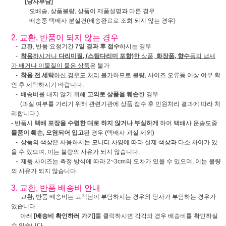
[당사부담]
오배송, 상품불량, 상품이 제품설명과 다른 경우
배송중 택배사 분실건(배송완료로 조회 되지 않는 경우)
2. 교환, 반품이 되지 않는 경우
- 교환, 반품 요청기간
7일 경과 후 접수
하시는 경우
-
착용
하시거나
다리미질, (스팀다리미 포함)
한 상품,
화장품, 향수
등의 냄새
가 배거나 이물질이 뭍은 상품
은 불가
-
착용 전 세탁
하신 경우도 처리 불가
하므로 불량, 사이즈 오류등 이상 여부 확
인 후 세탁하시기 바랍니다.
- 배송비를 내지 않기 위해
고의로 상품을 훼손
한 경우
(과실 여부를 가리기 위해 관련기관에 상품 접수 후 민원처리 결과에 따라 처
리합니다.)
- 반품시
택배 포장을 수령한 대로 하지 않거나 부실하게
하여 택배사 운송도중
물품이 훼손, 오염되어 입고
된 경우 (택배사 과실 제외)
- 상품의 색상은 사용하시는 모니터 사양에 따라 실제 색상과 다소 차이가 있
을 수 있으며, 이는 불량의 사유가 되지 않습니다.
- 제품 사이즈는 측정 방식에 따라 2~3cm의 오차가 있을 수 있으며, 이는 불량
의 사유가 되지 않습니다.
3. 교환, 반품 배송비 안내
- 교환, 반품 배송비는 고객님이 부담하시는 경우와 당사가 부담하는 경우가
있습니다.
아래
[배송비 확인하러 가기]
를 클릭하시면 각각의 경우 배송비를 확인하실
수 있습니다.