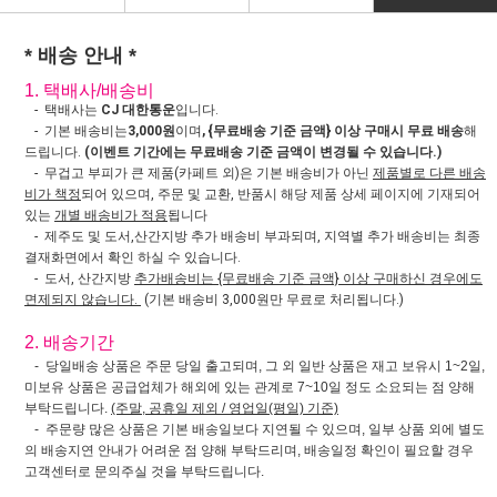
* 배송 안내 *
1. 택배사/배송비
- 택배사는
CJ 대한통운
입니다.
- 기본 배송비는
3,000원
이며
, {무료배송 기준 금액} 이상 구매시 무료 배송
해
드립니다.
(이벤트 기간에는 무료배송 기준 금액이 변경될 수 있습니다.)
- 무겁고 부피가 큰 제품(카페트 외)은 기본 배송비가 아닌
제품별로 다른 배송
비가 책정
되어 있으며, 주문 및 교환, 반품시 해당 제품 상세 페이지에 기재되어
있는
개별 배송비가 적용
됩니다
- 제주도 및 도서,산간지방 추가 배송비 부과되며, 지역별 추가 배송비는 최종
결재화면에서 확인 하실 수 있습니다.
- 도서, 산간지방
추가배송비는 {무료배송 기준 금액} 이상 구매하신 경우에도
면제되지 않습니다.
(기본 배송비 3,000원만 무료로 처리됩니다.)
2. 배송기간
- 당일배송 상품은 주문 당일 출고되며, 그 외 일반 상품은 재고 보유시 1~2일,
미보유 상품은 공급업체가 해외에 있는 관계로 7~10일 정도 소요되는 점 양해
부탁드립니다.
(주말, 공휴일 제외 / 영업일(평일) 기준)
- 주문량 많은 상품은 기본 배송일보다 지연될 수 있으며, 일부 상품 외에 별도
의 배송지연 안내가 어려운 점 양해 부탁드리며, 배송일정 확인이 필요할 경우
고객센터로 문의주실 것을 부탁드립니다.