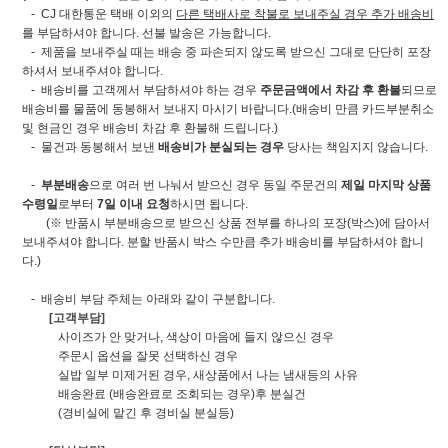
- CJ 대한통운 택배 이외의
다른 택배사로 착불로 보내주실 경우 추가 배송비
를 부담하셔야 합니다. 선불 발송은 가능합니다.
- 제품을 보내주실 때는 배송 중 파손되지 않도록 받으신 그대로 단단히 포장
하셔서 보내주셔야 합니다.
- 배송비를 고객께서 부담하셔야 하는 경우
주문금액에서 차감 후 환불
되므로
배송비를 물품에 동봉해서 보내지 마시기 바랍니다.(배송비 만큼 카드부분취소
및 현금인 경우 배송비 차감 후 환불해 드립니다.)
- 물건과 동봉해서 보낸
배송비가 분실되는 경우
당사는 책임지지 않습니다.
-
부분배송
으로 여러 번 나눠서 받으신 경우 동일 주문건의
제일 마지막 상품
수령일
로부터
7일 이내 요청
하시면 됩니다.
(※ 반품시 부분배송으로 받으신 상품 전부를 하나의 포장(박스)에 담아서
보내주셔야 합니다. 분할 반품시 박스 수만큼 추가 배송비를 부담하셔야 합니
다.)
- 배송비 부담 주체는 아래와 같이 구분합니다.
[고객부담]
사이즈가 안 맞거나, 색상이 마음에 들지 않으신 경우
주문시 옵션을 잘못 선택하신 경우
실밥 일부 미제거된 경우, 새상품에서 나는 냄새등의 사유
배송완료 (배송완료로 조회되는 경우)후 분실건
(경비실에 맡긴 후 경비실 분실등)