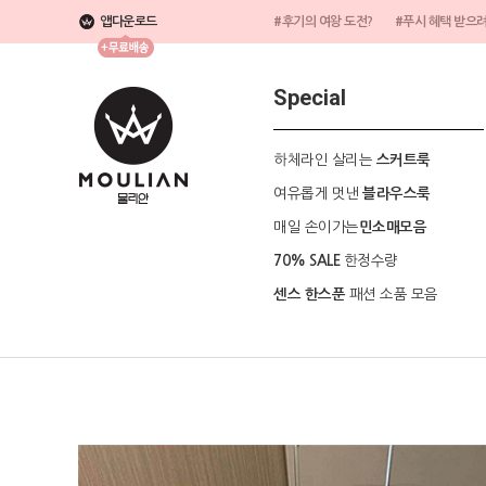
앱다운로드
#후기의 여왕 도전?
#푸시 혜택 받으
Special
하체라인 살리는
스커트룩
여유롭게 멋낸
블라우스룩
매일 손이가는
민소매모음
한정수량
70% SALE
패션 소품 모음
센스 한스푼