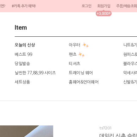
려면?
#카톡 추가 혜택!
로그인
회원가입
주문/배송조회
Item
아우터
니트&
오늘의 신상
베스트 99
팬츠
원피스
당일발송
티셔츠
블라우
날씬한 77,88,99 사이즈
트레이닝 웨어
악세사
세트상품
홈웨어&언더웨어
신발&
ts7201
데일리 신축 슬림