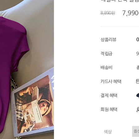
7,99
8,890원
0
상품리뷰
적립금
배송비
총
카드사 혜택
결제 혜택
회원 혜택
색상