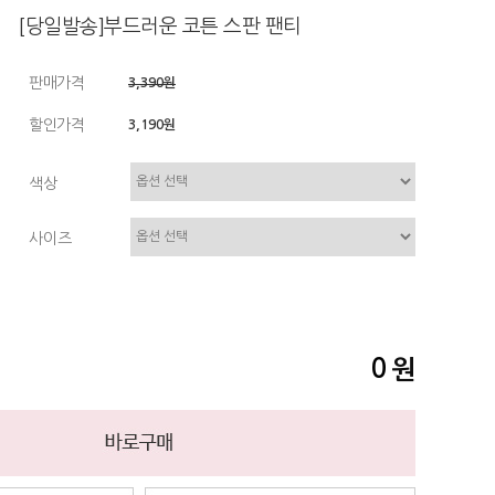
[당일발송]부드러운 코튼 스판 팬티
판매가격
3,390원
할인가격
3,190원
색상
사이즈
0
원