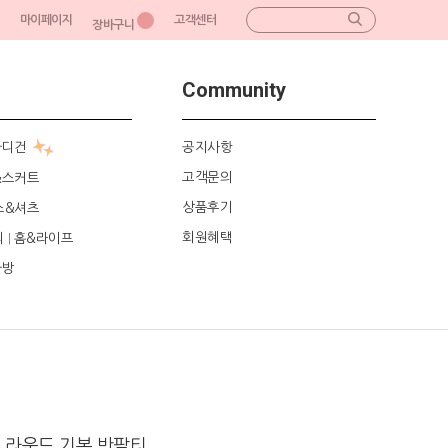
마이페이지
고객센터
장바구니
Community
가디건
공지사항
고객문의
&스커트
상품후기
스&셔츠
회원혜택
리
홈&라이프
|
가방
 라운드 기본 반팔티