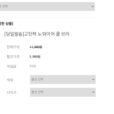
디한 상품]
[당일발송]고탄력 노와이어 쿨 브라
판매가격
11,980원
할인가격
5,980원
적립금
50원
색상
사이즈