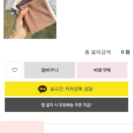
총 결제금액
원
0
장바구니
바로구매