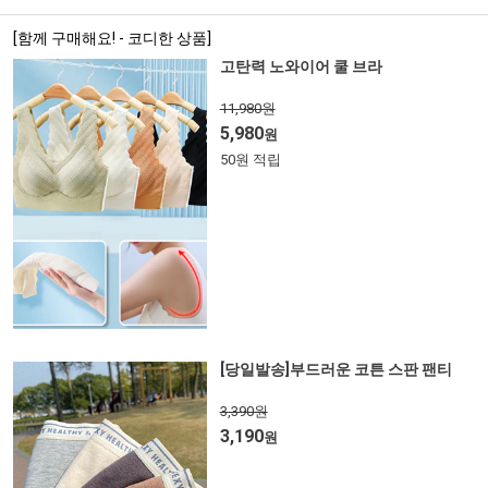
[함께 구매해요! - 코디한 상품]
고탄력 노와이어 쿨 브라
11,980원
5,980
원
50원 적립
[당일발송]부드러운 코튼 스판 팬티
3,390원
3,190
원