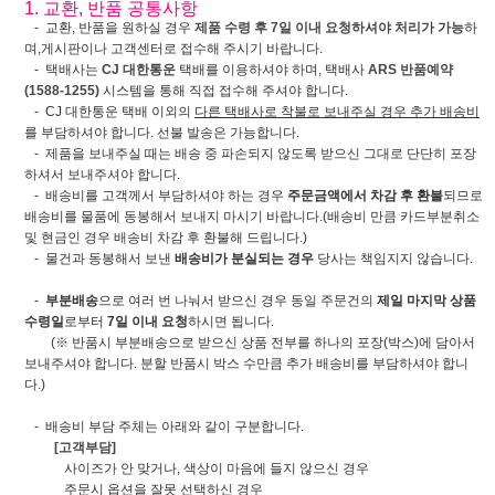
1. 교환, 반품 공통사항
- 교환, 반품을 원하실 경우
제품 수령 후 7일 이내 요청하셔야 처리가 가능
하
며,게시판이나 고객센터로 접수해 주시기 바랍니다.
- 택배사는
CJ 대한통운
택배를 이용하셔야 하며, 택배사
ARS 반품예약
(1588-1255)
시스템을 통해 직접 접수해 주셔야 합니다.
- CJ 대한통운 택배 이외의
다른 택배사로 착불로 보내주실 경우 추가 배송비
를 부담하셔야 합니다. 선불 발송은 가능합니다.
- 제품을 보내주실 때는 배송 중 파손되지 않도록 받으신 그대로 단단히 포장
하셔서 보내주셔야 합니다.
- 배송비를 고객께서 부담하셔야 하는 경우
주문금액에서 차감 후 환불
되므로
배송비를 물품에 동봉해서 보내지 마시기 바랍니다.(배송비 만큼 카드부분취소
및 현금인 경우 배송비 차감 후 환불해 드립니다.)
- 물건과 동봉해서 보낸
배송비가 분실되는 경우
당사는 책임지지 않습니다.
-
부분배송
으로 여러 번 나눠서 받으신 경우 동일 주문건의
제일 마지막 상품
수령일
로부터
7일 이내 요청
하시면 됩니다.
(※ 반품시 부분배송으로 받으신 상품 전부를 하나의 포장(박스)에 담아서
보내주셔야 합니다. 분할 반품시 박스 수만큼 추가 배송비를 부담하셔야 합니
다.)
- 배송비 부담 주체는 아래와 같이 구분합니다.
[고객부담]
사이즈가 안 맞거나, 색상이 마음에 들지 않으신 경우
주문시 옵션을 잘못 선택하신 경우