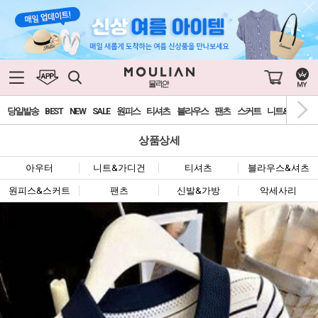
당일발송
BEST
NEW
SALE
원피스
티셔츠
블라우스
팬츠
스커트
니트&가디건
상품상세
아우터
니트&가디건
티셔츠
블라우스&셔츠
원피스&스커트
팬츠
신발&가방
악세사리