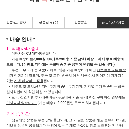
상품상세정보
상품리뷰 (
0
)
상품문의
배송/교환/반품
* 배송 안내 *
1. 택배사/배송비
- 택배사는
CJ 대한통운
입니다.
- 기본 배송비는
3,000원
이며
, {무료배송 기준 금액} 이상 구매시 무료 배송
해
드립니다.
(이벤트 기간에는 무료배송 기준 금액이 변경될 수 있습니다.)
- 무겁고 부피가 큰 제품(카페트 외)은 기본 배송비가 아닌
제품별로 다른 배송
비가 책정
되어 있으며, 주문 및 교환, 반품시 해당 제품 상세 페이지에 기재되어
있는
개별 배송비가 적용
됩니다
- 제주도 및 도서,산간지방 추가 배송비 부과되며, 지역별 추가 배송비는 최종
결재화면에서 확인 하실 수 있습니다.
- 도서, 산간지방
추가배송비는 {무료배송 기준 금액} 이상 구매하신 경우에도
면제되지 않습니다.
(기본 배송비 3,000원만 무료로 처리됩니다.)
2. 배송기간
- 당일배송 상품은 주문 당일 출고되며, 그 외 일반 상품은 재고 보유시 1~2일,
미보유 상품은 공급업체가 해외에 있는 관계로 7~10일 정도 소요되는 점 양해