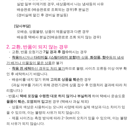
실밥 일부 미제거된 경우, 새상품에서 나는 냄새등의 사유
배송완료 (배송완료로 조회되는 경우)후 분실건
(경비실에 맡긴 후 경비실 분실등)
[당사부담]
오배송, 상품불량, 상품이 제품설명과 다른 경우
배송중 택배사 분실건(배송완료로 조회 되지 않는 경우)
2. 교환, 반품이 되지 않는 경우
- 교환, 반품 요청기간
7일 경과 후 접수
하시는 경우
-
착용
하시거나
다리미질, (스팀다리미 포함)
한 상품,
화장품, 향수
등의 냄새
가 배거나 이물질이 뭍은 상품
은 불가
-
착용 전 세탁
하신 경우도 처리 불가
하므로 불량, 사이즈 오류등 이상 여부 확
인 후 세탁하시기 바랍니다.
- 배송비를 내지 않기 위해
고의로 상품을 훼손
한 경우
(과실 여부를 가리기 위해 관련기관에 상품 접수 후 민원처리 결과에 따라 처
리합니다.)
- 반품시
택배 포장을 수령한 대로 하지 않거나 부실하게
하여 택배사 운송도중
물품이 훼손, 오염되어 입고
된 경우 (택배사 과실 제외)
- 상품의 색상은 사용하시는 모니터 사양에 따라 실제 색상과 다소 차이가 있
을 수 있으며, 이는 불량의 사유가 되지 않습니다.
- 제품 사이즈는 측정 방식에 따라 2~3cm의 오차가 있을 수 있으며, 이는 불량
의 사유가 되지 않습니다.