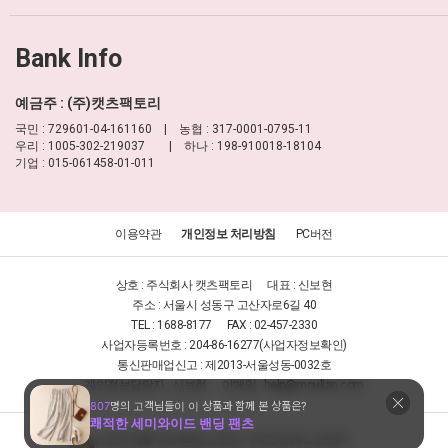
Bank Info
예금주 : (주)캣츠팩토리
국민 : 729601-04-161160 | 농협 : 317-0001-0795-11
우리 : 1005-302-219037 | 하나 : 198-910018-18104
기업 : 015-061458-01-011
이용약관
개인정보 처리방침
PC버전
상호 : 주식회사 캣츠팩토리
대표 : 신보현
주소 : 서울시 성동구 고산자로6길 40
TEL : 1688-8177
FAX : 02-457-2330
사업자등록번호 : 204-86-16277
(사업자정보확인)
통신판매업신고 : 제2013-서울성동-0032호
개인정보담당자 : 신보현
이메일 :
help@moulian.com
안전거래를 위해 KB에스크로의 구매안전(에스크로)에