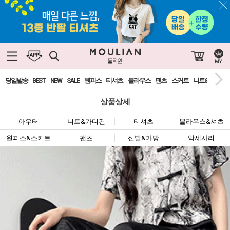
0
당일발송
BEST
NEW
SALE
원피스
티셔츠
블라우스
팬츠
스커트
니트&가디건
상품상세
아우터
니트&가디건
티셔츠
블라우스&셔츠
원피스&스커트
팬츠
신발&가방
악세사리