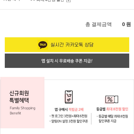
총 결제금액
원
0