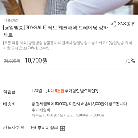
TRN252
SNS 공유
[당일발송][70%SALE] 러브 체크배색 트레이닝 상하
세트
[쿠폰 적용 제외] 당일발송 상품들끼리 결제시 당일발송 가능하세요~ (당일발송 유의
사항 공지 참조) 70% 한정수량
10,700원
%
70
35,800원
120원
[ 최대
5천원
추가할인 받으려면? ]
적립금
배송비
총 결제금액이 50,000원 미만시 배송비 3,000원이 청구됩니다.
추가 배송비
제주도 | 3,000원 / 도서산간 | 3,000원 ~ 8,000원
카드사 혜택
무이자할부