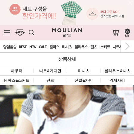
0
당일발송
BEST
NEW
SALE
원피스
티셔츠
블라우스
팬츠
스커트
니트&가디건
상품상세
아우터
니트&가디건
티셔츠
블라우스&셔츠
원피스&스커트
팬츠
신발&가방
악세사리