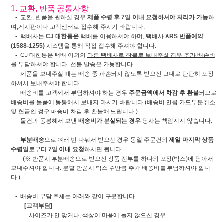
1. 교환, 반품 공통사항
- 교환, 반품을 원하실 경우
제품 수령 후 7일 이내 요청하셔야 처리가 가능
하
며,게시판이나 고객센터로 접수해 주시기 바랍니다.
- 택배사는
CJ 대한통운
택배를 이용하셔야 하며, 택배사
ARS 반품예약
(1588-1255)
시스템을 통해 직접 접수해 주셔야 합니다.
- CJ 대한통운 택배 이외의
다른 택배사로 착불로 보내주실 경우 추가 배송비
를 부담하셔야 합니다. 선불 발송은 가능합니다.
- 제품을 보내주실 때는 배송 중 파손되지 않도록 받으신 그대로 단단히 포장
하셔서 보내주셔야 합니다.
- 배송비를 고객께서 부담하셔야 하는 경우
주문금액에서 차감 후 환불
되므로
배송비를 물품에 동봉해서 보내지 마시기 바랍니다.(배송비 만큼 카드부분취소
및 현금인 경우 배송비 차감 후 환불해 드립니다.)
- 물건과 동봉해서 보낸
배송비가 분실되는 경우
당사는 책임지지 않습니다.
-
부분배송
으로 여러 번 나눠서 받으신 경우 동일 주문건의
제일 마지막 상품
수령일
로부터
7일 이내 요청
하시면 됩니다.
(※ 반품시 부분배송으로 받으신 상품 전부를 하나의 포장(박스)에 담아서
보내주셔야 합니다. 분할 반품시 박스 수만큼 추가 배송비를 부담하셔야 합니
다.)
- 배송비 부담 주체는 아래와 같이 구분합니다.
[고객부담]
사이즈가 안 맞거나, 색상이 마음에 들지 않으신 경우