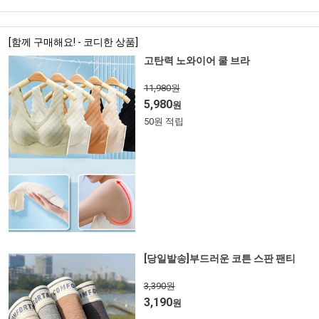
[함께 구매해요! - 코디한 상품]
고탄력 노와이어 쿨 브라
11,980원
5,980
원
50원 적립
[당일발송]부드러운 코튼 스판 팬티
3,390원
3,190
원