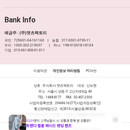
Bank Info
예금주 : (주)캣츠팩토리
국민 : 729601-04-161160 | 농협 : 317-0001-0795-11
우리 : 1005-302-219037 | 하나 : 198-910018-18104
기업 : 015-061458-01-011
이용약관
개인정보 처리방침
PC버전
상호 : 주식회사 캣츠팩토리
대표 : 신보현
주소 : 서울시 성동구 고산자로6길 40
TEL : 1688-8177
FAX : 02-457-2330
사업자등록번호 : 204-86-16277
(사업자정보확인)
통신판매업신고 : 제2013-서울성동-0032호
개인정보담당자 : 신보현
이메일 :
help@moulian.com