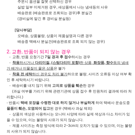
주문시 옵션을 잘못 선택하신 경우
실밥 일부 미제거된 경우, 새상품에서 나는 냄새등의 사유
배송완료 (배송완료로 조회되는 경우)후 분실건
(경비실에 맡긴 후 경비실 분실등)
[당사부담]
오배송, 상품불량, 상품이 제품설명과 다른 경우
배송중 택배사 분실건(배송완료로 조회 되지 않는 경우)
2. 교환, 반품이 되지 않는 경우
- 교환, 반품 요청기간
7일 경과 후 접수
하시는 경우
-
착용
하시거나
다리미질, (스팀다리미 포함)
한 상품,
화장품, 향수
등의 냄새
가 배거나 이물질이 뭍은 상품
은 불가
-
착용 전 세탁
하신 경우도 처리 불가
하므로 불량, 사이즈 오류등 이상 여부 확
인 후 세탁하시기 바랍니다.
- 배송비를 내지 않기 위해
고의로 상품을 훼손
한 경우
(과실 여부를 가리기 위해 관련기관에 상품 접수 후 민원처리 결과에 따라 처
리합니다.)
- 반품시
택배 포장을 수령한 대로 하지 않거나 부실하게
하여 택배사 운송도중
물품이 훼손, 오염되어 입고
된 경우 (택배사 과실 제외)
- 상품의 색상은 사용하시는 모니터 사양에 따라 실제 색상과 다소 차이가 있
을 수 있으며, 이는 불량의 사유가 되지 않습니다.
- 제품 사이즈는 측정 방식에 따라 2~3cm의 오차가 있을 수 있으며, 이는 불량
의 사유가 되지 않습니다.