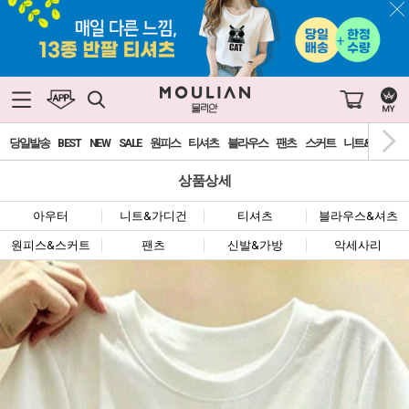
당일발송
BEST
NEW
SALE
원피스
티셔츠
블라우스
팬츠
스커트
니트&가디건
상품상세
아우터
니트&가디건
티셔츠
블라우스&셔츠
원피스&스커트
팬츠
신발&가방
악세사리