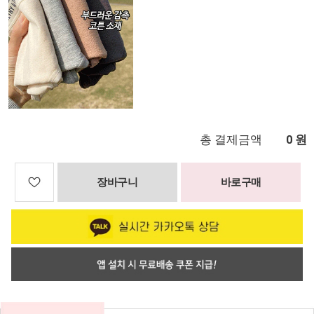
총 결제금액
원
0
장바구니
바로구매