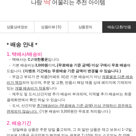
딱
나랑
어울리는 추천 아이템
상품상세정보
상품리뷰 (
0
)
상품문의
배송/교환/반품
* 배송 안내 *
1. 택배사/배송비
- 택배사는
CJ 대한통운
입니다.
- 기본 배송비는
3,000원
이며
, {무료배송 기준 금액} 이상 구매시 무료 배송
해
드립니다.
(이벤트 기간에는 무료배송 기준 금액이 변경될 수 있습니다.)
- 무겁고 부피가 큰 제품(카페트 외)은 기본 배송비가 아닌
제품별로 다른 배송
비가 책정
되어 있으며, 주문 및 교환, 반품시 해당 제품 상세 페이지에 기재되어
있는
개별 배송비가 적용
됩니다
- 제주도 및 도서,산간지방 추가 배송비 부과되며, 지역별 추가 배송비는 최종
결재화면에서 확인 하실 수 있습니다.
- 도서, 산간지방
추가배송비는 {무료배송 기준 금액} 이상 구매하신 경우에도
면제되지 않습니다.
(기본 배송비 3,000원만 무료로 처리됩니다.)
2. 배송기간
- 당일배송 상품은 주문 당일 출고되며, 그 외 일반 상품은 재고 보유시 1~2일,
미보유 상품은 공급업체가 해외에 있는 관계로 7~10일 정도 소요되는 점 양해