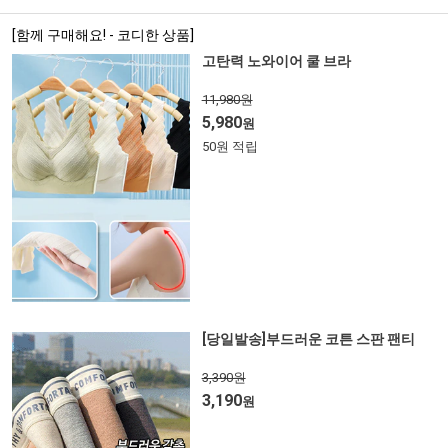
[함께 구매해요! - 코디한 상품]
고탄력 노와이어 쿨 브라
11,980원
5,980
원
50원 적립
[당일발송]부드러운 코튼 스판 팬티
3,390원
3,190
원