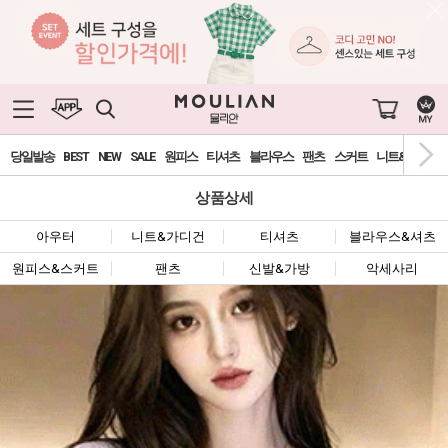
당일발송
BEST
NEW
SALE
원피스
티셔츠
블라우스
팬츠
스커트
니트&가디건
상품상세
아우터
니트&가디건
티셔츠
블라우스&셔츠
원피스&스커트
팬츠
신발&가방
악세사리