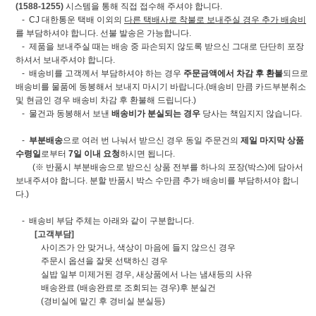
(1588-1255)
시스템을 통해 직접 접수해 주셔야 합니다.
- CJ 대한통운 택배 이외의
다른 택배사로 착불로 보내주실 경우 추가 배송비
를 부담하셔야 합니다. 선불 발송은 가능합니다.
- 제품을 보내주실 때는 배송 중 파손되지 않도록 받으신 그대로 단단히 포장
하셔서 보내주셔야 합니다.
- 배송비를 고객께서 부담하셔야 하는 경우
주문금액에서 차감 후 환불
되므로
배송비를 물품에 동봉해서 보내지 마시기 바랍니다.(배송비 만큼 카드부분취소
및 현금인 경우 배송비 차감 후 환불해 드립니다.)
- 물건과 동봉해서 보낸
배송비가 분실되는 경우
당사는 책임지지 않습니다.
-
부분배송
으로 여러 번 나눠서 받으신 경우 동일 주문건의
제일 마지막 상품
수령일
로부터
7일 이내 요청
하시면 됩니다.
(※ 반품시 부분배송으로 받으신 상품 전부를 하나의 포장(박스)에 담아서
보내주셔야 합니다. 분할 반품시 박스 수만큼 추가 배송비를 부담하셔야 합니
다.)
- 배송비 부담 주체는 아래와 같이 구분합니다.
[고객부담]
사이즈가 안 맞거나, 색상이 마음에 들지 않으신 경우
주문시 옵션을 잘못 선택하신 경우
실밥 일부 미제거된 경우, 새상품에서 나는 냄새등의 사유
배송완료 (배송완료로 조회되는 경우)후 분실건
(경비실에 맡긴 후 경비실 분실등)