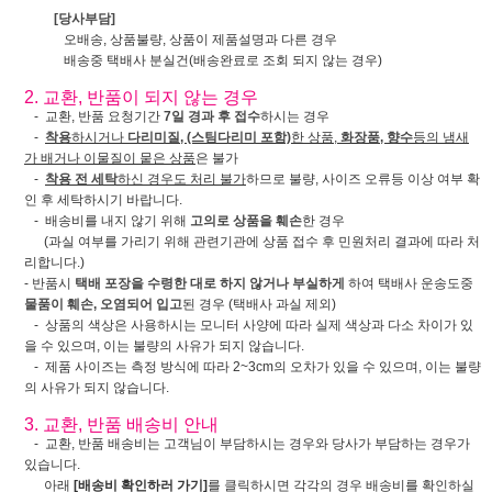
[당사부담]
오배송, 상품불량, 상품이 제품설명과 다른 경우
배송중 택배사 분실건(배송완료로 조회 되지 않는 경우)
2. 교환, 반품이 되지 않는 경우
- 교환, 반품 요청기간
7일 경과 후 접수
하시는 경우
-
착용
하시거나
다리미질, (스팀다리미 포함)
한 상품,
화장품, 향수
등의 냄새
가 배거나 이물질이 뭍은 상품
은 불가
-
착용 전 세탁
하신 경우도 처리 불가
하므로 불량, 사이즈 오류등 이상 여부 확
인 후 세탁하시기 바랍니다.
- 배송비를 내지 않기 위해
고의로 상품을 훼손
한 경우
(과실 여부를 가리기 위해 관련기관에 상품 접수 후 민원처리 결과에 따라 처
리합니다.)
- 반품시
택배 포장을 수령한 대로 하지 않거나 부실하게
하여 택배사 운송도중
물품이 훼손, 오염되어 입고
된 경우 (택배사 과실 제외)
- 상품의 색상은 사용하시는 모니터 사양에 따라 실제 색상과 다소 차이가 있
을 수 있으며, 이는 불량의 사유가 되지 않습니다.
- 제품 사이즈는 측정 방식에 따라 2~3cm의 오차가 있을 수 있으며, 이는 불량
의 사유가 되지 않습니다.
3. 교환, 반품 배송비 안내
- 교환, 반품 배송비는 고객님이 부담하시는 경우와 당사가 부담하는 경우가
있습니다.
아래
[배송비 확인하러 가기]
를 클릭하시면 각각의 경우 배송비를 확인하실