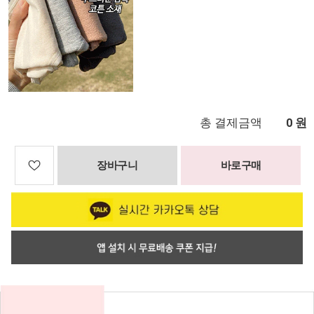
총 결제금액
원
0
장바구니
바로구매