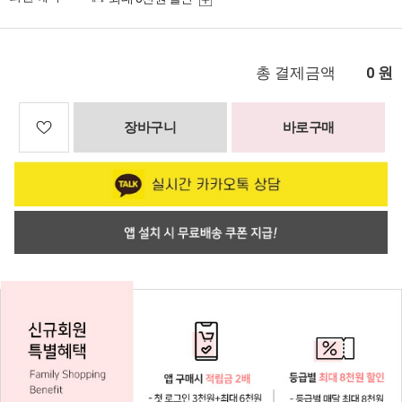
총 결제금액
원
0
장바구니
바로구매