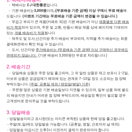
- 택배사는
CJ 대한통운
입니다.
- 기본 배송비는
3,000원
이며
, {무료배송 기준 금액} 이상 구매시 무료 배송
해
드립니다.
(이벤트 기간에는 무료배송 기준 금액이 변경될 수 있습니다.)
- 무겁고 부피가 큰 제품(카페트 외)은 기본 배송비가 아닌
제품별로 다른 배송
비가 책정
되어 있으며, 주문 및 교환, 반품시 해당 제품 상세 페이지에 기재되어
있는
개별 배송비가 적용
됩니다
- 제주도 및 도서,산간지방 추가 배송비 부과되며, 지역별 추가 배송비는 최종
결재화면에서 확인 하실 수 있습니다.
- 도서, 산간지방
추가배송비는 {무료배송 기준 금액} 이상 구매하신 경우에도
면제되지 않습니다.
(기본 배송비 3,000원만 무료로 처리됩니다.)
2. 배송기간
- 당일배송 상품은 주문 당일 출고되며, 그 외 일반 상품은 재고 보유시 1~2일,
미보유 상품은 공급업체가 해외에 있는 관계로 7~10일 정도 소요되는 점 양해
부탁드립니다.
(주말, 공휴일 제외 / 영업일(평일) 기준)
- 주문량 많은 상품은 기본 배송일보다 지연될 수 있으며, 일부 상품 외에 별도
의 배송지연 안내가 어려운 점 양해 부탁드리며, 배송일정 확인이 필요할 경우
고객센터로 문의주실 것을 부탁드립니다.
3. 당일배송
- 당일발송이라고 표시된(또는 아이콘 부착된) 상품에 한해 당일 출고됩니다.
- 주말(토,일)에도 당일발송 가능합니다. (공휴일, 명절, 근로자의 날 제외).
- 당일발송 마감시간 오후3시 이전까지 결제가 완료되어야 합니다.