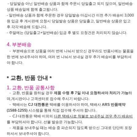
- 당일발송 아닌 일반배송 상품과 함께 주문시 당일출고 되지 않으며, 일반배송
상품 배송일에 함께 출고됩니다.
- 일반배송 상품과 함께 주문한 경우 당일발송 마감시간 이전 추가 배송비 3,000
원 입금 후 게시판에 요청시 당일발송 상품은 당일출고, 일반배송 상품은 입고
후 각각 배송해 드립니다.
- 주말에는 (당일출고+일반배송) 입금 후 별도 요청건은 처리되지 않습니다.
4. 부분배송
- 부분배송으로 상품을 여러 번에 나눠서 받으신 경우라도 반품시에는 물품을
한 번에 보내주셔야 하며, 여러 번 나눠서 보내실 경우 추가 배송비를 부담하셔
야 합니다.
* 교환, 반품 안내 *
1. 교환, 반품 공통사항
- 교환, 반품을 원하실 경우
제품 수령 후 7일 이내 요청하셔야 처리가 가능
하
며,게시판이나 고객센터로 접수해 주시기 바랍니다.
- 택배사는
CJ 대한통운
택배를 이용하셔야 하며, 택배사
ARS 반품예약
(1588-1255)
시스템을 통해 직접 접수해 주셔야 합니다.
- CJ 대한통운 택배 이외의
다른 택배사로 착불로 보내주실 경우 추가 배송비
를 부담하셔야 합니다. 선불 발송은 가능합니다.
- 제품을 보내주실 때는 배송 중 파손되지 않도록 받으신 그대로 단단히 포장
하셔서 보내주셔야 합니다.