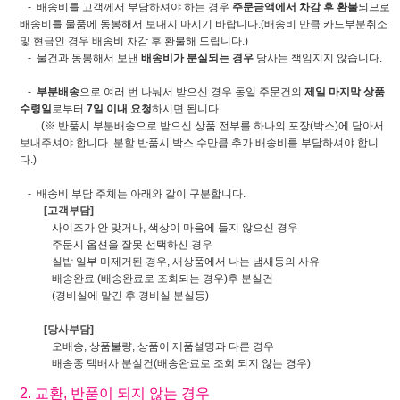
- 배송비를 고객께서 부담하셔야 하는 경우
주문금액에서 차감 후 환불
되므로
배송비를 물품에 동봉해서 보내지 마시기 바랍니다.(배송비 만큼 카드부분취소
및 현금인 경우 배송비 차감 후 환불해 드립니다.)
- 물건과 동봉해서 보낸
배송비가 분실되는 경우
당사는 책임지지 않습니다.
-
부분배송
으로 여러 번 나눠서 받으신 경우 동일 주문건의
제일 마지막 상품
수령일
로부터
7일 이내 요청
하시면 됩니다.
(※ 반품시 부분배송으로 받으신 상품 전부를 하나의 포장(박스)에 담아서
보내주셔야 합니다. 분할 반품시 박스 수만큼 추가 배송비를 부담하셔야 합니
다.)
- 배송비 부담 주체는 아래와 같이 구분합니다.
[고객부담]
사이즈가 안 맞거나, 색상이 마음에 들지 않으신 경우
주문시 옵션을 잘못 선택하신 경우
실밥 일부 미제거된 경우, 새상품에서 나는 냄새등의 사유
배송완료 (배송완료로 조회되는 경우)후 분실건
(경비실에 맡긴 후 경비실 분실등)
[당사부담]
오배송, 상품불량, 상품이 제품설명과 다른 경우
배송중 택배사 분실건(배송완료로 조회 되지 않는 경우)
2. 교환, 반품이 되지 않는 경우