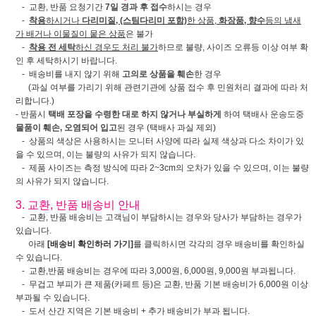
- 교환, 반품 요청기간
7일 경과 후 접수
하시는 경우
-
착용
하시거나
다리미질, (스팀다리미 포함)
한 상품,
화장품, 향수
등의 냄새
가 배거나 이물질이 뭍은 상품
은 불가
-
착용 전 세탁
하신 경우도 처리 불가
하므로 불량, 사이즈 오류등 이상 여부 확
인 후 세탁하시기 바랍니다.
- 배송비를 내지 않기 위해
고의로 상품을 훼손
한 경우
(과실 여부를 가리기 위해 관련기관에 상품 접수 후 민원처리 결과에 따라 처
리합니다.)
- 반품시
택배 포장을 수령한 대로 하지 않거나 부실하게
하여 택배사 운송도중
물품이 훼손, 오염되어 입고
된 경우 (택배사 과실 제외)
- 상품의 색상은 사용하시는 모니터 사양에 따라 실제 색상과 다소 차이가 있
을 수 있으며, 이는 불량의 사유가 되지 않습니다.
- 제품 사이즈는 측정 방식에 따라 2~3cm의 오차가 있을 수 있으며, 이는 불량
의 사유가 되지 않습니다.
3. 교환, 반품 배송비 안내
- 교환, 반품 배송비는 고객님이 부담하시는 경우와 당사가 부담하는 경우가
있습니다.
아래
[배송비 확인하러 가기]
를 클릭하시면 각각의 경우 배송비를 확인하실
수 있습니다.
- 교환,반품 배송비는 경우에 따라 3,000원, 6,000원, 9,000원 부과됩니다.
- 무겁고 부피가 큰 제품(카페트 등)은 교환, 반품 기본 배송비가 6,000원 이상
부과될 수 있습니다.
- 도서 산간 지역은 기본 배송비 + 추가 배송비가 부과 됩니다.