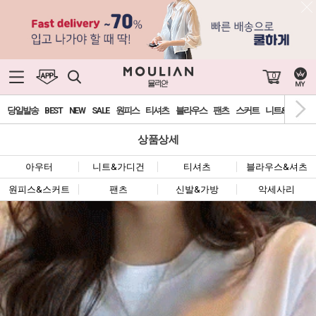
0
당일발송
BEST
NEW
SALE
원피스
티셔츠
블라우스
팬츠
스커트
니트&가디건
상품상세
아우터
니트&가디건
티셔츠
블라우스&셔츠
원피스&스커트
팬츠
신발&가방
악세사리