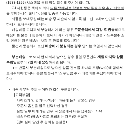
(1588-1255)
시스템을 통해 직접 접수해 주셔야 합니다.
- CJ 대한통운 택배 이외의
다른 택배사로 착불로 보내주실 경우 추가 배송비
를 부담하셔야 합니다. 선불 발송은 가능합니다.
- 제품을 보내주실 때는 배송 중 파손되지 않도록 받으신 그대로 단단히 포장
하셔서 보내주셔야 합니다.
- 배송비를 고객께서 부담하셔야 하는 경우
주문금액에서 차감 후 환불
되므로
배송비를 물품에 동봉해서 보내지 마시기 바랍니다.(배송비 만큼 카드부분취소
및 현금인 경우 배송비 차감 후 환불해 드립니다.)
- 물건과 동봉해서 보낸
배송비가 분실되는 경우
당사는 책임지지 않습니다.
-
부분배송
으로 여러 번 나눠서 받으신 경우 동일 주문건의
제일 마지막 상품
수령일
로부터
7일 이내 요청
하시면 됩니다.
(※ 반품시 부분배송으로 받으신 상품 전부를 하나의 포장(박스)에 담아서
보내주셔야 합니다. 분할 반품시 박스 수만큼 추가 배송비를 부담하셔야 합니
다.)
- 배송비 부담 주체는 아래와 같이 구분합니다.
[고객부담]
사이즈가 안 맞거나, 색상이 마음에 들지 않으신 경우
주문시 옵션을 잘못 선택하신 경우
실밥 일부 미제거된 경우, 새상품에서 나는 냄새등의 사유
배송완료 (배송완료로 조회되는 경우)후 분실건
(경비실에 맡긴 후 경비실 분실등)