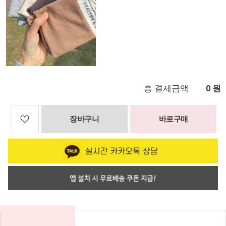
총 결제금액
원
0
장바구니
바로구매