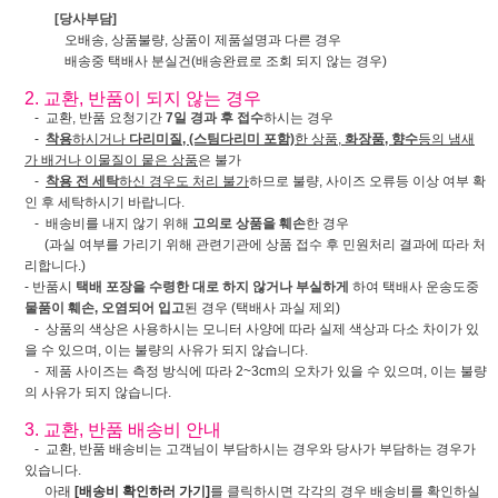
[당사부담]
오배송, 상품불량, 상품이 제품설명과 다른 경우
배송중 택배사 분실건(배송완료로 조회 되지 않는 경우)
2. 교환, 반품이 되지 않는 경우
- 교환, 반품 요청기간
7일 경과 후 접수
하시는 경우
-
착용
하시거나
다리미질, (스팀다리미 포함)
한 상품,
화장품, 향수
등의 냄새
가 배거나 이물질이 뭍은 상품
은 불가
-
착용 전 세탁
하신 경우도 처리 불가
하므로 불량, 사이즈 오류등 이상 여부 확
인 후 세탁하시기 바랍니다.
- 배송비를 내지 않기 위해
고의로 상품을 훼손
한 경우
(과실 여부를 가리기 위해 관련기관에 상품 접수 후 민원처리 결과에 따라 처
리합니다.)
- 반품시
택배 포장을 수령한 대로 하지 않거나 부실하게
하여 택배사 운송도중
물품이 훼손, 오염되어 입고
된 경우 (택배사 과실 제외)
- 상품의 색상은 사용하시는 모니터 사양에 따라 실제 색상과 다소 차이가 있
을 수 있으며, 이는 불량의 사유가 되지 않습니다.
- 제품 사이즈는 측정 방식에 따라 2~3cm의 오차가 있을 수 있으며, 이는 불량
의 사유가 되지 않습니다.
3. 교환, 반품 배송비 안내
- 교환, 반품 배송비는 고객님이 부담하시는 경우와 당사가 부담하는 경우가
있습니다.
아래
[배송비 확인하러 가기]
를 클릭하시면 각각의 경우 배송비를 확인하실