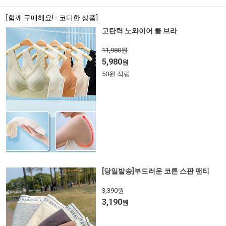
[함께 구매해요! - 코디한 상품]
고탄력 노와이어 쿨 브라
11,980원
5,980
원
50원 적립
[당일발송]부드러운 코튼 스판 팬티
3,390원
3,190
원