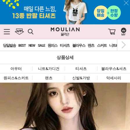
당일발송
BEST
NEW
SALE
원피스
티셔츠
블라우스
팬츠
스커트
니트&가디건
상품상세
아우터
니트&가디건
티셔츠
블라우스&셔츠
원피스&스커트
팬츠
신발&가방
악세사리