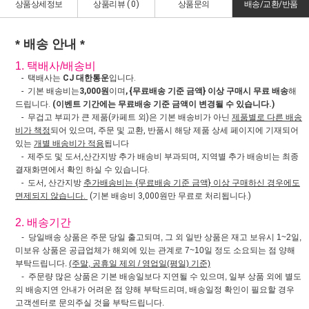
상품상세정보
상품리뷰 (
0
)
상품문의
배송/교환/반품
* 배송 안내 *
1. 택배사/배송비
- 택배사는
CJ 대한통운
입니다.
- 기본 배송비는
3,000원
이며
, {무료배송 기준 금액} 이상 구매시 무료 배송
해
드립니다.
(이벤트 기간에는 무료배송 기준 금액이 변경될 수 있습니다.)
- 무겁고 부피가 큰 제품(카페트 외)은 기본 배송비가 아닌
제품별로 다른 배송
비가 책정
되어 있으며, 주문 및 교환, 반품시 해당 제품 상세 페이지에 기재되어
있는
개별 배송비가 적용
됩니다
- 제주도 및 도서,산간지방 추가 배송비 부과되며, 지역별 추가 배송비는 최종
결재화면에서 확인 하실 수 있습니다.
- 도서, 산간지방
추가배송비는 {무료배송 기준 금액} 이상 구매하신 경우에도
면제되지 않습니다.
(기본 배송비 3,000원만 무료로 처리됩니다.)
2. 배송기간
- 당일배송 상품은 주문 당일 출고되며, 그 외 일반 상품은 재고 보유시 1~2일,
미보유 상품은 공급업체가 해외에 있는 관계로 7~10일 정도 소요되는 점 양해
부탁드립니다.
(주말, 공휴일 제외 / 영업일(평일) 기준)
- 주문량 많은 상품은 기본 배송일보다 지연될 수 있으며, 일부 상품 외에 별도
의 배송지연 안내가 어려운 점 양해 부탁드리며, 배송일정 확인이 필요할 경우
고객센터로 문의주실 것을 부탁드립니다.