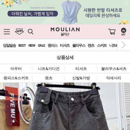
당일발송
BEST
NEW
SALE
원피스
티셔츠
블라우스
팬츠
스커트
니트&가디건
상품상세
아우터
니트&가디건
티셔츠
블라우스&셔츠
원피스&스커트
팬츠
신발&가방
악세사리