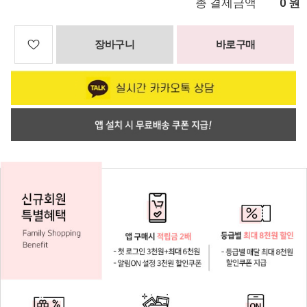
총 결제금액
원
0
장바구니
바로구매