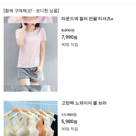
[함께 구매해요! - 코디한 상품]
라운드넥 컬러 반팔 티셔츠※
8,890원
7,990
원
90원 적립
고탄력 노와이어 쿨 브라
11,980원
5,980
원
50원 적립