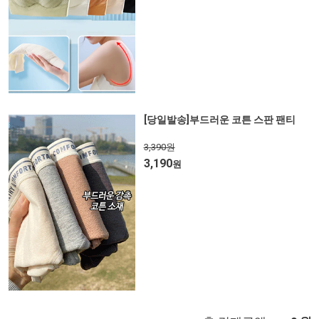
[당일발송]부드러운 코튼 스판 팬티
3,390원
3,190
원