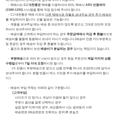
- 택배사는
CJ 대한통운
택배를 이용하셔야 하며, 택배사
ARS 반품예약
(1588-1255)
시스템을 통해 직접 접수해 주셔야 합니다.
- CJ 대한통운 택배 이외의
다른 택배사로 착불로 보내주실 경우 추가 배송비
를 부담하셔야 합니다. 선불 발송은 가능합니다.
- 제품을 보내주실 때는 배송 중 파손되지 않도록 받으신 그대로 단단히 포장
하셔서 보내주셔야 합니다.
- 배송비를 고객께서 부담하셔야 하는 경우
주문금액에서 차감 후 환불
되므로
배송비를 물품에 동봉해서 보내지 마시기 바랍니다.(배송비 만큼 카드부분취소
및 현금인 경우 배송비 차감 후 환불해 드립니다.)
- 물건과 동봉해서 보낸
배송비가 분실되는 경우
당사는 책임지지 않습니다.
-
부분배송
으로 여러 번 나눠서 받으신 경우 동일 주문건의
제일 마지막 상품
수령일
로부터
7일 이내 요청
하시면 됩니다.
(※ 반품시 부분배송으로 받으신 상품 전부를 하나의 포장(박스)에 담아서
보내주셔야 합니다. 분할 반품시 박스 수만큼 추가 배송비를 부담하셔야 합니
다.)
- 배송비 부담 주체는 아래와 같이 구분합니다.
[고객부담]
사이즈가 안 맞거나, 색상이 마음에 들지 않으신 경우
주문시 옵션을 잘못 선택하신 경우
실밥 일부 미제거된 경우, 새상품에서 나는 냄새등의 사유
배송완료 (배송완료로 조회되는 경우)후 분실건