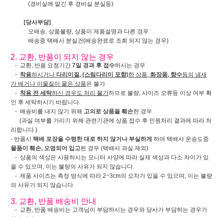
(경비실에 맡긴 후 경비실 분실등)
[당사부담]
오배송, 상품불량, 상품이 제품설명과 다른 경우
배송중 택배사 분실건(배송완료로 조회 되지 않는 경우)
2. 교환, 반품이 되지 않는 경우
- 교환, 반품 요청기간
7일 경과 후 접수
하시는 경우
-
착용
하시거나
다리미질, (스팀다리미 포함)
한 상품,
화장품, 향수
등의 냄새
가 배거나 이물질이 뭍은 상품
은 불가
-
착용 전 세탁
하신 경우도 처리 불가
하므로 불량, 사이즈 오류등 이상 여부 확
인 후 세탁하시기 바랍니다.
- 배송비를 내지 않기 위해
고의로 상품을 훼손
한 경우
(과실 여부를 가리기 위해 관련기관에 상품 접수 후 민원처리 결과에 따라 처
리합니다.)
- 반품시
택배 포장을 수령한 대로 하지 않거나 부실하게
하여 택배사 운송도중
물품이 훼손, 오염되어 입고
된 경우 (택배사 과실 제외)
- 상품의 색상은 사용하시는 모니터 사양에 따라 실제 색상과 다소 차이가 있
을 수 있으며, 이는 불량의 사유가 되지 않습니다.
- 제품 사이즈는 측정 방식에 따라 2~3cm의 오차가 있을 수 있으며, 이는 불량
의 사유가 되지 않습니다.
3. 교환, 반품 배송비 안내
- 교환, 반품 배송비는 고객님이 부담하시는 경우와 당사가 부담하는 경우가