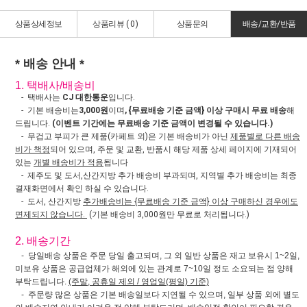
상품상세정보
상품리뷰 (
0
)
상품문의
배송/교환/반품
* 배송 안내 *
1. 택배사/배송비
- 택배사는
CJ 대한통운
입니다.
- 기본 배송비는
3,000원
이며
, {무료배송 기준 금액} 이상 구매시 무료 배송
해
드립니다.
(이벤트 기간에는 무료배송 기준 금액이 변경될 수 있습니다.)
- 무겁고 부피가 큰 제품(카페트 외)은 기본 배송비가 아닌
제품별로 다른 배송
비가 책정
되어 있으며, 주문 및 교환, 반품시 해당 제품 상세 페이지에 기재되어
있는
개별 배송비가 적용
됩니다
- 제주도 및 도서,산간지방 추가 배송비 부과되며, 지역별 추가 배송비는 최종
결재화면에서 확인 하실 수 있습니다.
- 도서, 산간지방
추가배송비는 {무료배송 기준 금액} 이상 구매하신 경우에도
면제되지 않습니다.
(기본 배송비 3,000원만 무료로 처리됩니다.)
2. 배송기간
- 당일배송 상품은 주문 당일 출고되며, 그 외 일반 상품은 재고 보유시 1~2일,
미보유 상품은 공급업체가 해외에 있는 관계로 7~10일 정도 소요되는 점 양해
부탁드립니다.
(주말, 공휴일 제외 / 영업일(평일) 기준)
- 주문량 많은 상품은 기본 배송일보다 지연될 수 있으며, 일부 상품 외에 별도