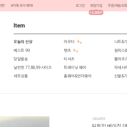
려면?
#카톡 추가 혜택!
로그인
회원가입
주문/배송조회
Item
아우터
니트&
오늘의 신상
베스트 99
팬츠
원피스
당일발송
티셔츠
블라우
날씬한 77,88,99 사이즈
트레이닝 웨어
악세사
세트상품
홈웨어&언더웨어
신발&
SK4851
뒤트임 베이직 