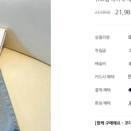
21,9
23,580원
0
상품리뷰
적립금
배송비
총
카드사 혜택
결제 혜택
회원 혜택
[함께 구매해요 - 코