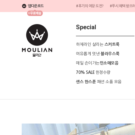
앱다운로드
#후기의 여왕 도전?
#푸시 혜택 받으
Special
하체라인 살리는
스커트룩
여유롭게 멋낸
블라우스룩
매일 손이가는
민소매모음
한정수량
70% SALE
패션 소품 모음
센스 한스푼