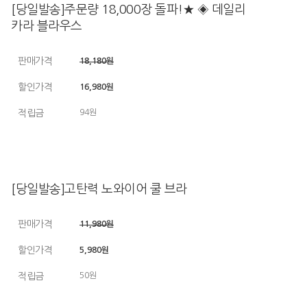
[당일발송]주문량 18,000장 돌파!★ ◈ 데일리
카라 블라우스
판매가격
18,180원
할인가격
16,980원
적립금
94원
[당일발송]고탄력 노와이어 쿨 브라
판매가격
11,980원
할인가격
5,980원
적립금
50원