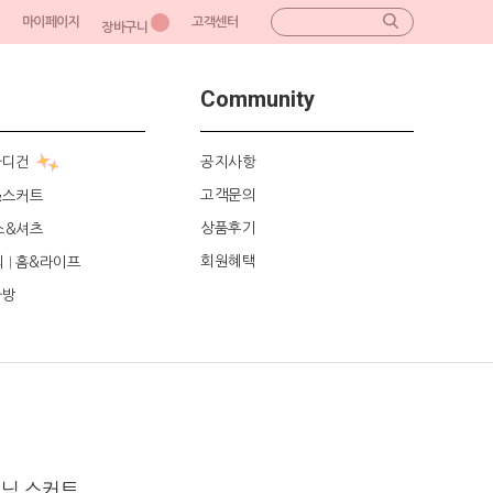
마이페이지
고객센터
장바구니
Community
가디건
공지사항
고객문의
&스커트
상품후기
스&셔츠
회원혜택
리
홈&라이프
|
가방
데님 스커트