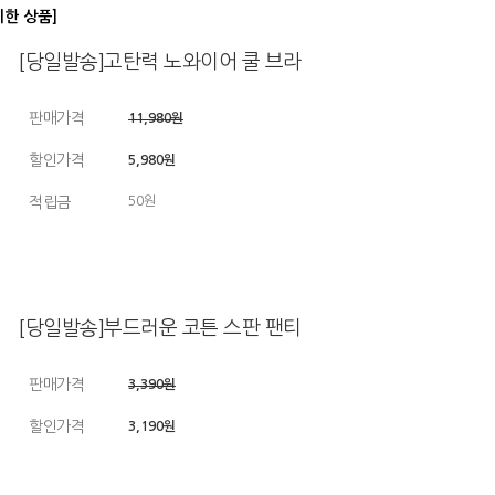
디한 상품]
[당일발송]고탄력 노와이어 쿨 브라
판매가격
11,980원
할인가격
5,980원
적립금
50원
[당일발송]부드러운 코튼 스판 팬티
판매가격
3,390원
할인가격
3,190원