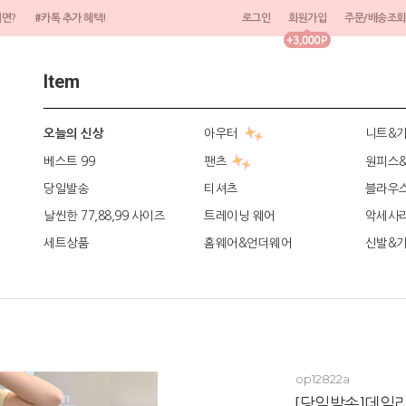
려면?
#카톡 추가 혜택!
로그인
회원가입
주문/배송조회
Item
아우터
니트&
오늘의 신상
베스트 99
팬츠
원피스
당일발송
티셔츠
블라우
날씬한 77,88,99 사이즈
트레이닝 웨어
악세사
세트상품
홈웨어&언더웨어
신발&
op12822a
[당일발송]데일리