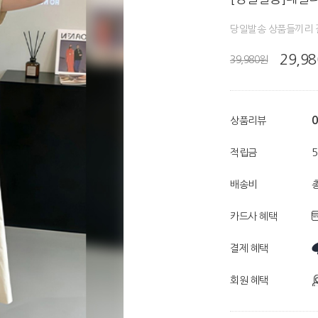
당일발송 상품들끼리 
29,9
39,980원
0
상품리뷰
적립금
배송비
총
카드사 혜택
결제 혜택
회원 혜택