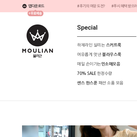
앱다운로드
#후기의 여왕 도전?
#푸시 혜택 받으
Special
하체라인 살리는
스커트룩
여유롭게 멋낸
블라우스룩
매일 손이가는
민소매모음
한정수량
70% SALE
패션 소품 모음
센스 한스푼