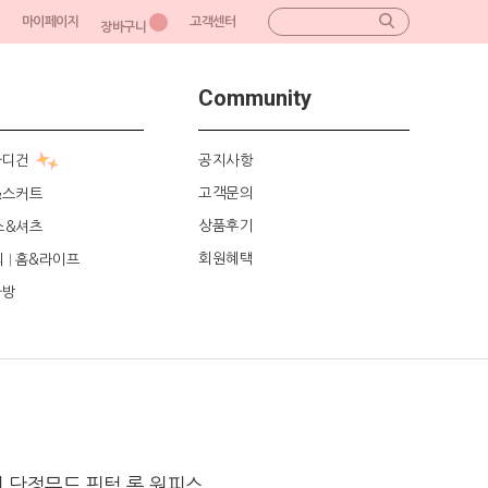
마이페이지
고객센터
장바구니
Community
가디건
공지사항
고객문의
&스커트
상품후기
스&셔츠
회원혜택
리
홈&라이프
|
가방
 단정무드 핀턱 롱 원피스