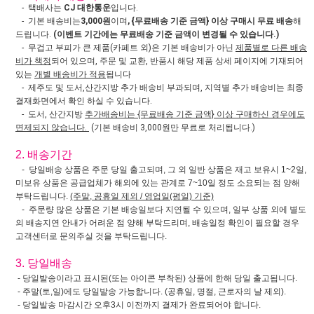
- 택배사는
CJ 대한통운
입니다.
- 기본 배송비는
3,000원
이며
, {무료배송 기준 금액} 이상 구매시 무료 배송
해
드립니다.
(이벤트 기간에는 무료배송 기준 금액이 변경될 수 있습니다.)
- 무겁고 부피가 큰 제품(카페트 외)은 기본 배송비가 아닌
제품별로 다른 배송
비가 책정
되어 있으며, 주문 및 교환, 반품시 해당 제품 상세 페이지에 기재되어
있는
개별 배송비가 적용
됩니다
- 제주도 및 도서,산간지방 추가 배송비 부과되며, 지역별 추가 배송비는 최종
결재화면에서 확인 하실 수 있습니다.
- 도서, 산간지방
추가배송비는 {무료배송 기준 금액} 이상 구매하신 경우에도
면제되지 않습니다.
(기본 배송비 3,000원만 무료로 처리됩니다.)
2. 배송기간
- 당일배송 상품은 주문 당일 출고되며, 그 외 일반 상품은 재고 보유시 1~2일,
미보유 상품은 공급업체가 해외에 있는 관계로 7~10일 정도 소요되는 점 양해
부탁드립니다.
(주말, 공휴일 제외 / 영업일(평일) 기준)
- 주문량 많은 상품은 기본 배송일보다 지연될 수 있으며, 일부 상품 외에 별도
의 배송지연 안내가 어려운 점 양해 부탁드리며, 배송일정 확인이 필요할 경우
고객센터로 문의주실 것을 부탁드립니다.
3. 당일배송
- 당일발송이라고 표시된(또는 아이콘 부착된) 상품에 한해 당일 출고됩니다.
- 주말(토,일)에도 당일발송 가능합니다. (공휴일, 명절, 근로자의 날 제외).
- 당일발송 마감시간 오후3시 이전까지 결제가 완료되어야 합니다.