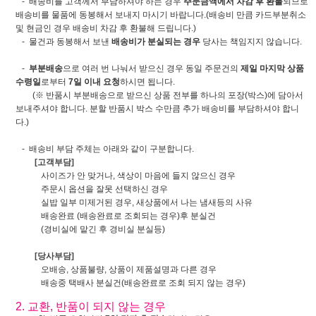
- 배송비를 고객께서 부담하셔야 하는 경우
주문금액에서 차감 후 환불
되므로
배송비를 물품에 동봉해서 보내지 마시기 바랍니다.(배송비 만큼 카드부분취소
및 현금인 경우 배송비 차감 후 환불해 드립니다.)
- 물건과 동봉해서 보낸
배송비가 분실되는 경우
당사는 책임지지 않습니다.
-
부분배송
으로 여러 번 나눠서 받으신 경우 동일 주문건의
제일 마지막 상품
수령일
로부터
7일 이내 요청
하시면 됩니다.
(※ 반품시 부분배송으로 받으신 상품 전부를 하나의 포장(박스)에 담아서
보내주셔야 합니다. 분할 반품시 박스 수만큼 추가 배송비를 부담하셔야 합니
다.)
- 배송비 부담 주체는 아래와 같이 구분합니다.
[고객부담]
사이즈가 안 맞거나, 색상이 마음에 들지 않으신 경우
주문시 옵션을 잘못 선택하신 경우
실밥 일부 미제거된 경우, 새상품에서 나는 냄새등의 사유
배송완료 (배송완료로 조회되는 경우)후 분실건
(경비실에 맡긴 후 경비실 분실등)
[당사부담]
오배송, 상품불량, 상품이 제품설명과 다른 경우
배송중 택배사 분실건(배송완료로 조회 되지 않는 경우)
2. 교환, 반품이 되지 않는 경우