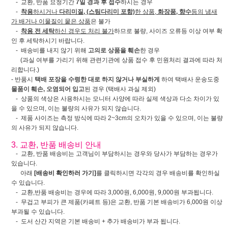
- 교환, 반품 요청기간
7일 경과 후 접수
하시는 경우
-
착용
하시거나
다리미질, (스팀다리미 포함)
한 상품,
화장품, 향수
등의 냄새
가 배거나 이물질이 뭍은 상품
은 불가
-
착용 전 세탁
하신 경우도 처리 불가
하므로 불량, 사이즈 오류등 이상 여부 확
인 후 세탁하시기 바랍니다.
- 배송비를 내지 않기 위해
고의로 상품을 훼손
한 경우
(과실 여부를 가리기 위해 관련기관에 상품 접수 후 민원처리 결과에 따라 처
리합니다.)
- 반품시
택배 포장을 수령한 대로 하지 않거나 부실하게
하여 택배사 운송도중
물품이 훼손, 오염되어 입고
된 경우 (택배사 과실 제외)
- 상품의 색상은 사용하시는 모니터 사양에 따라 실제 색상과 다소 차이가 있
을 수 있으며, 이는 불량의 사유가 되지 않습니다.
- 제품 사이즈는 측정 방식에 따라 2~3cm의 오차가 있을 수 있으며, 이는 불량
의 사유가 되지 않습니다.
3. 교환, 반품 배송비 안내
- 교환, 반품 배송비는 고객님이 부담하시는 경우와 당사가 부담하는 경우가
있습니다.
아래
[배송비 확인하러 가기]
를 클릭하시면 각각의 경우 배송비를 확인하실
수 있습니다.
- 교환,반품 배송비는 경우에 따라 3,000원, 6,000원, 9,000원 부과됩니다.
- 무겁고 부피가 큰 제품(카페트 등)은 교환, 반품 기본 배송비가 6,000원 이상
부과될 수 있습니다.
- 도서 산간 지역은 기본 배송비 + 추가 배송비가 부과 됩니다.