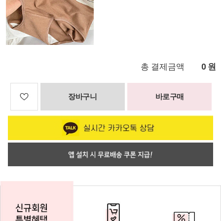
총 결제금액
원
0
장바구니
바로구매