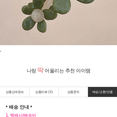
"
딱
나랑
어울리는 추천 아이템
상품상세정보
상품리뷰 (
0
)
상품문의
배송/교환/반품
* 배송 안내 *
1. 택배사/배송비