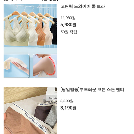
고탄력 노와이어 쿨 브라
11,980원
5,980
원
50원 적립
[당일발송]부드러운 코튼 스판 팬티
3,390원
3,190
원