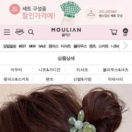
당일발송
BEST
NEW
SALE
원피스
티셔츠
블라우스
팬츠
스커트
니트&가디건
상품상세
아우터
니트&가디건
티셔츠
블라우스&셔츠
원피스&스커트
팬츠
신발&가방
악세사리