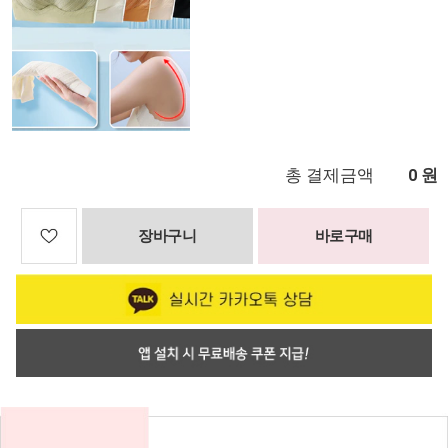
총 결제금액
원
0
장바구니
바로구매