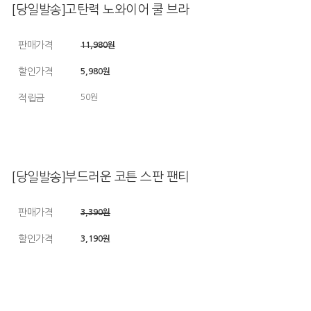
[당일발송]고탄력 노와이어 쿨 브라
판매가격
11,980원
할인가격
5,980원
적립금
50원
[당일발송]부드러운 코튼 스판 팬티
판매가격
3,390원
할인가격
3,190원