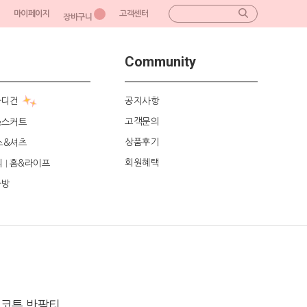
마이페이지
고객센터
장바구니
Community
가디건
공지사항
고객문의
&스커트
상품후기
스&셔츠
회원혜택
리
홈&라이프
|
가방
 코튼 반팔티