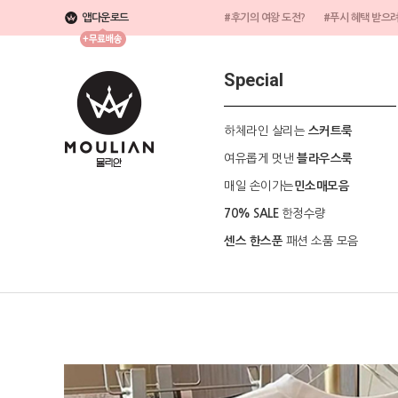
앱다운로드
#후기의 여왕 도전?
#푸시 혜택 받으
Special
하체라인 살리는
스커트룩
여유롭게 멋낸
블라우스룩
매일 손이가는
민소매모음
한정수량
70% SALE
패션 소품 모음
센스 한스푼