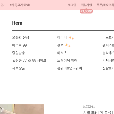
려면?
#카톡 추가 혜택!
로그인
회원가입
주문/배송조회
Item
아우터
니트&
오늘의 신상
베스트 99
팬츠
원피스
당일발송
티셔츠
블라우
날씬한 77,88,99 사이즈
트레이닝 웨어
악세사
세트상품
홈웨어&언더웨어
신발&
ts7224a
스트로베리 말차