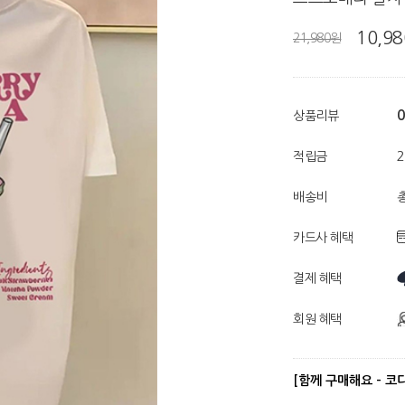
10,9
21,980원
0
상품리뷰
적립금
배송비
총
카드사 혜택
결제 혜택
회원 혜택
[함께 구매해요 - 코