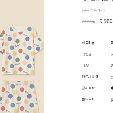
[쿠폰 적용 제외]
9,98
33,280원
0
상품리뷰
적립금
배송비
총
카드사 혜택
결제 혜택
회원 혜택