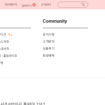
마이페이지
고객센터
장바구니
Community
가디건
공지사항
고객문의
&스커트
상품후기
스&셔츠
회원혜택
리
홈&라이프
|
가방
셔츠&반바지 홈웨어 2SET