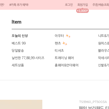
려면?
#카톡 추가 혜택!
로그인
회원가입
주문/배송조회
Item
아우터
니트&
오늘의 신상
베스트 99
팬츠
원피스
당일발송
티셔츠
블라우
날씬한 77,88,99 사이즈
트레이닝 웨어
악세사
세트상품
홈웨어&언더웨어
신발&
TS5960_PT5003A
패턴 브라패드 티