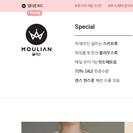
앱다운로드
#후기의 여왕 도전?
#푸시 혜택 받으
Special
하체라인 살리는
스커트룩
여유롭게 멋낸
블라우스룩
매일 손이가는
민소매모음
한정수량
70% SALE
패션 소품 모음
센스 한스푼