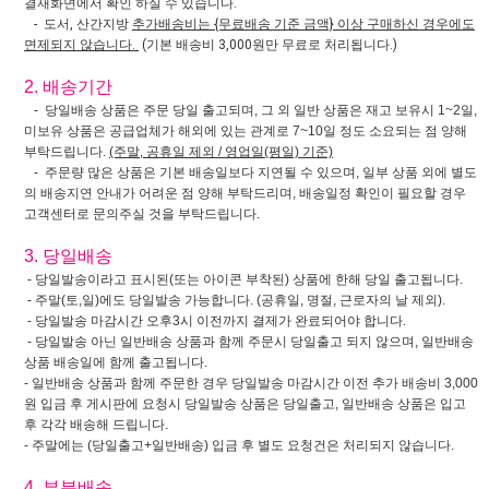
결재화면에서 확인 하실 수 있습니다.
- 도서, 산간지방
추가배송비는 {무료배송 기준 금액} 이상 구매하신 경우에도
면제되지 않습니다.
(기본 배송비 3,000원만 무료로 처리됩니다.)
2. 배송기간
- 당일배송 상품은 주문 당일 출고되며, 그 외 일반 상품은 재고 보유시 1~2일,
미보유 상품은 공급업체가 해외에 있는 관계로 7~10일 정도 소요되는 점 양해
부탁드립니다.
(주말, 공휴일 제외 / 영업일(평일) 기준)
- 주문량 많은 상품은 기본 배송일보다 지연될 수 있으며, 일부 상품 외에 별도
의 배송지연 안내가 어려운 점 양해 부탁드리며, 배송일정 확인이 필요할 경우
고객센터로 문의주실 것을 부탁드립니다.
3. 당일배송
- 당일발송이라고 표시된(또는 아이콘 부착된) 상품에 한해 당일 출고됩니다.
- 주말(토,일)에도 당일발송 가능합니다. (공휴일, 명절, 근로자의 날 제외).
- 당일발송 마감시간 오후3시 이전까지 결제가 완료되어야 합니다.
- 당일발송 아닌 일반배송 상품과 함께 주문시 당일출고 되지 않으며, 일반배송
상품 배송일에 함께 출고됩니다.
- 일반배송 상품과 함께 주문한 경우 당일발송 마감시간 이전 추가 배송비 3,000
원 입금 후 게시판에 요청시 당일발송 상품은 당일출고, 일반배송 상품은 입고
후 각각 배송해 드립니다.
- 주말에는 (당일출고+일반배송) 입금 후 별도 요청건은 처리되지 않습니다.
4. 부분배송