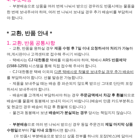
- 부분배송으로 상품을 여러 번에 나눠서 받으신 경우라도 반품시에는 물품을
한 번에 보내주셔야 하며, 여러 번 나눠서 보내실 경우 추가 배송비를 부담하셔
야 합니다.
* 교환, 반품 안내 *
1. 교환, 반품 공통사항
- 교환, 반품을 원하실 경우
제품 수령 후 7일 이내 요청하셔야 처리가 가능
하
며,게시판이나 고객센터로 접수해 주시기 바랍니다.
- 택배사는
CJ 대한통운
택배를 이용하셔야 하며, 택배사
ARS 반품예약
(1588-1255)
시스템을 통해 직접 접수해 주셔야 합니다.
- CJ 대한통운 택배 이외의
다른 택배사로 착불로 보내주실 경우 추가 배송비
를 부담하셔야 합니다. 선불 발송은 가능합니다.
- 제품을 보내주실 때는 배송 중 파손되지 않도록 받으신 그대로 단단히 포장
하셔서 보내주셔야 합니다.
- 배송비를 고객께서 부담하셔야 하는 경우
주문금액에서 차감 후 환불
되므로
배송비를 물품에 동봉해서 보내지 마시기 바랍니다.(배송비 만큼 카드부분취소
및 현금인 경우 배송비 차감 후 환불해 드립니다.)
- 물건과 동봉해서 보낸
배송비가 분실되는 경우
당사는 책임지지 않습니다.
-
부분배송
으로 여러 번 나눠서 받으신 경우 동일 주문건의
제일 마지막 상품
수령일
로부터
7일 이내 요청
하시면 됩니다.
(※ 반품시 부분배송으로 받으신 상품 전부를 하나의 포장(박스)에 담아서