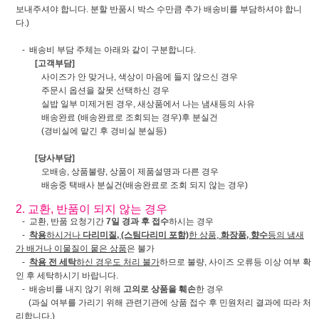
보내주셔야 합니다. 분할 반품시 박스 수만큼 추가 배송비를 부담하셔야 합니
다.)
- 배송비 부담 주체는 아래와 같이 구분합니다.
[고객부담]
사이즈가 안 맞거나, 색상이 마음에 들지 않으신 경우
주문시 옵션을 잘못 선택하신 경우
실밥 일부 미제거된 경우, 새상품에서 나는 냄새등의 사유
배송완료 (배송완료로 조회되는 경우)후 분실건
(경비실에 맡긴 후 경비실 분실등)
[당사부담]
오배송, 상품불량, 상품이 제품설명과 다른 경우
배송중 택배사 분실건(배송완료로 조회 되지 않는 경우)
2. 교환, 반품이 되지 않는 경우
- 교환, 반품 요청기간
7일 경과 후 접수
하시는 경우
-
착용
하시거나
다리미질, (스팀다리미 포함)
한 상품,
화장품, 향수
등의 냄새
가 배거나 이물질이 뭍은 상품
은 불가
-
착용 전 세탁
하신 경우도 처리 불가
하므로 불량, 사이즈 오류등 이상 여부 확
인 후 세탁하시기 바랍니다.
- 배송비를 내지 않기 위해
고의로 상품을 훼손
한 경우
(과실 여부를 가리기 위해 관련기관에 상품 접수 후 민원처리 결과에 따라 처
리합니다.)