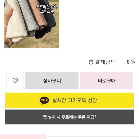
총 결제금액
원
0
장바구니
바로구매