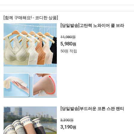
[함께 구매해요! - 코디한 상품]
[당일발송]고탄력 노와이어 쿨 브라
11,980원
5,980
원
50원 적립
[당일발송]부드러운 코튼 스판 팬티
3,390원
3,190
원