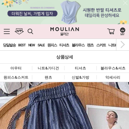
당일발송
BEST
NEW
SALE
원피스
티셔츠
블라우스
팬츠
스커트
니트&가디건
상품상세
아우터
니트&가디건
티셔츠
블라우스&셔츠
원피스&스커트
팬츠
신발&가방
악세사리