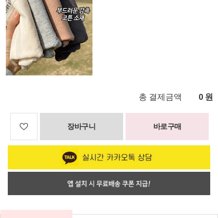
총 결제금액
원
0
장바구니
바로구매