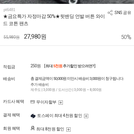
pt6481
SNS 공유
★금요특가 자정마감 50%★뒷밴딩 언발 버튼 와이
드 코튼 팬츠
27,980원
%
50
55,980원
250원
[ 최대
5천원
추가할인 받으려면? ]
적립금
배송비
총 결제금액이 50,000원 미만시 배송비 3,000원이 청구됩니다.
추가 배송비
제주도 | 3,000원 / 도서산간 | 3,000원 ~ 8,000원
카드사 혜택
무이자할부
결제 혜택
토스페이 최대 4천원 할인
회원 혜택
최대 8천원 할인