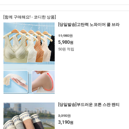
[함께 구매해요! - 코디한 상품]
[당일발송]고탄력 노와이어 쿨 브라
11,980원
5,980
원
50원 적립
[당일발송]부드러운 코튼 스판 팬티
3,390원
3,190
원