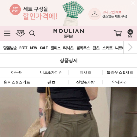
당일발송
BEST
NEW
SALE
원피스
티셔츠
블라우스
팬츠
스커트
니트&가디건
상품상세
아우터
니트&가디건
티셔츠
블라우스&셔츠
원피스&스커트
팬츠
신발&가방
악세사리