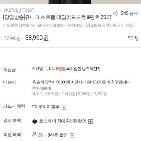
JK2789_PT4937
SNS 공유
[당일발송]유니크 스트랩 테일러드 자켓&팬츠 2SET
당일발송 상품들끼리 결제시 당일발송 가능하세요~ (당일발송 유의사항 공지 참조)
38,990원
%
50
77,990원
400원
[ 최대
5천원
추가할인 받으려면? ]
적립금
배송비
총 결제금액이 50,000원 미만시 배송비 3,000원이 청구됩니다.
추가 배송비
제주도 | 3,000원 / 도서산간 | 3,000원 ~ 8,000원
카드사 혜택
무이자할부
결제 혜택
토스페이 최대 4천원 할인
회원 혜택
최대 8천원 할인