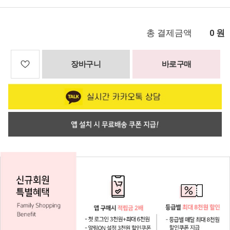
총 결제금액
원
0
장바구니
바로구매