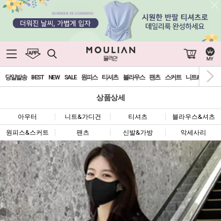
0
당일발송
BEST
NEW
SALE
원피스
티셔츠
블라우스
팬츠
스커트
니트&가디건
상품상세
아우터
니트&가디건
티셔츠
블라우스&셔츠
원피스&스커트
팬츠
신발&가방
악세사리