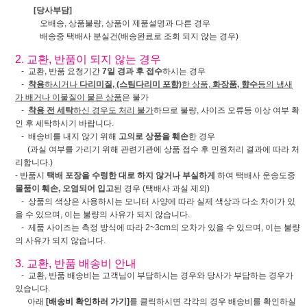
[당사부담]
오배송, 상품불량, 상품이 제품설명과 다른 경우
배송중 택배사 분실건(배송완료로 조회 되지 않는 경우)
2. 교환, 반품이 되지 않는 경우
- 교환, 반품 요청기간
7일 경과 후 접수
하시는 경우
-
착용
하시거나
다리미질, (스팀다리미 포함)
한 상품,
화장품, 향수
등의 냄새
가 배거나 이물질이 뭍은 상품
은 불가
-
착용 전 세탁
하신 경우도 처리 불가
하므로 불량, 사이즈 오류등 이상 여부 확
인 후 세탁하시기 바랍니다.
- 배송비를 내지 않기 위해
고의로 상품을 훼손
한 경우
(과실 여부를 가리기 위해 관련기관에 상품 접수 후 민원처리 결과에 따라 처
리합니다.)
- 반품시
택배 포장을 수령한 대로 하지 않거나 부실하게
하여 택배사 운송도중
물품이 훼손, 오염되어 입고
된 경우 (택배사 과실 제외)
- 상품의 색상은 사용하시는 모니터 사양에 따라 실제 색상과 다소 차이가 있
을 수 있으며, 이는 불량의 사유가 되지 않습니다.
- 제품 사이즈는 측정 방식에 따라 2~3cm의 오차가 있을 수 있으며, 이는 불량
의 사유가 되지 않습니다.
3. 교환, 반품 배송비 안내
- 교환, 반품 배송비는 고객님이 부담하시는 경우와 당사가 부담하는 경우가
있습니다.
아래
[배송비 확인하러 가기]
를 클릭하시면 각각의 경우 배송비를 확인하실