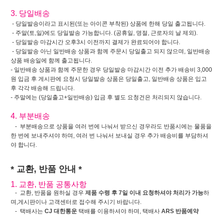
3. 당일배송
- 당일발송이라고 표시된(또는 아이콘 부착된) 상품에 한해 당일 출고됩니다.
- 주말(토,일)에도 당일발송 가능합니다. (공휴일, 명절, 근로자의 날 제외).
- 당일발송 마감시간 오후3시 이전까지 결제가 완료되어야 합니다.
- 당일발송 아닌 일반배송 상품과 함께 주문시 당일출고 되지 않으며, 일반배송
상품 배송일에 함께 출고됩니다.
- 일반배송 상품과 함께 주문한 경우 당일발송 마감시간 이전 추가 배송비 3,000
원 입금 후 게시판에 요청시 당일발송 상품은 당일출고, 일반배송 상품은 입고
후 각각 배송해 드립니다.
- 주말에는 (당일출고+일반배송) 입금 후 별도 요청건은 처리되지 않습니다.
4. 부분배송
- 부분배송으로 상품을 여러 번에 나눠서 받으신 경우라도 반품시에는 물품을
한 번에 보내주셔야 하며, 여러 번 나눠서 보내실 경우 추가 배송비를 부담하셔
야 합니다.
* 교환, 반품 안내 *
1. 교환, 반품 공통사항
- 교환, 반품을 원하실 경우
제품 수령 후 7일 이내 요청하셔야 처리가 가능
하
며,게시판이나 고객센터로 접수해 주시기 바랍니다.
- 택배사는
CJ 대한통운
택배를 이용하셔야 하며, 택배사
ARS 반품예약