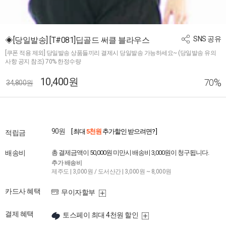
SNS 공유
◈[당일발송] [T#081]딥골드 써클 블라우스
[쿠폰 적용 제외] 당일발송 상품들끼리 결제시 당일발송 가능하세요~ (당일발송 유의
사항 공지 참조) 70% 한정수량
10,400원
%
70
34,800원
90원
[ 최대
5천원
추가할인 받으려면? ]
적립금
배송비
총 결제금액이 50,000원 미만시 배송비 3,000원이 청구됩니다.
추가 배송비
제주도 | 3,000원 / 도서산간 | 3,000원 ~ 8,000원
카드사 혜택
무이자할부
결제 혜택
토스페이 최대 4천원 할인