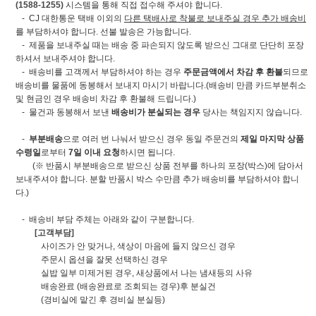
(1588-1255)
시스템을 통해 직접 접수해 주셔야 합니다.
- CJ 대한통운 택배 이외의
다른 택배사로 착불로 보내주실 경우 추가 배송비
를 부담하셔야 합니다. 선불 발송은 가능합니다.
- 제품을 보내주실 때는 배송 중 파손되지 않도록 받으신 그대로 단단히 포장
하셔서 보내주셔야 합니다.
- 배송비를 고객께서 부담하셔야 하는 경우
주문금액에서 차감 후 환불
되므로
배송비를 물품에 동봉해서 보내지 마시기 바랍니다.(배송비 만큼 카드부분취소
및 현금인 경우 배송비 차감 후 환불해 드립니다.)
- 물건과 동봉해서 보낸
배송비가 분실되는 경우
당사는 책임지지 않습니다.
-
부분배송
으로 여러 번 나눠서 받으신 경우 동일 주문건의
제일 마지막 상품
수령일
로부터
7일 이내 요청
하시면 됩니다.
(※ 반품시 부분배송으로 받으신 상품 전부를 하나의 포장(박스)에 담아서
보내주셔야 합니다. 분할 반품시 박스 수만큼 추가 배송비를 부담하셔야 합니
다.)
- 배송비 부담 주체는 아래와 같이 구분합니다.
[고객부담]
사이즈가 안 맞거나, 색상이 마음에 들지 않으신 경우
주문시 옵션을 잘못 선택하신 경우
실밥 일부 미제거된 경우, 새상품에서 나는 냄새등의 사유
배송완료 (배송완료로 조회되는 경우)후 분실건
(경비실에 맡긴 후 경비실 분실등)