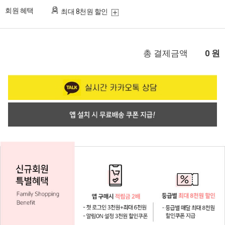
회원 혜택
최대 8천원 할인
총 결제금액
원
0