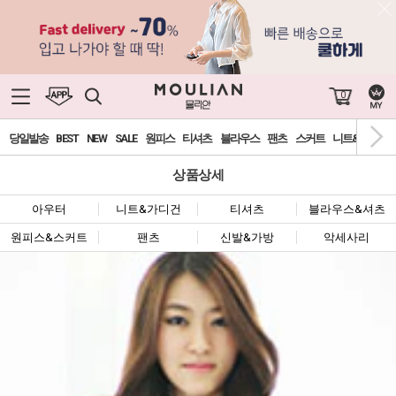
0
당일발송
BEST
NEW
SALE
원피스
티셔츠
블라우스
팬츠
스커트
니트&가디건
상품상세
아우터
니트&가디건
티셔츠
블라우스&셔츠
원피스&스커트
팬츠
신발&가방
악세사리