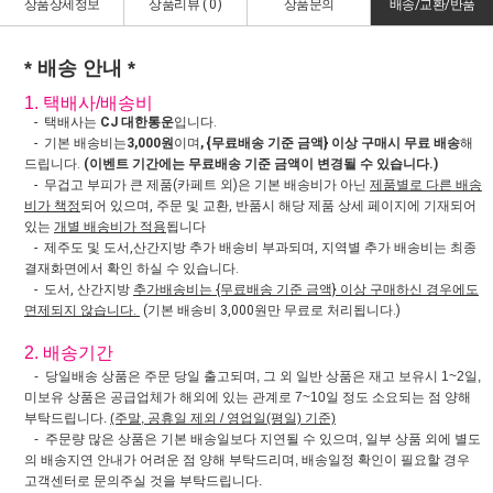
상품상세정보
상품리뷰 (
0
)
상품문의
배송/교환/반품
* 배송 안내 *
1. 택배사/배송비
- 택배사는
CJ 대한통운
입니다.
- 기본 배송비는
3,000원
이며
, {무료배송 기준 금액} 이상 구매시 무료 배송
해
드립니다.
(이벤트 기간에는 무료배송 기준 금액이 변경될 수 있습니다.)
- 무겁고 부피가 큰 제품(카페트 외)은 기본 배송비가 아닌
제품별로 다른 배송
비가 책정
되어 있으며, 주문 및 교환, 반품시 해당 제품 상세 페이지에 기재되어
있는
개별 배송비가 적용
됩니다
- 제주도 및 도서,산간지방 추가 배송비 부과되며, 지역별 추가 배송비는 최종
결재화면에서 확인 하실 수 있습니다.
- 도서, 산간지방
추가배송비는 {무료배송 기준 금액} 이상 구매하신 경우에도
면제되지 않습니다.
(기본 배송비 3,000원만 무료로 처리됩니다.)
2. 배송기간
- 당일배송 상품은 주문 당일 출고되며, 그 외 일반 상품은 재고 보유시 1~2일,
미보유 상품은 공급업체가 해외에 있는 관계로 7~10일 정도 소요되는 점 양해
부탁드립니다.
(주말, 공휴일 제외 / 영업일(평일) 기준)
- 주문량 많은 상품은 기본 배송일보다 지연될 수 있으며, 일부 상품 외에 별도
의 배송지연 안내가 어려운 점 양해 부탁드리며, 배송일정 확인이 필요할 경우
고객센터로 문의주실 것을 부탁드립니다.