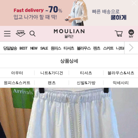
당일발송
BEST
NEW
SALE
원피스
티셔츠
블라우스
팬츠
스커트
니트&가디건
상품상세
아우터
니트&가디건
티셔츠
블라우스&셔츠
원피스&스커트
팬츠
신발&가방
악세사리