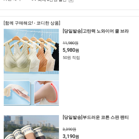
[함께 구매해요! - 코디한 상품]
[당일발송]고탄력 노와이어 쿨 브라
11,980원
5,980
원
50원 적립
[당일발송]부드러운 코튼 스판 팬티
3,390원
3,190
원