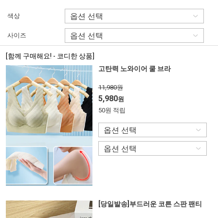
색상
사이즈
[함께 구매해요! - 코디한 상품]
고탄력 노와이어 쿨 브라
11,980원
5,980
원
50원 적립
[당일발송]부드러운 코튼 스판 팬티