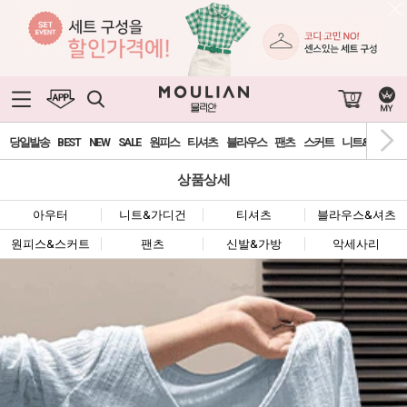
0
당일발송
BEST
NEW
SALE
원피스
티셔츠
블라우스
팬츠
스커트
니트&가디건
상품상세
아우터
니트&가디건
티셔츠
블라우스&셔츠
원피스&스커트
팬츠
신발&가방
악세사리