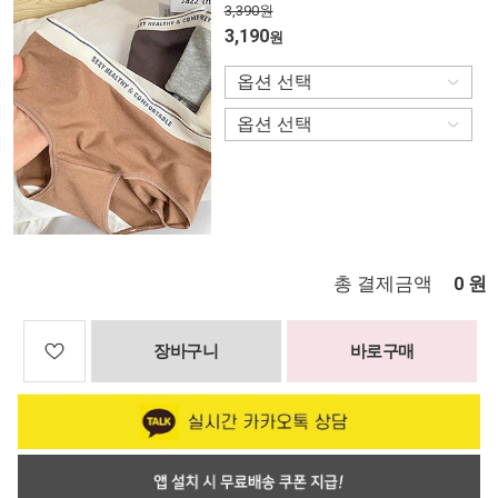
3,390원
3,190
원
총 결제금액
원
0
장바구니
바로구매