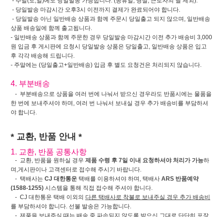
- 주말(토,일)에도 당일발송 가능합니다. (공휴일, 명절, 근로자의 날 제외).
- 당일발송 마감시간 오후3시 이전까지 결제가 완료되어야 합니다.
- 당일발송 아닌 일반배송 상품과 함께 주문시 당일출고 되지 않으며, 일반배송
상품 배송일에 함께 출고됩니다.
- 일반배송 상품과 함께 주문한 경우 당일발송 마감시간 이전 추가 배송비 3,000
원 입금 후 게시판에 요청시 당일발송 상품은 당일출고, 일반배송 상품은 입고
후 각각 배송해 드립니다.
- 주말에는 (당일출고+일반배송) 입금 후 별도 요청건은 처리되지 않습니다.
4. 부분배송
- 부분배송으로 상품을 여러 번에 나눠서 받으신 경우라도 반품시에는 물품을
한 번에 보내주셔야 하며, 여러 번 나눠서 보내실 경우 추가 배송비를 부담하셔
야 합니다.
* 교환, 반품 안내 *
1. 교환, 반품 공통사항
- 교환, 반품을 원하실 경우
제품 수령 후 7일 이내 요청하셔야 처리가 가능
하
며,게시판이나 고객센터로 접수해 주시기 바랍니다.
- 택배사는
CJ 대한통운
택배를 이용하셔야 하며, 택배사
ARS 반품예약
(1588-1255)
시스템을 통해 직접 접수해 주셔야 합니다.
- CJ 대한통운 택배 이외의
다른 택배사로 착불로 보내주실 경우 추가 배송비
를 부담하셔야 합니다. 선불 발송은 가능합니다.
- 제품을 보내주실 때는 배송 중 파손되지 않도록 받으신 그대로 단단히 포장