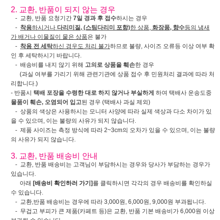
2. 교환, 반품이 되지 않는 경우
- 교환, 반품 요청기간
7일 경과 후 접수
하시는 경우
-
착용
하시거나
다리미질, (스팀다리미 포함)
한 상품,
화장품, 향수
등의 냄새
가 배거나 이물질이 뭍은 상품
은 불가
-
착용 전 세탁
하신 경우도 처리 불가
하므로 불량, 사이즈 오류등 이상 여부 확
인 후 세탁하시기 바랍니다.
- 배송비를 내지 않기 위해
고의로 상품을 훼손
한 경우
(과실 여부를 가리기 위해 관련기관에 상품 접수 후 민원처리 결과에 따라 처
리합니다.)
- 반품시
택배 포장을 수령한 대로 하지 않거나 부실하게
하여 택배사 운송도중
물품이 훼손, 오염되어 입고
된 경우 (택배사 과실 제외)
- 상품의 색상은 사용하시는 모니터 사양에 따라 실제 색상과 다소 차이가 있
을 수 있으며, 이는 불량의 사유가 되지 않습니다.
- 제품 사이즈는 측정 방식에 따라 2~3cm의 오차가 있을 수 있으며, 이는 불량
의 사유가 되지 않습니다.
3. 교환, 반품 배송비 안내
- 교환, 반품 배송비는 고객님이 부담하시는 경우와 당사가 부담하는 경우가
있습니다.
아래
[배송비 확인하러 가기]
를 클릭하시면 각각의 경우 배송비를 확인하실
수 있습니다.
- 교환,반품 배송비는 경우에 따라 3,000원, 6,000원, 9,000원 부과됩니다.
- 무겁고 부피가 큰 제품(카페트 등)은 교환, 반품 기본 배송비가 6,000원 이상