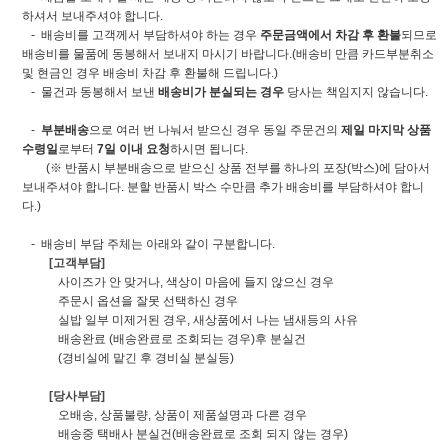
하셔서 보내주셔야 합니다.
- 배송비를 고객께서 부담하셔야 하는 경우
주문금액에서 차감 후 환불
되므로
배송비를 물품에 동봉해서 보내지 마시기 바랍니다.(배송비 만큼 카드부분취소
및 현금인 경우 배송비 차감 후 환불해 드립니다.)
- 물건과 동봉해서 보낸
배송비가 분실되는 경우
당사는 책임지지 않습니다.
-
부분배송
으로 여러 번 나눠서 받으신 경우 동일 주문건의
제일 마지막 상품
수령일
로부터
7일 이내 요청
하시면 됩니다.
(※ 반품시 부분배송으로 받으신 상품 전부를 하나의 포장(박스)에 담아서
보내주셔야 합니다. 분할 반품시 박스 수만큼 추가 배송비를 부담하셔야 합니
다.)
- 배송비 부담 주체는 아래와 같이 구분합니다.
[고객부담]
사이즈가 안 맞거나, 색상이 마음에 들지 않으신 경우
주문시 옵션을 잘못 선택하신 경우
실밥 일부 미제거된 경우, 새상품에서 나는 냄새등의 사유
배송완료 (배송완료로 조회되는 경우)후 분실건
(경비실에 맡긴 후 경비실 분실등)
[당사부담]
오배송, 상품불량, 상품이 제품설명과 다른 경우
배송중 택배사 분실건(배송완료로 조회 되지 않는 경우)