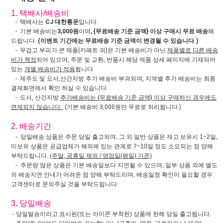
1. 택배사/배송비
- 택배사는
CJ 대한통운
입니다.
- 기본 배송비는
3,000원
이며
, {무료배송 기준 금액} 이상 구매시 무료 배송
해
드립니다.
(이벤트 기간에는 무료배송 기준 금액이 변경될 수 있습니다.)
- 무겁고 부피가 큰 제품(카페트 외)은 기본 배송비가 아닌
제품별로 다른 배송
비가 책정
되어 있으며, 주문 및 교환, 반품시 해당 제품 상세 페이지에 기재되어
있는
개별 배송비가 적용
됩니다
- 제주도 및 도서,산간지방 추가 배송비 부과되며, 지역별 추가 배송비는 최종
결재화면에서 확인 하실 수 있습니다.
- 도서, 산간지방
추가배송비는 {무료배송 기준 금액} 이상 구매하신 경우에도
면제되지 않습니다.
(기본 배송비 3,000원만 무료로 처리됩니다.)
2. 배송기간
- 당일배송 상품은 주문 당일 출고되며, 그 외 일반 상품은 재고 보유시 1~2일,
미보유 상품은 공급업체가 해외에 있는 관계로 7~10일 정도 소요되는 점 양해
부탁드립니다.
(주말, 공휴일 제외 / 영업일(평일) 기준)
- 주문량 많은 상품은 기본 배송일보다 지연될 수 있으며, 일부 상품 외에 별도
의 배송지연 안내가 어려운 점 양해 부탁드리며, 배송일정 확인이 필요할 경우
고객센터로 문의주실 것을 부탁드립니다.
3. 당일배송
- 당일발송이라고 표시된(또는 아이콘 부착된) 상품에 한해 당일 출고됩니다.