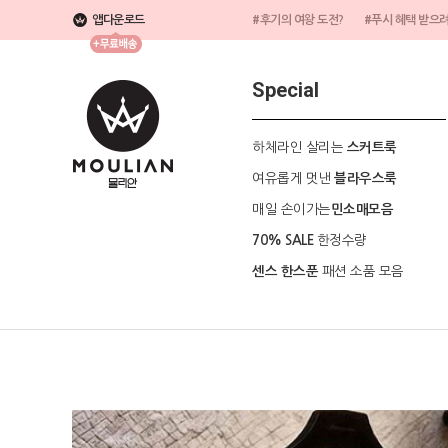
앱다운로드
#후기의 여왕 도전?
#푸시 혜택 받으
Special
하체라인 살리는
스커트룩
여유롭게 멋낸
블라우스룩
매일 손이가는
민소매모음
한정수량
70% SALE
패션 소품 모음
센스 한스푼