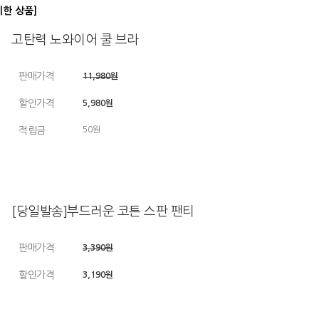
디한 상품]
고탄력 노와이어 쿨 브라
판매가격
11,980원
할인가격
5,980원
적립금
50원
[당일발송]부드러운 코튼 스판 팬티
판매가격
3,390원
할인가격
3,190원