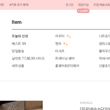
려면?
#카톡 추가 혜택!
로그인
회원가입
주문/배송조회
Item
아우터
니트&
오늘의 신상
베스트 99
팬츠
원피스
당일발송
티셔츠
블라우
날씬한 77,88,99 사이즈
트레이닝 웨어
악세사
세트상품
홈웨어&언더웨어
신발&
bl6562a
[무료배송&당일발