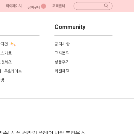
마이페이지
고객센터
장바구니
Community
가디건
공지사항
고객문의
&스커트
상품후기
스&셔츠
회원혜택
리
홈&라이프
|
가방
송] 심플 컷라인 플레어 반팔 블라우스