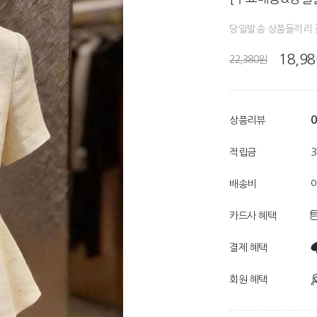
당일발송 상품들끼리 
18,9
22,380원
0
상품리뷰
적립금
배송비
카드사 혜택
결제 혜택
회원 혜택