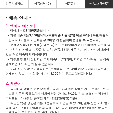
상품상세정보
상품리뷰 (
0
)
상품문의
배송/교환/반품
* 배송 안내 *
1. 택배사/배송비
- 택배사는
CJ 대한통운
입니다.
- 기본 배송비는
3,000원
이며
, {무료배송 기준 금액} 이상 구매시 무료 배송
해
드립니다.
(이벤트 기간에는 무료배송 기준 금액이 변경될 수 있습니다.)
- 무겁고 부피가 큰 제품(카페트 외)은 기본 배송비가 아닌
제품별로 다른 배송
비가 책정
되어 있으며, 주문 및 교환, 반품시 해당 제품 상세 페이지에 기재되어
있는
개별 배송비가 적용
됩니다
- 제주도 및 도서,산간지방 추가 배송비 부과되며, 지역별 추가 배송비는 최종
결재화면에서 확인 하실 수 있습니다.
- 도서, 산간지방
추가배송비는 {무료배송 기준 금액} 이상 구매하신 경우에도
면제되지 않습니다.
(기본 배송비 3,000원만 무료로 처리됩니다.)
2. 배송기간
- 당일배송 상품은 주문 당일 출고되며, 그 외 일반 상품은 재고 보유시 1~2일,
미보유 상품은 공급업체가 해외에 있는 관계로 7~10일 정도 소요되는 점 양해
부탁드립니다.
(주말, 공휴일 제외 / 영업일(평일) 기준)
- 주문량 많은 상품은 기본 배송일보다 지연될 수 있으며, 일부 상품 외에 별도
의 배송지연 안내가 어려운 점 양해 부탁드리며, 배송일정 확인이 필요할 경우
고객센터로 문의주실 것을 부탁드립니다.