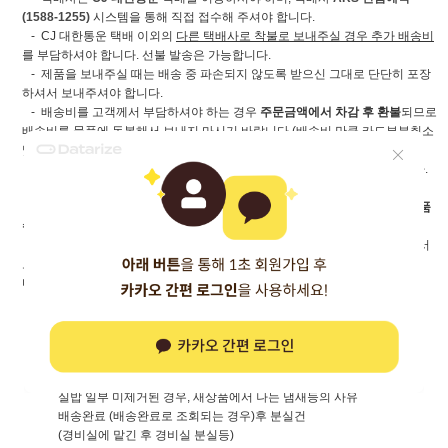
(1588-1255)
시스템을 통해 직접 접수해 주셔야 합니다.
- CJ 대한통운 택배 이외의
다른 택배사로 착불로 보내주실 경우 추가 배송비
를 부담하셔야 합니다. 선불 발송은 가능합니다.
- 제품을 보내주실 때는 배송 중 파손되지 않도록 받으신 그대로 단단히 포장
하셔서 보내주셔야 합니다.
- 배송비를 고객께서 부담하셔야 하는 경우
주문금액에서 차감 후 환불
되므로
배송비를 물품에 동봉해서 보내지 마시기 바랍니다.(배송비 만큼 카드부분취소
및 현금인 경우 배송비 차감 후 환불해 드립니다.)
- 물건과 동봉해서 보낸
배송비가 분실되는 경우
당사는 책임지지 않습니다.
-
부분배송
으로 여러 번 나눠서 받으신 경우 동일 주문건의
제일 마지막 상품
수령일
로부터
7일 이내 요청
하시면 됩니다.
(※ 반품시 부분배송으로 받으신 상품 전부를 하나의 포장(박스)에 담아서
보내주셔야 합니다. 분할 반품시 박스 수만큼 추가 배송비를 부담하셔야 합니
다.)
- 배송비 부담 주체는 아래와 같이 구분합니다.
[고객부담]
사이즈가 안 맞거나, 색상이 마음에 들지 않으신 경우
주문시 옵션을 잘못 선택하신 경우
실밥 일부 미제거된 경우, 새상품에서 나는 냄새등의 사유
배송완료 (배송완료로 조회되는 경우)후 분실건
(경비실에 맡긴 후 경비실 분실등)