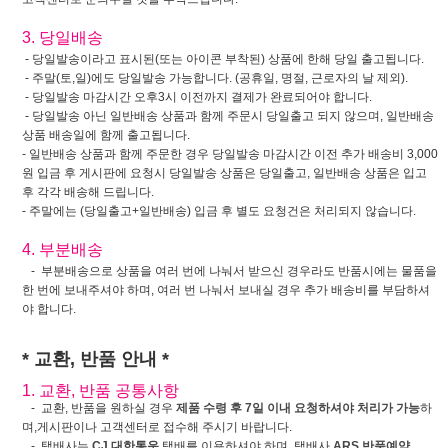
3. 당일배송
- 당일발송이라고 표시된(또는 아이콘 부착된) 상품에 한해 당일 출고됩니다.
- 주말(토,일)에도 당일발송 가능합니다. (공휴일, 명절, 근로자의 날 제외).
- 당일발송 마감시간 오후3시 이전까지 결제가 완료되어야 합니다.
- 당일발송 아닌 일반배송 상품과 함께 주문시 당일출고 되지 않으며, 일반배송
상품 배송일에 함께 출고됩니다.
- 일반배송 상품과 함께 주문한 경우 당일발송 마감시간 이전 추가 배송비 3,000
원 입금 후 게시판에 요청시 당일발송 상품은 당일출고, 일반배송 상품은 입고
후 각각 배송해 드립니다.
- 주말에는 (당일출고+일반배송) 입금 후 별도 요청건은 처리되지 않습니다.
4. 부분배송
- 부분배송으로 상품을 여러 번에 나눠서 받으신 경우라도 반품시에는 물품을
한 번에 보내주셔야 하며, 여러 번 나눠서 보내실 경우 추가 배송비를 부담하셔
야 합니다.
* 교환, 반품 안내 *
1. 교환, 반품 공통사항
- 교환, 반품을 원하실 경우
제품 수령 후 7일 이내 요청하셔야 처리가 가능
하
며,게시판이나 고객센터로 접수해 주시기 바랍니다.
- 택배사는
CJ 대한통운
택배를 이용하셔야 하며, 택배사
ARS 반품예약