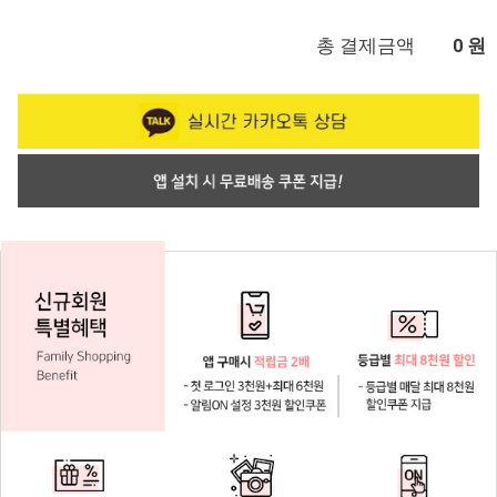
총 결제금액
원
0