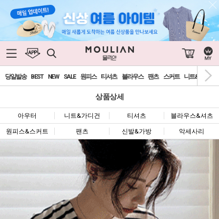
0
당일발송
BEST
NEW
SALE
원피스
티셔츠
블라우스
팬츠
스커트
니트&가디건
상품상세
아우터
니트&가디건
티셔츠
블라우스&셔츠
원피스&스커트
팬츠
신발&가방
악세사리