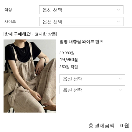
색상
사이즈
[함께 구매해요! - 코디한 상품]
멜빵 내츄럴 와이드 팬츠
39,980원
19,980
원
350원 적립
총 결제금액
원
0