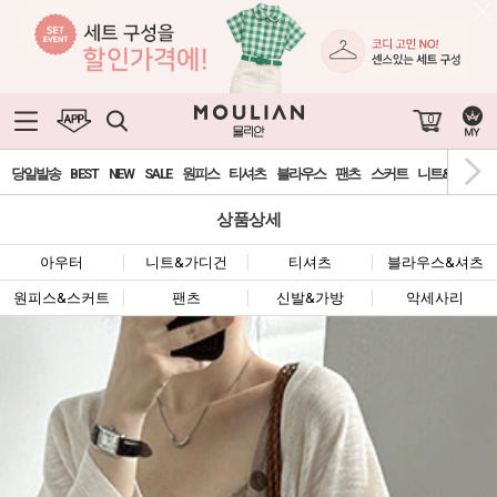
0
당일발송
BEST
NEW
SALE
원피스
티셔츠
블라우스
팬츠
스커트
니트&가디건
상품상세
아우터
니트&가디건
티셔츠
블라우스&셔츠
원피스&스커트
팬츠
신발&가방
악세사리