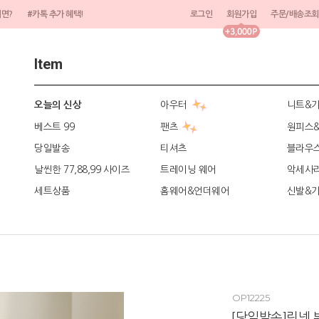
려면?
#카톡 추가 혜택!
로그인
회원가입
주문/배송조회
Item
아우터
니트&
오늘의 신상
베스트 99
팬츠
원피스
당일발송
티셔츠
블라우
날씬한 77,88,99 사이즈
트레이닝 웨어
악세사
세트상품
홈웨어&언더웨어
신발&
OP12225
[당일발송]린넨