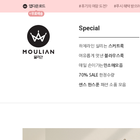
앱다운로드
#후기의 여왕 도전?
#푸시 혜택 받으
Special
하체라인 살리는
스커트룩
여유롭게 멋낸
블라우스룩
매일 손이가는
민소매모음
한정수량
70% SALE
패션 소품 모음
센스 한스푼