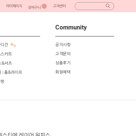
마이페이지
고객센터
장바구니
Community
가디건
공지사항
고객문의
&스커트
상품후기
스&셔츠
회원혜택
리
홈&라이프
|
가방
 뷔스티에 레이어 원피스