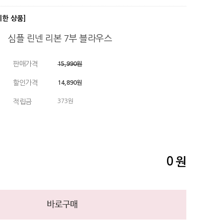
디한 상품]
심플 린넨 리본 7부 블라우스
판매가격
15,990원
할인가격
14,890원
적립금
373원
0
원