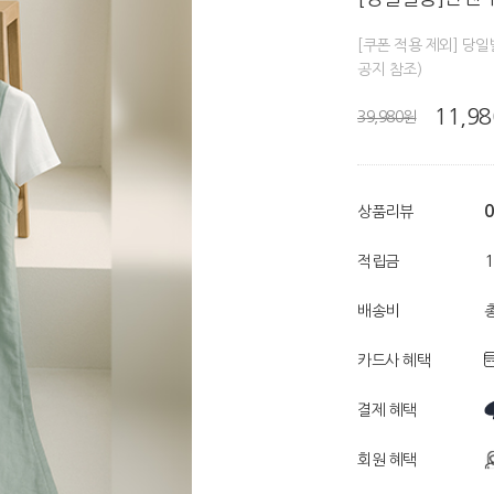
[쿠폰 적용 제외] 당
공지 참조)
11,9
39,980원
0
상품리뷰
적립금
배송비
총
카드사 혜택
결제 혜택
회원 혜택