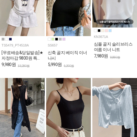
KN3671A
심플 골지 슬리브리스
TS5479_PT4518A
SS657
여름 이너 니트
[무료배송&당일발송]★
신축 골지 베이직 이너
7,980원
8,880원
자정마감 9800원 특가
나시
★캐주얼 베어 박시 티
9,980원
5,990원
33,280원
6,390원
셔츠+숏팬츠 2SET