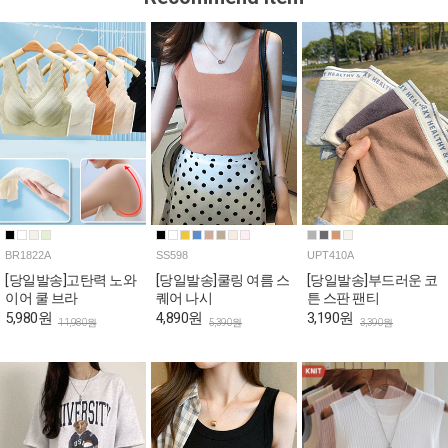
BR1822A
SS598
UPT410A
[당일발송]고탄력 노와
[당일발송]쿨링 여름 스
[당일발송]부드러운 코
이어 쿨 브라
퀘어 나시
튼 스판 팬티
5,980원
4,890원
3,190원
11,980원
5,390원
3,390원