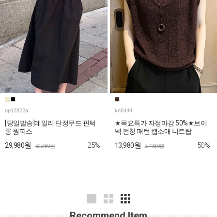
op12822a
kn5444
[당일발송]데일리 단정무드 핀턱
★목요특가 자정마감 50%★브이
롱 원피스
넥 펀칭 패턴 캡소매 니트탑
25%
50%
29,980원
13,980원
39,980원
27,980원
Recommend Item