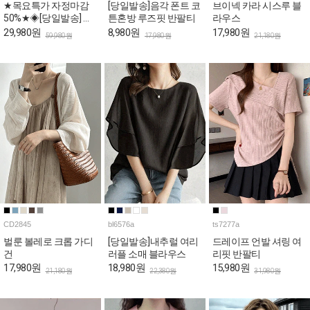
★목요특가 자정마감
[당일발송]음각 폰트 코
브이넥 카라 시스루 블
50%★◈[당일발송] 스
튼혼방 루즈핏 반팔티
라우스
퀘어넥 스카이 퍼프 롱
29,980원
8,980원
17,980원
59,980원
17,980원
21,180원
원피스
CD2845
bl6576a
ts7277a
벌룬 볼레로 크롭 가디
[당일발송]내추럴 여리
드레이프 언발 셔링 여
건
러플 소매 블라우스
리핏 반팔티
17,980원
18,980원
15,980원
21,180원
22,380원
31,980원