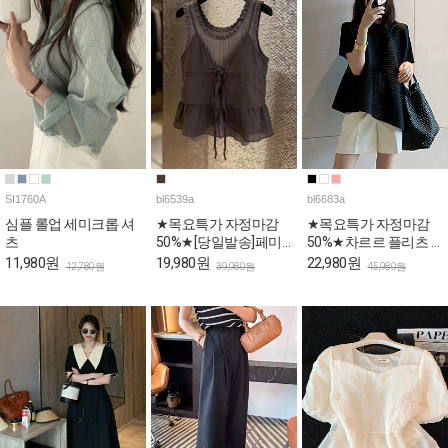
SI1760A
bl6539a
bl6683a
심플 롤업 세미크롭 셔
★목요특가 자정마감
★목요특가 자정마감
츠
50%★[당일발송]페미
50%★차르르 플리츠 A
닌 프릴 뷔스티에 민소
라인 언발 블라우스
11,980원
19,980원
22,980원
12,780원
39,980원
45,980원
매 블라우스