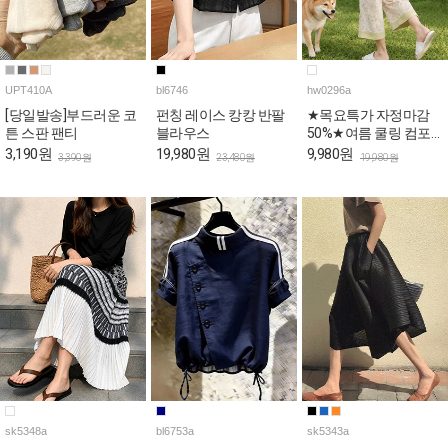
UPT410A
bl6746
hw0296a
[당일발송]부드러운 코
펀칭 레이스 캉캉 반팔
★목요특가 자정마감
튼 스판 팬티
블라우스
50%★여름 쿨링 컴포
트 브라패드 홈웨어 세
3,190원
19,980원
9,980원
3,390원
23,480원
19,980원
트
sk5348a
bl6753a
sk5343a