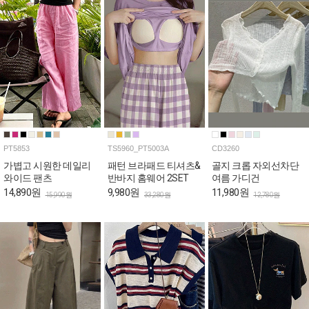
PT5853
TS5960_PT5003A
CD3260
가볍고 시원한 데일리
패턴 브라패드 티셔츠&
골지 크롭 자외선차단
와이드 팬츠
반바지 홈웨어 2SET
여름 가디건
14,890원
9,980원
11,980원
15,990원
33,280원
12,780원