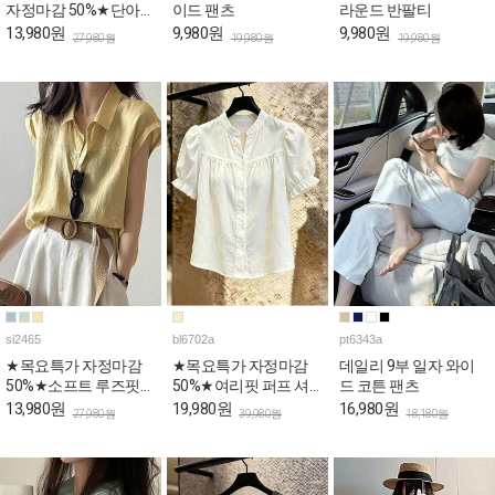
자정마감 50%★단아한
이드 팬츠
라운드 반팔티
퍼플 리본랩 퍼프 블라
13,980원
9,980원
9,980원
27,980원
19,980원
19,980원
우스
si2465
bl6702a
pt6343a
★목요특가 자정마감
★목요특가 자정마감
데일리 9부 일자 와이
50%★소프트 루즈핏
50%★여리핏 퍼프 셔
드 코튼 팬츠
롤업 캡소매 카라 셔츠
링 반소매 블라우스
13,980원
19,980원
16,980원
27,980원
39,980원
18,180원