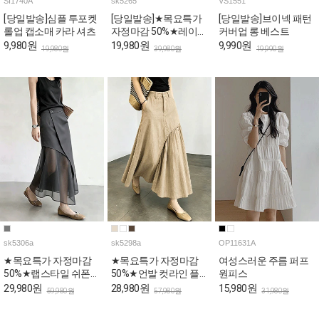
SI1740A
sk5265
VS1551
[당일발송]심플 투포켓
[당일발송]★목요특가
[당일발송]브이넥 패턴
롤업 캡소매 카라 셔츠
자정마감 50%★레이스
커버업 롱 베스트
사이드 슬릿 A라인 스
9,980원
19,980원
9,990원
19,980원
39,980원
19,990원
커트
sk5306a
sk5298a
OP11631A
★목요특가 자정마감
★목요특가 자정마감
여성스러운 주름 퍼프
50%★랩스타일 쉬폰
50%★언발 컷라인 플
원피스
시스루 롱 스커트
레어 A 스커트
29,980원
28,980원
15,980원
59,980원
57,980원
31,980원