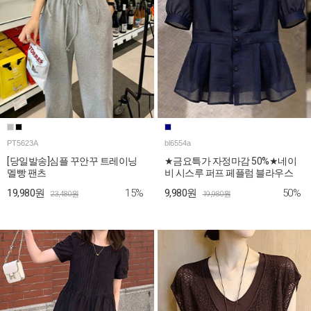
PT5623A
bl6554a
[당일발송]심플 꾸안꾸 트레이닝
★금요특가 자정마감 50%★네이
멜빵 팬츠
비 시스루 퍼프 페플럼 블라우스
15%
50%
19,980원
9,980원
23,480원
19,980원