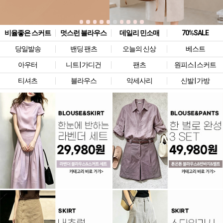
비율좋은 스커트
멋스런 블라우스
데일리 민소매
70%SALE
당일발송
밴딩 팬츠
오늘의 신상
베스트
아우터
니트 | 가디건
팬츠
원피스 | 스커트
티셔츠
블라우스
악세사리
신발 | 가방