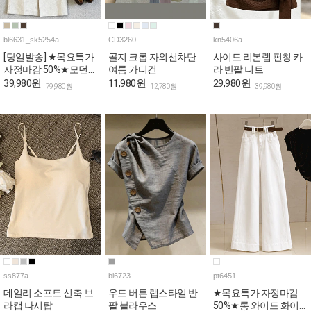
bl6631_sk5254a
CD3260
kn5406a
[당일발송] ★목요특가
골지 크롭 자외선차단
사이드 리본랩 펀칭 카
자정마감 50%★모던
여름 가디건
라 반팔 니트
오피스룩 블라우스&H
39,980원
11,980원
29,980원
79,980원
12,780원
39,980원
스커트 4SET [스카프&
벨트포함]
ss877a
bl6723
pt6451
데일리 소프트 신축 브
우드 버튼 랩스타일 반
★목요특가 자정마감
라캡 나시탑
팔 블라우스
50%★롱 와이드 화이