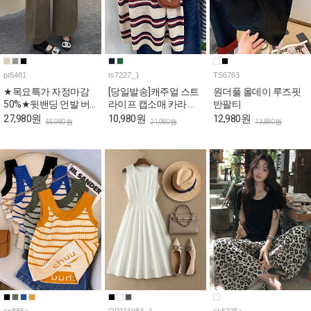
pt6481
ts7227_1
TS6763
★목요특가 자정마감
[당일발송]캐주얼 스트
원더풀 올데이 루즈핏
50%★뒷밴딩 언발 버
라이프 캡소매 카라 티
반팔티
튼 와이드 코튼 팬츠
셔츠
27,980원
10,980원
12,980원
55,980원
21,980원
13,880원