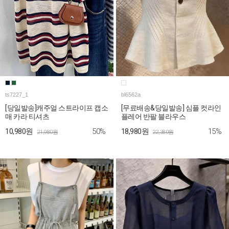
ts7227_1
bl6562a
[당일발송]캐주얼 스트라이프 캡소
[무료배송&당일발송] 심플 컷라인
매 카라 티셔츠
플레어 반팔 블라우스
50%
15%
10,980원
18,980원
21,980원
22,380원