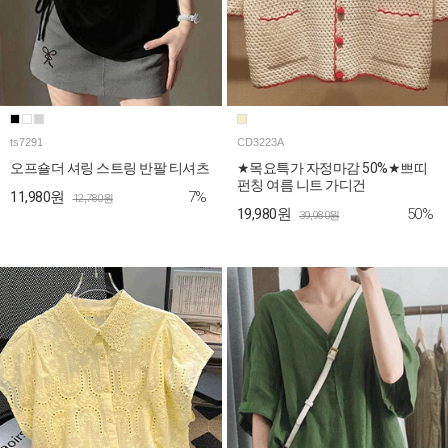
ts7291
CD3223A
오프숄더 셔링 스트링 반팔 티셔츠
★목요특가 자정마감 50%★쁘띠
펀칭 여름 니트 가디건
7%
11,980원
12,780원
50%
19,980원
39,980원