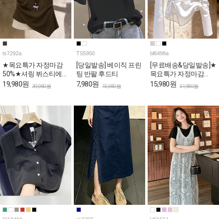
ts7292a
TS5950
bl6498a
★목요특가 자정마감
[당일발송] 베이직 프린
[무료배송&당일발송]★
50%★셔링 뷔스티에
팅 반팔 후드티
목요특가 자정마감
슬림핏 레이어드 반팔
50%★여리핏 시스루
19,980원
7,980원
15,980원
39,980원
15,980원
31,980원
티
브이넥 랩 블라우스