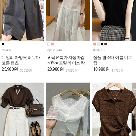
pt6437
op12874a
KN4691
데일리 아방핏 버뮤다
★목요특가 자정마감
심플 캡소매 여름 니트
코튼 팬츠
50%★프릴 레이스 캉
탑
캉 로맨틱 민소매 원피
25,980원
28,980원
10,980원
30,580원
57,980원
11,780원
스