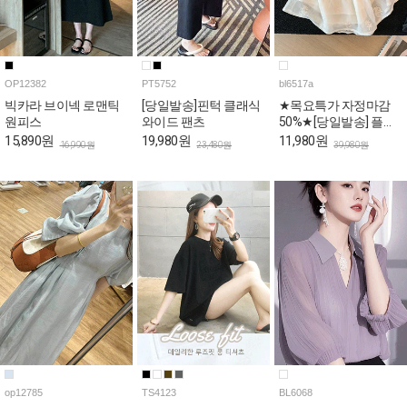
OP12382
PT5752
bl6517a
빅카라 브이넥 로맨틱
[당일발송]핀턱 클래식
★목요특가 자정마감
원피스
와이드 팬츠
50%★[당일발송] 플라
워 자수 스퀘어 퍼프 페
15,890원
19,980원
11,980원
16,990원
23,480원
39,980원
플럼 블라우스
op12785
TS4123
BL6068