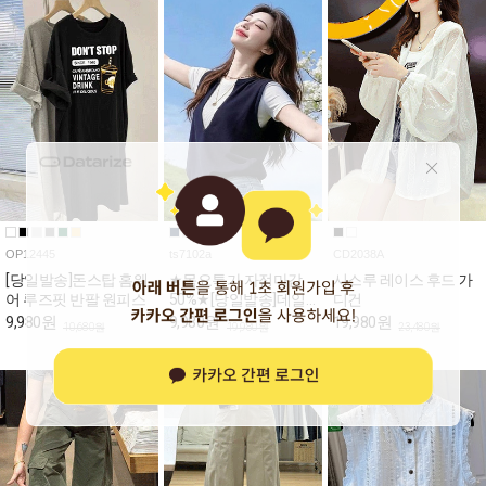
OP12445
ts7102a
CD2038A
[당일발송]돈스탑 홈웨
★목요특가 자정마감
시스루 레이스 후드 가
어 루즈핏 반팔 원피스
50%★[당일발송]데일
디건
리 베스트 레이어드 반
9,980원
9,980원
19,980원
10,680원
19,980원
23,480원
팔티