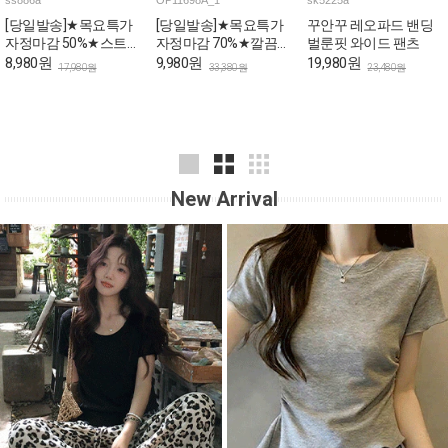
ss886a
OP11698A_1
sk5225a
[당일발송]★목요특가
[당일발송]★목요특가
꾸안꾸 레오파드 밴딩
자정마감 50%★스트라
자정마감 70%★깔끔한
벌룬핏 와이드 팬츠
이프 쫀쫀 골지 나시
핀턱라인 민소매 롱 원
8,980원
9,980원
19,980원
17,980원
33,380원
23,480원
피스
New Arrival