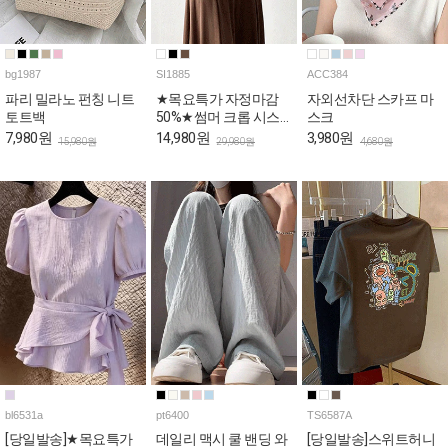
bg1987
SI1885
ACC384
파리 밀라노 펀칭 니트
★목요특가 자정마감
자외선차단 스카프 마
토트백
50%★썸머 크롭 시스
스크
루 셔츠
7,980원
14,980원
3,980원
15,980원
29,980원
4,680원
bl6531a
pt6400
TS6587A
[당일발송]★목요특가
데일리 맥시 쿨 밴딩 와
[당일발송]스위트허니