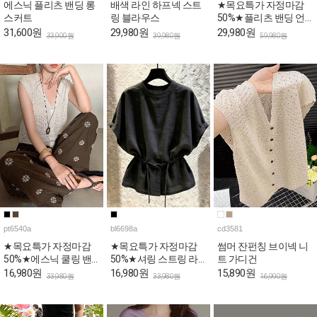
에스닉 플리츠 밴딩 롱
배색 라인 하프넥 스트
★목요특가 자정마감
스커트
링 블라우스
50%★플리츠 밴딩 언
발 미디 팬츠
31,600원
29,980원
29,980원
33,900원
39,980원
59,980원
pt6540a
bl6698a
cd3581
★목요특가 자정마감
★목요특가 자정마감
썸머 잔펀칭 브이넥 니
50%★에스닉 쿨링 밴
50%★셔링 스트링 라
트 가디건
딩 와이드 팬츠
운드 여름 블라우스
16,980원
16,980원
15,890원
33,980원
33,980원
16,990원