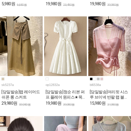
트 코튼 팬츠
5,980원
19,980원
19,980원
6,680원
23,480원
39,980원
sk5237a
op12832a
bl6538a
[당일발송]랩 레이어드
[당일발송]청순 리본 퍼
[당일발송]여리핏 시스
쉬폰 롱 스커트
프 플레어 원피스★목
루 브이넥 반팔 랩 블라
요특가 자정마감
우스
29,980원
19,980원
15,980원
59,980원
39,980원
31,980원
50%★