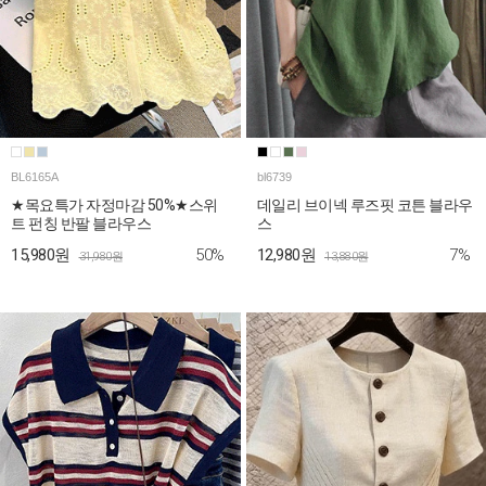
BL6165A
bl6739
★목요특가 자정마감 50%★스위
데일리 브이넥 루즈핏 코튼 블라우
트 펀칭 반팔 블라우스
스
50%
7%
15,980원
12,980원
31,980원
13,880원