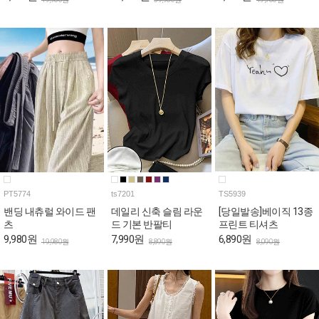
PT5774
ts7201
TS5939
밴딩 내츄럴 와이드 팬
데일리 신축 슬림 라운
[당일발송]베이직 13종
츠
드 기본 반팔티
프린트 티셔츠
9,980원
7,990원
6,890원
19,980원
8,890원
8,090원