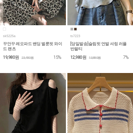
sk5225a
ts7223
꾸안꾸 레오파드 밴딩 벌룬핏 와이
[당일발송]슬림핏 언발 셔링 러플
드 팬츠
반팔티
15%
7%
19,980원
12,980원
23,480원
13,880원