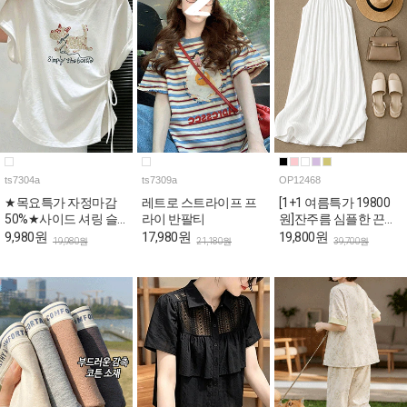
ts7304a
ts7309a
OP12468
★목요특가 자정마감
레트로 스트라이프 프
[1+1 여름특가 19800
50%★사이드 셔링 슬
라이 반팔티
원]잔주름 심플한 끈나
림핏 반팔 티셔츠
시 롱 원피스
9,980원
17,980원
19,800원
19,980원
21,180원
39,700원