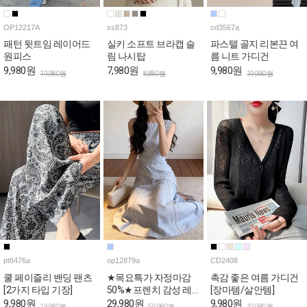
OP12217A
ss873
cd3567a
패턴 뒷트임 레이어드
실키 소프트 브라캡 슬
파스텔 골지 리본끈 여
원피스
림 나시탑
름 니트 가디건
9,980원
7,980원
9,980원
19,980원
8,880원
19,980원
pt6476a
op12879a
CD2408
쿨 페이즐리 밴딩 팬츠
★목요특가 자정마감
촉감 좋은 여름 가디건
[2가지 타입 기장]
50%★프렌치 감성 레
[장마템/살안템]
이스 민소매 원피스
9,980원
29,980원
9,980원
19,980원
59,980원
19,980원