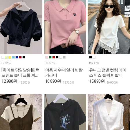
SI2252
TS6765
ts7178
[화이트 당일발송]핀턱
야옹 자수 데일리 반팔
유니크 언발 컷팅 레이
포인트 숄더 크롭 셔츠
카라티
스 믹스 슬림 반팔티
[상황에따라 변신!셔츠
12,980원
10,890원
15,890원
13,880원
12,790원
16,990원
+재킷=셔켓]