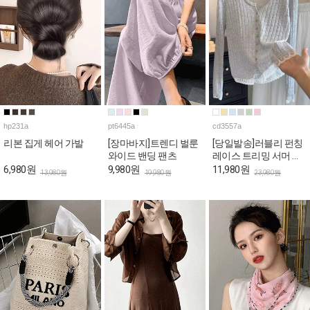
hp231a
pt6445a
cd3557a
리본 집게 헤어 가발
[장마바지]트렌디 벌룬
[당일발송]러블리 펀칭
와이드 밴딩 팬츠
레이스 트리밍 서머 가
디건
6,980원
9,980원
11,980원
13,980원
19,980원
23,980원