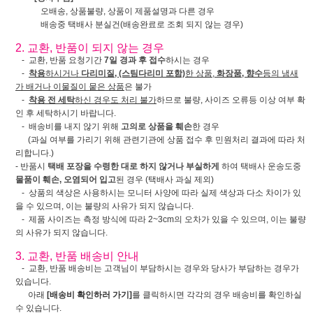
오배송, 상품불량, 상품이 제품설명과 다른 경우
배송중 택배사 분실건(배송완료로 조회 되지 않는 경우)
2. 교환, 반품이 되지 않는 경우
- 교환, 반품 요청기간
7일 경과 후 접수
하시는 경우
-
착용
하시거나
다리미질, (스팀다리미 포함)
한 상품,
화장품, 향수
등의 냄새
가 배거나 이물질이 뭍은 상품
은 불가
-
착용 전 세탁
하신 경우도 처리 불가
하므로 불량, 사이즈 오류등 이상 여부 확
인 후 세탁하시기 바랍니다.
- 배송비를 내지 않기 위해
고의로 상품을 훼손
한 경우
(과실 여부를 가리기 위해 관련기관에 상품 접수 후 민원처리 결과에 따라 처
리합니다.)
- 반품시
택배 포장을 수령한 대로 하지 않거나 부실하게
하여 택배사 운송도중
물품이 훼손, 오염되어 입고
된 경우 (택배사 과실 제외)
- 상품의 색상은 사용하시는 모니터 사양에 따라 실제 색상과 다소 차이가 있
을 수 있으며, 이는 불량의 사유가 되지 않습니다.
- 제품 사이즈는 측정 방식에 따라 2~3cm의 오차가 있을 수 있으며, 이는 불량
의 사유가 되지 않습니다.
3. 교환, 반품 배송비 안내
- 교환, 반품 배송비는 고객님이 부담하시는 경우와 당사가 부담하는 경우가
있습니다.
아래
[배송비 확인하러 가기]
를 클릭하시면 각각의 경우 배송비를 확인하실
수 있습니다.