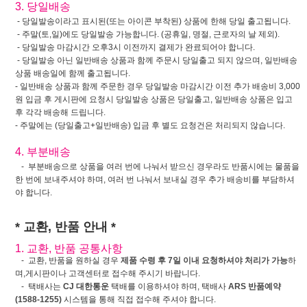
3. 당일배송
- 당일발송이라고 표시된(또는 아이콘 부착된) 상품에 한해 당일 출고됩니다.
- 주말(토,일)에도 당일발송 가능합니다. (공휴일, 명절, 근로자의 날 제외).
- 당일발송 마감시간 오후3시 이전까지 결제가 완료되어야 합니다.
- 당일발송 아닌 일반배송 상품과 함께 주문시 당일출고 되지 않으며, 일반배송
상품 배송일에 함께 출고됩니다.
- 일반배송 상품과 함께 주문한 경우 당일발송 마감시간 이전 추가 배송비 3,000
원 입금 후 게시판에 요청시 당일발송 상품은 당일출고, 일반배송 상품은 입고
후 각각 배송해 드립니다.
- 주말에는 (당일출고+일반배송) 입금 후 별도 요청건은 처리되지 않습니다.
4. 부분배송
- 부분배송으로 상품을 여러 번에 나눠서 받으신 경우라도 반품시에는 물품을
한 번에 보내주셔야 하며, 여러 번 나눠서 보내실 경우 추가 배송비를 부담하셔
야 합니다.
* 교환, 반품 안내 *
1. 교환, 반품 공통사항
- 교환, 반품을 원하실 경우
제품 수령 후 7일 이내 요청하셔야 처리가 가능
하
며,게시판이나 고객센터로 접수해 주시기 바랍니다.
- 택배사는
CJ 대한통운
택배를 이용하셔야 하며, 택배사
ARS 반품예약
(1588-1255)
시스템을 통해 직접 접수해 주셔야 합니다.