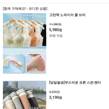
[함께 구매해요! - 코디한 상품]
고탄력 노와이어 쿨 브라
11,980원
5,980
원
50원 적립
[당일발송]부드러운 코튼 스판 팬티
3,390원
3,190
원