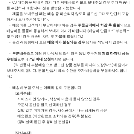
- CJ 대한통운 택배 이외의
다른 택배사로 착불로 보내주실 경우 추가 배송비
를 부담하셔야 합니다. 선불 발송은 가능합니다.
- 제품을 보내주실 때는 배송 중 파손되지 않도록 받으신 그대로 단단히 포장
하셔서 보내주셔야 합니다.
- 배송비를 고객께서 부담하셔야 하는 경우
주문금액에서 차감 후 환불
되므로
배송비를 물품에 동봉해서 보내지 마시기 바랍니다.(배송비 만큼 카드부분취소
및 현금인 경우 배송비 차감 후 환불해 드립니다.)
- 물건과 동봉해서 보낸
배송비가 분실되는 경우
당사는 책임지지 않습니다.
-
부분배송
으로 여러 번 나눠서 받으신 경우 동일 주문건의
제일 마지막 상품
수령일
로부터
7일 이내 요청
하시면 됩니다.
(※ 반품시 부분배송으로 받으신 상품 전부를 하나의 포장(박스)에 담아서
보내주셔야 합니다. 분할 반품시 박스 수만큼 추가 배송비를 부담하셔야 합니
다.)
- 배송비 부담 주체는 아래와 같이 구분합니다.
[고객부담]
사이즈가 안 맞거나, 색상이 마음에 들지 않으신 경우
주문시 옵션을 잘못 선택하신 경우
실밥 일부 미제거된 경우, 새상품에서 나는 냄새등의 사유
배송완료 (배송완료로 조회되는 경우)후 분실건
(경비실에 맡긴 후 경비실 분실등)
[당사부담]