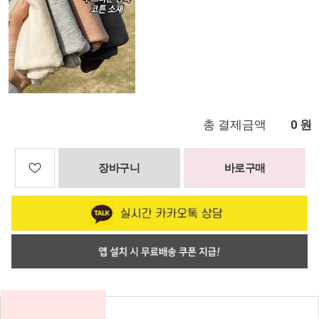
총 결제금액
원
0
장바구니
바로구매