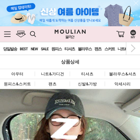
당일발송
BEST
NEW
SALE
원피스
티셔츠
블라우스
팬츠
스커트
니트&가디건
상품상세
아우터
니트&가디건
티셔츠
블라우스&셔츠
원피스&스커트
팬츠
신발&가방
악세사리