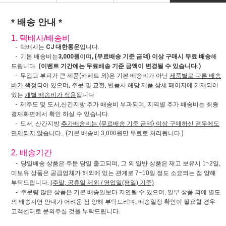
* 배송 안내 *
1. 택배사/배송비
- 택배사는
CJ 대한통운
입니다.
- 기본 배송비는
3,000원
이며
, {무료배송 기준 금액} 이상 구매시 무료 배송
해
드립니다.
(이벤트 기간에는 무료배송 기준 금액이 변경될 수 있습니다.)
- 무겁고 부피가 큰 제품(카페트 외)은 기본 배송비가 아닌
제품별로 다른 배송
비가 책정
되어 있으며, 주문 및 교환, 반품시 해당 제품 상세 페이지에 기재되어
있는
개별 배송비가 적용
됩니다
- 제주도 및 도서,산간지방 추가 배송비 부과되며, 지역별 추가 배송비는 최종
결재화면에서 확인 하실 수 있습니다.
- 도서, 산간지방
추가배송비는 {무료배송 기준 금액} 이상 구매하신 경우에도
면제되지 않습니다.
(기본 배송비 3,000원만 무료로 처리됩니다.)
2. 배송기간
- 당일배송 상품은 주문 당일 출고되며, 그 외 일반 상품은 재고 보유시 1~2일,
미보유 상품은 공급업체가 해외에 있는 관계로 7~10일 정도 소요되는 점 양해
부탁드립니다.
(주말, 공휴일 제외 / 영업일(평일) 기준)
- 주문량 많은 상품은 기본 배송일보다 지연될 수 있으며, 일부 상품 외에 별도
의 배송지연 안내가 어려운 점 양해 부탁드리며, 배송일정 확인이 필요할 경우
고객센터로 문의주실 것을 부탁드립니다.