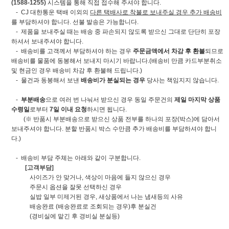
(1588-1255)
시스템을 통해 직접 접수해 주셔야 합니다.
- CJ 대한통운 택배 이외의
다른 택배사로 착불로 보내주실 경우 추가 배송비
를 부담하셔야 합니다. 선불 발송은 가능합니다.
- 제품을 보내주실 때는 배송 중 파손되지 않도록 받으신 그대로 단단히 포장
하셔서 보내주셔야 합니다.
- 배송비를 고객께서 부담하셔야 하는 경우
주문금액에서 차감 후 환불
되므로
배송비를 물품에 동봉해서 보내지 마시기 바랍니다.(배송비 만큼 카드부분취소
및 현금인 경우 배송비 차감 후 환불해 드립니다.)
- 물건과 동봉해서 보낸
배송비가 분실되는 경우
당사는 책임지지 않습니다.
-
부분배송
으로 여러 번 나눠서 받으신 경우 동일 주문건의
제일 마지막 상품
수령일
로부터
7일 이내 요청
하시면 됩니다.
(※ 반품시 부분배송으로 받으신 상품 전부를 하나의 포장(박스)에 담아서
보내주셔야 합니다. 분할 반품시 박스 수만큼 추가 배송비를 부담하셔야 합니
다.)
- 배송비 부담 주체는 아래와 같이 구분합니다.
[고객부담]
사이즈가 안 맞거나, 색상이 마음에 들지 않으신 경우
주문시 옵션을 잘못 선택하신 경우
실밥 일부 미제거된 경우, 새상품에서 나는 냄새등의 사유
배송완료 (배송완료로 조회되는 경우)후 분실건
(경비실에 맡긴 후 경비실 분실등)