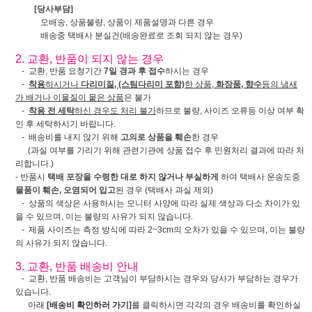
[당사부담]
오배송, 상품불량, 상품이 제품설명과 다른 경우
배송중 택배사 분실건(배송완료로 조회 되지 않는 경우)
2. 교환, 반품이 되지 않는 경우
- 교환, 반품 요청기간
7일 경과 후 접수
하시는 경우
-
착용
하시거나
다리미질, (스팀다리미 포함)
한 상품,
화장품, 향수
등의 냄새
가 배거나 이물질이 뭍은 상품
은 불가
-
착용 전 세탁
하신 경우도 처리 불가
하므로 불량, 사이즈 오류등 이상 여부 확
인 후 세탁하시기 바랍니다.
- 배송비를 내지 않기 위해
고의로 상품을 훼손
한 경우
(과실 여부를 가리기 위해 관련기관에 상품 접수 후 민원처리 결과에 따라 처
리합니다.)
- 반품시
택배 포장을 수령한 대로 하지 않거나 부실하게
하여 택배사 운송도중
물품이 훼손, 오염되어 입고
된 경우 (택배사 과실 제외)
- 상품의 색상은 사용하시는 모니터 사양에 따라 실제 색상과 다소 차이가 있
을 수 있으며, 이는 불량의 사유가 되지 않습니다.
- 제품 사이즈는 측정 방식에 따라 2~3cm의 오차가 있을 수 있으며, 이는 불량
의 사유가 되지 않습니다.
3. 교환, 반품 배송비 안내
- 교환, 반품 배송비는 고객님이 부담하시는 경우와 당사가 부담하는 경우가
있습니다.
아래
[배송비 확인하러 가기]
를 클릭하시면 각각의 경우 배송비를 확인하실