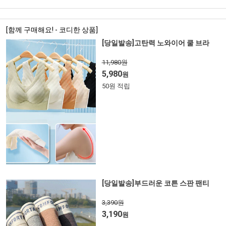
[함께 구매해요! - 코디한 상품]
[당일발송]고탄력 노와이어 쿨 브라
11,980원
5,980
원
50원 적립
[당일발송]부드러운 코튼 스판 팬티
3,390원
3,190
원