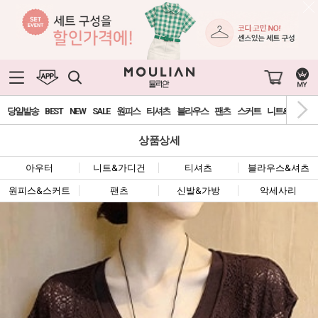
당일발송
BEST
NEW
SALE
원피스
티셔츠
블라우스
팬츠
스커트
니트&가디건
상품상세
아우터
니트&가디건
티셔츠
블라우스&셔츠
원피스&스커트
팬츠
신발&가방
악세사리