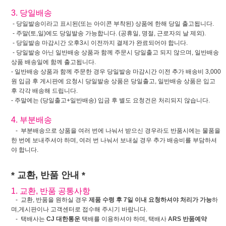
3. 당일배송
- 당일발송이라고 표시된(또는 아이콘 부착된) 상품에 한해 당일 출고됩니다.
- 주말(토,일)에도 당일발송 가능합니다. (공휴일, 명절, 근로자의 날 제외).
- 당일발송 마감시간 오후3시 이전까지 결제가 완료되어야 합니다.
- 당일발송 아닌 일반배송 상품과 함께 주문시 당일출고 되지 않으며, 일반배송
상품 배송일에 함께 출고됩니다.
- 일반배송 상품과 함께 주문한 경우 당일발송 마감시간 이전 추가 배송비 3,000
원 입금 후 게시판에 요청시 당일발송 상품은 당일출고, 일반배송 상품은 입고
후 각각 배송해 드립니다.
- 주말에는 (당일출고+일반배송) 입금 후 별도 요청건은 처리되지 않습니다.
4. 부분배송
- 부분배송으로 상품을 여러 번에 나눠서 받으신 경우라도 반품시에는 물품을
한 번에 보내주셔야 하며, 여러 번 나눠서 보내실 경우 추가 배송비를 부담하셔
야 합니다.
* 교환, 반품 안내 *
1. 교환, 반품 공통사항
- 교환, 반품을 원하실 경우
제품 수령 후 7일 이내 요청하셔야 처리가 가능
하
며,게시판이나 고객센터로 접수해 주시기 바랍니다.
- 택배사는
CJ 대한통운
택배를 이용하셔야 하며, 택배사
ARS 반품예약