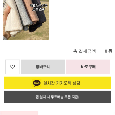
총 결제금액
원
0
장바구니
바로구매