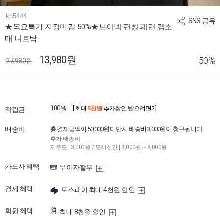
kn5444
SNS 공유
★목요특가 자정마감 50%★브이넥 펀칭 패턴 캡소
매 니트탑
13,980원
%
50
27,980원
100원
[ 최대
5천원
추가할인 받으려면? ]
적립금
배송비
총 결제금액이 50,000원 미만시 배송비 3,000원이 청구됩니다.
추가 배송비
제주도 | 3,000원 / 도서산간 | 3,000원 ~ 8,000원
카드사 혜택
무이자할부
결제 혜택
토스페이 최대 4천원 할인
회원 혜택
최대 8천원 할인