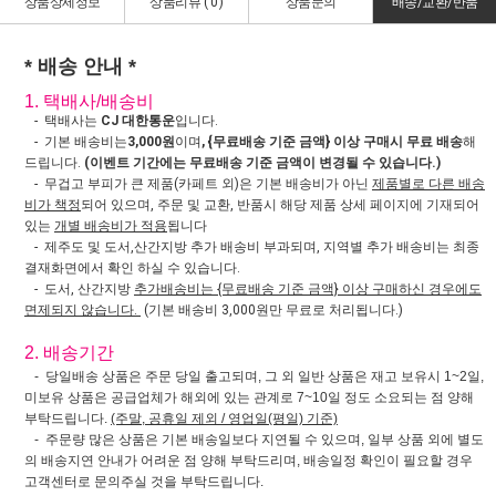
상품상세정보
상품리뷰 (
0
)
상품문의
배송/교환/반품
* 배송 안내 *
1. 택배사/배송비
- 택배사는
CJ 대한통운
입니다.
- 기본 배송비는
3,000원
이며
, {무료배송 기준 금액} 이상 구매시 무료 배송
해
드립니다.
(이벤트 기간에는 무료배송 기준 금액이 변경될 수 있습니다.)
- 무겁고 부피가 큰 제품(카페트 외)은 기본 배송비가 아닌
제품별로 다른 배송
비가 책정
되어 있으며, 주문 및 교환, 반품시 해당 제품 상세 페이지에 기재되어
있는
개별 배송비가 적용
됩니다
- 제주도 및 도서,산간지방 추가 배송비 부과되며, 지역별 추가 배송비는 최종
결재화면에서 확인 하실 수 있습니다.
- 도서, 산간지방
추가배송비는 {무료배송 기준 금액} 이상 구매하신 경우에도
면제되지 않습니다.
(기본 배송비 3,000원만 무료로 처리됩니다.)
2. 배송기간
- 당일배송 상품은 주문 당일 출고되며, 그 외 일반 상품은 재고 보유시 1~2일,
미보유 상품은 공급업체가 해외에 있는 관계로 7~10일 정도 소요되는 점 양해
부탁드립니다.
(주말, 공휴일 제외 / 영업일(평일) 기준)
- 주문량 많은 상품은 기본 배송일보다 지연될 수 있으며, 일부 상품 외에 별도
의 배송지연 안내가 어려운 점 양해 부탁드리며, 배송일정 확인이 필요할 경우
고객센터로 문의주실 것을 부탁드립니다.