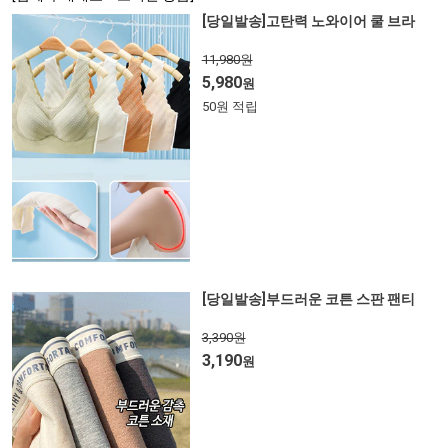
[당일발송]고탄력 노와이어 쿨 브라
11,980원
5,980
원
50원 적립
[당일발송]부드러운 코튼 스판 팬티
3,390원
3,190
원