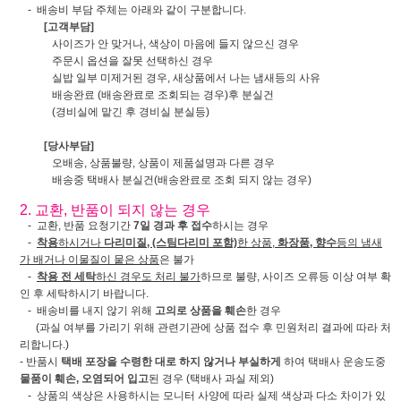
- 배송비 부담 주체는 아래와 같이 구분합니다.
[고객부담]
사이즈가 안 맞거나, 색상이 마음에 들지 않으신 경우
주문시 옵션을 잘못 선택하신 경우
실밥 일부 미제거된 경우, 새상품에서 나는 냄새등의 사유
배송완료 (배송완료로 조회되는 경우)후 분실건
(경비실에 맡긴 후 경비실 분실등)
[당사부담]
오배송, 상품불량, 상품이 제품설명과 다른 경우
배송중 택배사 분실건(배송완료로 조회 되지 않는 경우)
2. 교환, 반품이 되지 않는 경우
- 교환, 반품 요청기간
7일 경과 후 접수
하시는 경우
-
착용
하시거나
다리미질, (스팀다리미 포함)
한 상품,
화장품, 향수
등의 냄새
가 배거나 이물질이 뭍은 상품
은 불가
-
착용 전 세탁
하신 경우도 처리 불가
하므로 불량, 사이즈 오류등 이상 여부 확
인 후 세탁하시기 바랍니다.
- 배송비를 내지 않기 위해
고의로 상품을 훼손
한 경우
(과실 여부를 가리기 위해 관련기관에 상품 접수 후 민원처리 결과에 따라 처
리합니다.)
- 반품시
택배 포장을 수령한 대로 하지 않거나 부실하게
하여 택배사 운송도중
물품이 훼손, 오염되어 입고
된 경우 (택배사 과실 제외)
- 상품의 색상은 사용하시는 모니터 사양에 따라 실제 색상과 다소 차이가 있