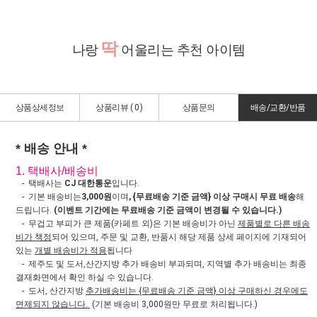
"
딱
나랑
어울리는 추천 아이템
상품상세정보
상품리뷰 (
0
)
상품문의
배송/교환/반품
* 배송 안내 *
1. 택배사/배송비
- 택배사는
CJ 대한통운
입니다.
- 기본 배송비는
3,000원
이며
, {무료배송 기준 금액} 이상 구매시 무료 배송
해
드립니다.
(이벤트 기간에는 무료배송 기준 금액이 변경될 수 있습니다.)
- 무겁고 부피가 큰 제품(카페트 외)은 기본 배송비가 아닌
제품별로 다른 배송
비가 책정
되어 있으며, 주문 및 교환, 반품시 해당 제품 상세 페이지에 기재되어
있는
개별 배송비가 적용
됩니다
- 제주도 및 도서,산간지방 추가 배송비 부과되며, 지역별 추가 배송비는 최종
결재화면에서 확인 하실 수 있습니다.
- 도서, 산간지방
추가배송비는 {무료배송 기준 금액} 이상 구매하신 경우에도
면제되지 않습니다.
(기본 배송비 3,000원만 무료로 처리됩니다.)