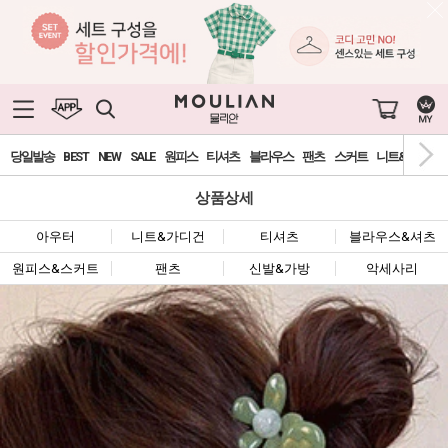
당일발송
BEST
NEW
SALE
원피스
티셔츠
블라우스
팬츠
스커트
니트&가디건
상품상세
아우터
니트&가디건
티셔츠
블라우스&셔츠
원피스&스커트
팬츠
신발&가방
악세사리