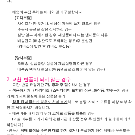
다.)
- 배송비 부담 주체는 아래와 같이 구분합니다.
[고객부담]
사이즈가 안 맞거나, 색상이 마음에 들지 않으신 경우
주문시 옵션을 잘못 선택하신 경우
실밥 일부 미제거된 경우, 새상품에서 나는 냄새등의 사유
배송완료 (배송완료로 조회되는 경우)후 분실건
(경비실에 맡긴 후 경비실 분실등)
[당사부담]
오배송, 상품불량, 상품이 제품설명과 다른 경우
배송중 택배사 분실건(배송완료로 조회 되지 않는 경우)
2. 교환, 반품이 되지 않는 경우
- 교환, 반품 요청기간
7일 경과 후 접수
하시는 경우
-
착용
하시거나
다리미질, (스팀다리미 포함)
한 상품,
화장품, 향수
등의 냄새
가 배거나 이물질이 뭍은 상품
은 불가
-
착용 전 세탁
하신 경우도 처리 불가
하므로 불량, 사이즈 오류등 이상 여부 확
인 후 세탁하시기 바랍니다.
- 배송비를 내지 않기 위해
고의로 상품을 훼손
한 경우
(과실 여부를 가리기 위해 관련기관에 상품 접수 후 민원처리 결과에 따라 처
리합니다.)
- 반품시
택배 포장을 수령한 대로 하지 않거나 부실하게
하여 택배사 운송도중