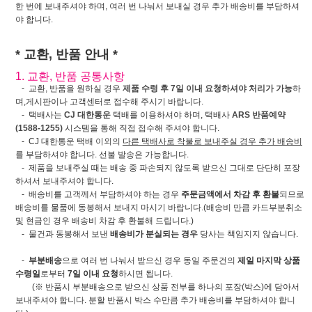
한 번에 보내주셔야 하며, 여러 번 나눠서 보내실 경우 추가 배송비를 부담하셔
야 합니다.
* 교환, 반품 안내 *
1. 교환, 반품 공통사항
- 교환, 반품을 원하실 경우
제품 수령 후 7일 이내 요청하셔야 처리가 가능
하
며,게시판이나 고객센터로 접수해 주시기 바랍니다.
- 택배사는
CJ 대한통운
택배를 이용하셔야 하며, 택배사
ARS 반품예약
(1588-1255)
시스템을 통해 직접 접수해 주셔야 합니다.
- CJ 대한통운 택배 이외의
다른 택배사로 착불로 보내주실 경우 추가 배송비
를 부담하셔야 합니다. 선불 발송은 가능합니다.
- 제품을 보내주실 때는 배송 중 파손되지 않도록 받으신 그대로 단단히 포장
하셔서 보내주셔야 합니다.
- 배송비를 고객께서 부담하셔야 하는 경우
주문금액에서 차감 후 환불
되므로
배송비를 물품에 동봉해서 보내지 마시기 바랍니다.(배송비 만큼 카드부분취소
및 현금인 경우 배송비 차감 후 환불해 드립니다.)
- 물건과 동봉해서 보낸
배송비가 분실되는 경우
당사는 책임지지 않습니다.
-
부분배송
으로 여러 번 나눠서 받으신 경우 동일 주문건의
제일 마지막 상품
수령일
로부터
7일 이내 요청
하시면 됩니다.
(※ 반품시 부분배송으로 받으신 상품 전부를 하나의 포장(박스)에 담아서
보내주셔야 합니다. 분할 반품시 박스 수만큼 추가 배송비를 부담하셔야 합니