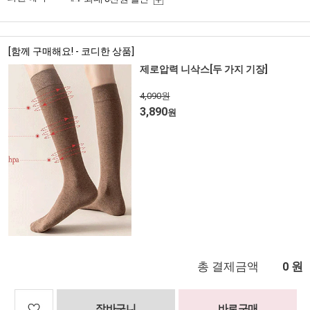
[함께 구매해요! - 코디한 상품]
제로압력 니삭스[두 가지 기장]
4,090원
3,890
원
총 결제금액
원
0
장바구니
바로구매