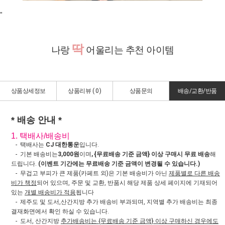
"
딱
나랑
어울리는 추천 아이템
상품상세정보
상품리뷰 (
0
)
상품문의
배송/교환/반품
* 배송 안내 *
1. 택배사/배송비
- 택배사는
CJ 대한통운
입니다.
- 기본 배송비는
3,000원
이며
, {무료배송 기준 금액} 이상 구매시 무료 배송
해
드립니다.
(이벤트 기간에는 무료배송 기준 금액이 변경될 수 있습니다.)
- 무겁고 부피가 큰 제품(카페트 외)은 기본 배송비가 아닌
제품별로 다른 배송
비가 책정
되어 있으며, 주문 및 교환, 반품시 해당 제품 상세 페이지에 기재되어
있는
개별 배송비가 적용
됩니다
- 제주도 및 도서,산간지방 추가 배송비 부과되며, 지역별 추가 배송비는 최종
결재화면에서 확인 하실 수 있습니다.
- 도서, 산간지방
추가배송비는 {무료배송 기준 금액} 이상 구매하신 경우에도