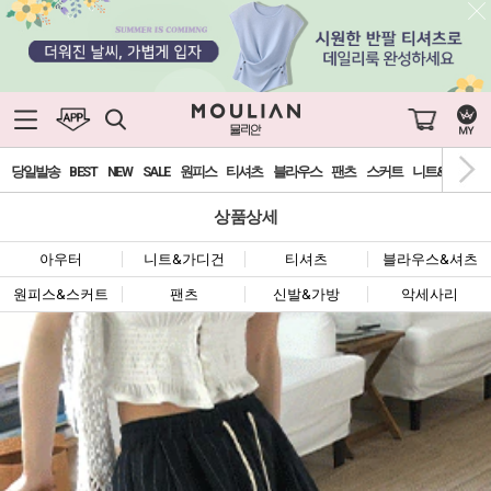
당일발송
BEST
NEW
SALE
원피스
티셔츠
블라우스
팬츠
스커트
니트&가디건
상품상세
아우터
니트&가디건
티셔츠
블라우스&셔츠
원피스&스커트
팬츠
신발&가방
악세사리