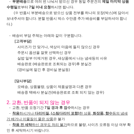
-
부분배송
으로 여러 번 나눠서 받으신 경우 동일 주문건의
제일 마지막 상품
수령일
로부터
7일 이내 요청
하시면 됩니다.
(※ 반품시 부분배송으로 받으신 상품 전부를 하나의 포장(박스)에 담아서
보내주셔야 합니다. 분할 반품시 박스 수만큼 추가 배송비를 부담하셔야 합니
다.)
- 배송비 부담 주체는 아래와 같이 구분합니다.
[고객부담]
사이즈가 안 맞거나, 색상이 마음에 들지 않으신 경우
주문시 옵션을 잘못 선택하신 경우
실밥 일부 미제거된 경우, 새상품에서 나는 냄새등의 사유
배송완료 (배송완료로 조회되는 경우)후 분실건
(경비실에 맡긴 후 경비실 분실등)
[당사부담]
오배송, 상품불량, 상품이 제품설명과 다른 경우
배송중 택배사 분실건(배송완료로 조회 되지 않는 경우)
2. 교환, 반품이 되지 않는 경우
- 교환, 반품 요청기간
7일 경과 후 접수
하시는 경우
-
착용
하시거나
다리미질, (스팀다리미 포함)
한 상품,
화장품, 향수
등의 냄새
가 배거나 이물질이 뭍은 상품
은 불가
-
착용 전 세탁
하신 경우도 처리 불가
하므로 불량, 사이즈 오류등 이상 여부 확
인 후 세탁하시기 바랍니다.