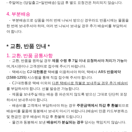
- 주말에는 (당일출고+일반배송) 입금 후 별도 요청건은 처리되지 않습니다.
4. 부분배송
- 부분배송으로 상품을 여러 번에 나눠서 받으신 경우라도 반품시에는 물품을
한 번에 보내주셔야 하며, 여러 번 나눠서 보내실 경우 추가 배송비를 부담하셔
야 합니다.
* 교환, 반품 안내 *
1. 교환, 반품 공통사항
- 교환, 반품을 원하실 경우
제품 수령 후 7일 이내 요청하셔야 처리가 가능
하
며,게시판이나 고객센터로 접수해 주시기 바랍니다.
- 택배사는
CJ 대한통운
택배를 이용하셔야 하며, 택배사
ARS 반품예약
(1588-1255)
시스템을 통해 직접 접수해 주셔야 합니다.
- CJ 대한통운 택배 이외의
다른 택배사로 착불로 보내주실 경우 추가 배송비
를 부담하셔야 합니다. 선불 발송은 가능합니다.
- 제품을 보내주실 때는 배송 중 파손되지 않도록 받으신 그대로 단단히 포장
하셔서 보내주셔야 합니다.
- 배송비를 고객께서 부담하셔야 하는 경우
주문금액에서 차감 후 환불
되므로
배송비를 물품에 동봉해서 보내지 마시기 바랍니다.(배송비 만큼 카드부분취소
및 현금인 경우 배송비 차감 후 환불해 드립니다.)
- 물건과 동봉해서 보낸
배송비가 분실되는 경우
당사는 책임지지 않습니다.