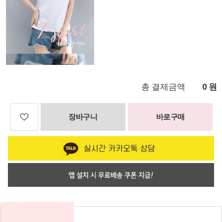
총 결제금액
원
0
장바구니
바로구매