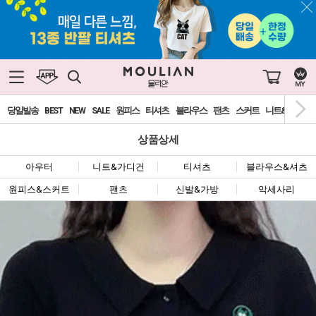
당일발송
BEST
NEW
SALE
원피스
티셔츠
블라우스
팬츠
스커트
니트&가디건
상품상세
아우터
니트&가디건
티셔츠
블라우스&셔츠
원피스&스커트
팬츠
신발&가방
악세사리