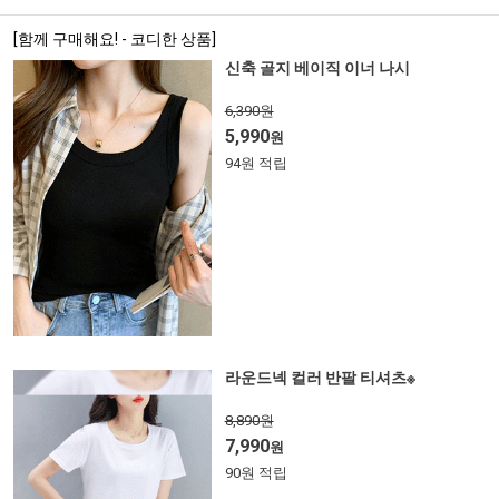
[함께 구매해요! - 코디한 상품]
신축 골지 베이직 이너 나시
6,390원
5,990
원
94원 적립
라운드넥 컬러 반팔 티셔츠※
8,890원
7,990
원
90원 적립