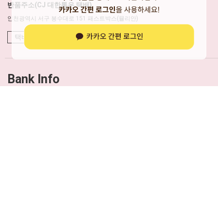
반품주소(CJ 대한통운 택배)
인천광역시 서구 봉수대로 151 패스트박스(뮬리안)
택배사 배송조회 바로가기
Bank Info
예금주 : (주)캣츠팩토리
국민 : 729601-04-161160 | 농협 : 317-0001-0795-11
우리 : 1005-302-219037 | 하나 : 198-910018-18104
기업 : 015-061458-01-011
이용약관
개인정보 처리방침
PC버전
상호 : 주식회사 캣츠팩토리
대표 : 신보현
주소 : 서울시 성동구 고산자로6길 40
TEL : 1688-8177
FAX : 02-457-2330