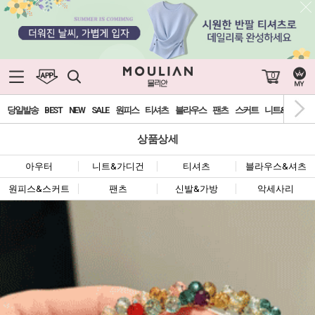
0
당일발송
BEST
NEW
SALE
원피스
티셔츠
블라우스
팬츠
스커트
니트&가디건
상품상세
아우터
니트&가디건
티셔츠
블라우스&셔츠
원피스&스커트
팬츠
신발&가방
악세사리