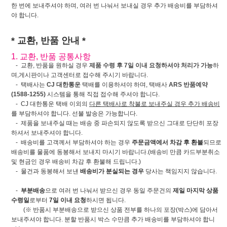
한 번에 보내주셔야 하며, 여러 번 나눠서 보내실 경우 추가 배송비를 부담하셔
야 합니다.
* 교환, 반품 안내 *
1. 교환, 반품 공통사항
- 교환, 반품을 원하실 경우
제품 수령 후 7일 이내 요청하셔야 처리가 가능
하
며,게시판이나 고객센터로 접수해 주시기 바랍니다.
- 택배사는
CJ 대한통운
택배를 이용하셔야 하며, 택배사
ARS 반품예약
(1588-1255)
시스템을 통해 직접 접수해 주셔야 합니다.
- CJ 대한통운 택배 이외의
다른 택배사로 착불로 보내주실 경우 추가 배송비
를 부담하셔야 합니다. 선불 발송은 가능합니다.
- 제품을 보내주실 때는 배송 중 파손되지 않도록 받으신 그대로 단단히 포장
하셔서 보내주셔야 합니다.
- 배송비를 고객께서 부담하셔야 하는 경우
주문금액에서 차감 후 환불
되므로
배송비를 물품에 동봉해서 보내지 마시기 바랍니다.(배송비 만큼 카드부분취소
및 현금인 경우 배송비 차감 후 환불해 드립니다.)
- 물건과 동봉해서 보낸
배송비가 분실되는 경우
당사는 책임지지 않습니다.
-
부분배송
으로 여러 번 나눠서 받으신 경우 동일 주문건의
제일 마지막 상품
수령일
로부터
7일 이내 요청
하시면 됩니다.
(※ 반품시 부분배송으로 받으신 상품 전부를 하나의 포장(박스)에 담아서
보내주셔야 합니다. 분할 반품시 박스 수만큼 추가 배송비를 부담하셔야 합니