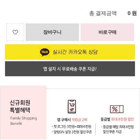
총 결제금액
원
0
장바구니
바로구매