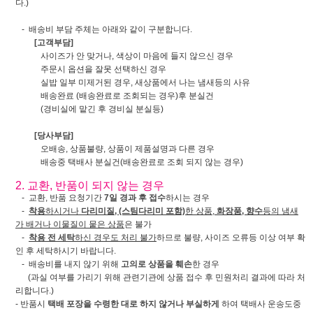
다.)
- 배송비 부담 주체는 아래와 같이 구분합니다.
[고객부담]
사이즈가 안 맞거나, 색상이 마음에 들지 않으신 경우
주문시 옵션을 잘못 선택하신 경우
실밥 일부 미제거된 경우, 새상품에서 나는 냄새등의 사유
배송완료 (배송완료로 조회되는 경우)후 분실건
(경비실에 맡긴 후 경비실 분실등)
[당사부담]
오배송, 상품불량, 상품이 제품설명과 다른 경우
배송중 택배사 분실건(배송완료로 조회 되지 않는 경우)
2. 교환, 반품이 되지 않는 경우
- 교환, 반품 요청기간
7일 경과 후 접수
하시는 경우
-
착용
하시거나
다리미질, (스팀다리미 포함)
한 상품,
화장품, 향수
등의 냄새
가 배거나 이물질이 뭍은 상품
은 불가
-
착용 전 세탁
하신 경우도 처리 불가
하므로 불량, 사이즈 오류등 이상 여부 확
인 후 세탁하시기 바랍니다.
- 배송비를 내지 않기 위해
고의로 상품을 훼손
한 경우
(과실 여부를 가리기 위해 관련기관에 상품 접수 후 민원처리 결과에 따라 처
리합니다.)
- 반품시
택배 포장을 수령한 대로 하지 않거나 부실하게
하여 택배사 운송도중