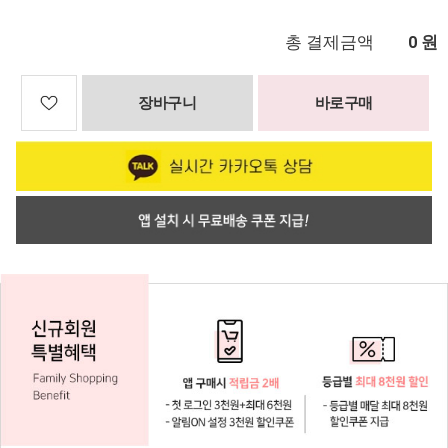
총 결제금액
원
0
장바구니
바로구매