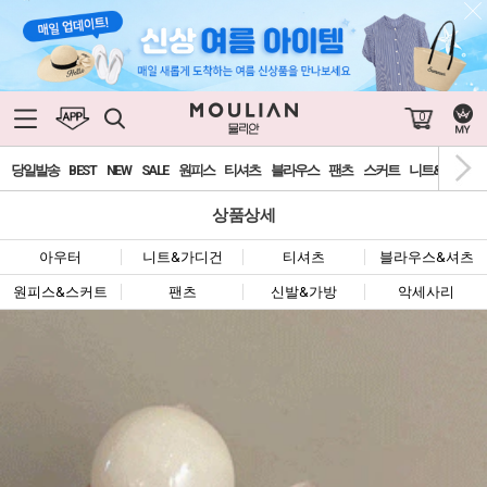
0
당일발송
BEST
NEW
SALE
원피스
티셔츠
블라우스
팬츠
스커트
니트&가디건
상품상세
아우터
니트&가디건
티셔츠
블라우스&셔츠
원피스&스커트
팬츠
신발&가방
악세사리