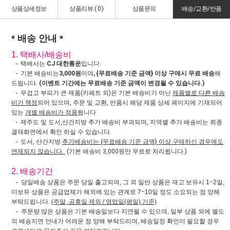
상품상세정보
상품리뷰 (
0
)
상품문의
배송/교환/반품
* 배송 안내 *
1. 택배사/배송비
- 택배사는
CJ 대한통운
입니다.
- 기본 배송비는
3,000원
이며
, {무료배송 기준 금액} 이상 구매시 무료 배송
해
드립니다.
(이벤트 기간에는 무료배송 기준 금액이 변경될 수 있습니다.)
- 무겁고 부피가 큰 제품(카페트 외)은 기본 배송비가 아닌
제품별로 다른 배송
비가 책정
되어 있으며, 주문 및 교환, 반품시 해당 제품 상세 페이지에 기재되어
있는
개별 배송비가 적용
됩니다
- 제주도 및 도서,산간지방 추가 배송비 부과되며, 지역별 추가 배송비는 최종
결재화면에서 확인 하실 수 있습니다.
- 도서, 산간지방
추가배송비는 {무료배송 기준 금액} 이상 구매하신 경우에도
면제되지 않습니다.
(기본 배송비 3,000원만 무료로 처리됩니다.)
2. 배송기간
- 당일배송 상품은 주문 당일 출고되며, 그 외 일반 상품은 재고 보유시 1~2일,
미보유 상품은 공급업체가 해외에 있는 관계로 7~10일 정도 소요되는 점 양해
부탁드립니다.
(주말, 공휴일 제외 / 영업일(평일) 기준)
- 주문량 많은 상품은 기본 배송일보다 지연될 수 있으며, 일부 상품 외에 별도
의 배송지연 안내가 어려운 점 양해 부탁드리며, 배송일정 확인이 필요할 경우