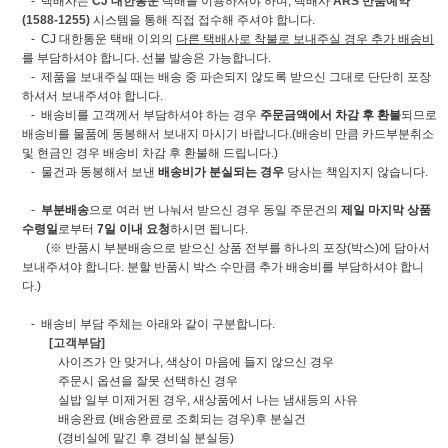
- 택배사는
CJ 대한통운
택배를 이용하셔야 하며, 택배사
ARS 반품예약
(1588-1255)
시스템을 통해 직접 접수해 주셔야 합니다.
- CJ 대한통운 택배 이외의
다른 택배사로 착불로 보내주실 경우 추가 배송비
를 부담하셔야 합니다. 선불 발송은 가능합니다.
- 제품을 보내주실 때는 배송 중 파손되지 않도록 받으신 그대로 단단히 포장
하셔서 보내주셔야 합니다.
- 배송비를 고객께서 부담하셔야 하는 경우
주문금액에서 차감 후 환불
되므로
배송비를 물품에 동봉해서 보내지 마시기 바랍니다.(배송비 만큼 카드부분취소
및 현금인 경우 배송비 차감 후 환불해 드립니다.)
- 물건과 동봉해서 보낸
배송비가 분실되는 경우
당사는 책임지지 않습니다.
-
부분배송
으로 여러 번 나눠서 받으신 경우 동일 주문건의
제일 마지막 상품
수령일
로부터
7일 이내 요청
하시면 됩니다.
(※ 반품시 부분배송으로 받으신 상품 전부를 하나의 포장(박스)에 담아서
보내주셔야 합니다. 분할 반품시 박스 수만큼 추가 배송비를 부담하셔야 합니
다.)
- 배송비 부담 주체는 아래와 같이 구분합니다.
[고객부담]
사이즈가 안 맞거나, 색상이 마음에 들지 않으신 경우
주문시 옵션을 잘못 선택하신 경우
실밥 일부 미제거된 경우, 새상품에서 나는 냄새등의 사유
배송완료 (배송완료로 조회되는 경우)후 분실건
(경비실에 맡긴 후 경비실 분실등)