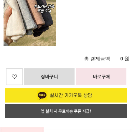
총 결제금액
원
0
장바구니
바로구매