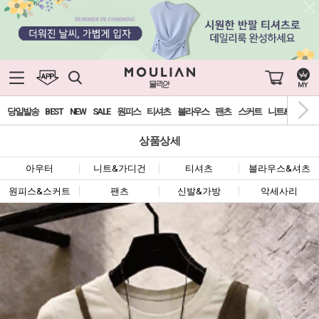
당일발송
BEST
NEW
SALE
원피스
티셔츠
블라우스
팬츠
스커트
니트&가디건
상품상세
아우터
니트&가디건
티셔츠
블라우스&셔츠
원피스&스커트
팬츠
신발&가방
악세사리