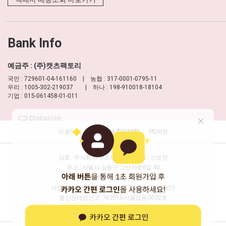
Bank Info
예금주 : (주)캣츠팩토리
국민 : 729601-04-161160 | 농협 : 317-0001-0795-11
우리 : 1005-302-219037 | 하나 : 198-910018-18104
기업 : 015-061458-01-011
이용약관
개인정보 처리방침
PC버전
상호 : 주식회사 캣츠팩토리
대표 : 신보현
주소 : 서울시 성동구 고산자로6길 40
TEL : 1688-8177
FAX : 02-457-2330
사업자등록번호 : 204-86-16277
(사업자정보확인)
통신판매업신고 : 제2013-서울성동-0032호
개인정보담당자 : 신보현
이메일 :
help@moulian.com