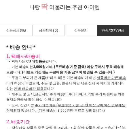
딱
나랑
어울리는 추천 아이템
상품상세정보
상품리뷰 (
0
)
상품문의
배송/교환/반품
* 배송 안내 *
1. 택배사/배송비
- 택배사는
CJ 대한통운
입니다.
- 기본 배송비는
3,000원
이며
, {무료배송 기준 금액} 이상 구매시 무료 배송
해
드립니다.
(이벤트 기간에는 무료배송 기준 금액이 변경될 수 있습니다.)
- 무겁고 부피가 큰 제품(카페트 외)은 기본 배송비가 아닌
제품별로 다른 배송
비가 책정
되어 있으며, 주문 및 교환, 반품시 해당 제품 상세 페이지에 기재되어
있는
개별 배송비가 적용
됩니다
- 제주도 및 도서,산간지방 추가 배송비 부과되며, 지역별 추가 배송비는 최종
결재화면에서 확인 하실 수 있습니다.
- 도서, 산간지방
추가배송비는 {무료배송 기준 금액} 이상 구매하신 경우에도
면제되지 않습니다.
(기본 배송비 3,000원만 무료로 처리됩니다.)
2. 배송기간
- 당일배송 상품은 주문 당일 출고되며, 그 외 일반 상품은 재고 보유시 1~2일,