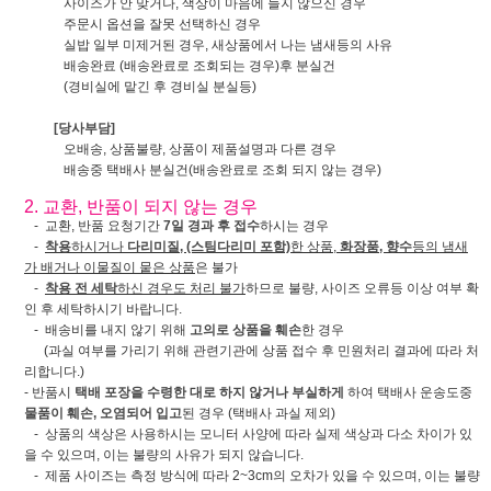
사이즈가 안 맞거나, 색상이 마음에 들지 않으신 경우
주문시 옵션을 잘못 선택하신 경우
실밥 일부 미제거된 경우, 새상품에서 나는 냄새등의 사유
배송완료 (배송완료로 조회되는 경우)후 분실건
(경비실에 맡긴 후 경비실 분실등)
[당사부담]
오배송, 상품불량, 상품이 제품설명과 다른 경우
배송중 택배사 분실건(배송완료로 조회 되지 않는 경우)
2. 교환, 반품이 되지 않는 경우
- 교환, 반품 요청기간
7일 경과 후 접수
하시는 경우
-
착용
하시거나
다리미질, (스팀다리미 포함)
한 상품,
화장품, 향수
등의 냄새
가 배거나 이물질이 뭍은 상품
은 불가
-
착용 전 세탁
하신 경우도 처리 불가
하므로 불량, 사이즈 오류등 이상 여부 확
인 후 세탁하시기 바랍니다.
- 배송비를 내지 않기 위해
고의로 상품을 훼손
한 경우
(과실 여부를 가리기 위해 관련기관에 상품 접수 후 민원처리 결과에 따라 처
리합니다.)
- 반품시
택배 포장을 수령한 대로 하지 않거나 부실하게
하여 택배사 운송도중
물품이 훼손, 오염되어 입고
된 경우 (택배사 과실 제외)
- 상품의 색상은 사용하시는 모니터 사양에 따라 실제 색상과 다소 차이가 있
을 수 있으며, 이는 불량의 사유가 되지 않습니다.
- 제품 사이즈는 측정 방식에 따라 2~3cm의 오차가 있을 수 있으며, 이는 불량