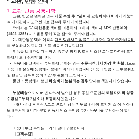
* 교환, 반품 안내 *
1. 교환, 반품 공통사항
- 교환, 반품을 원하실 경우
제품 수령 후 7일 이내 요청하셔야 처리가 가능
하
며,게시판이나 고객센터로 접수해 주시기 바랍니다.
- 택배사는
CJ 대한통운
택배를 이용하셔야 하며, 택배사
ARS 반품예약
(1588-1255)
시스템을 통해 직접 접수해 주셔야 합니다.
- CJ 대한통운 택배 이외의
다른 택배사로 착불로 보내주실 경우 추가 배송비
를 부담하셔야 합니다. 선불 발송은 가능합니다.
- 제품을 보내주실 때는 배송 중 파손되지 않도록 받으신 그대로 단단히 포장
하셔서 보내주셔야 합니다.
- 배송비를 고객께서 부담하셔야 하는 경우
주문금액에서 차감 후 환불
되므로
배송비를 물품에 동봉해서 보내지 마시기 바랍니다.(배송비 만큼 카드부분취소
및 현금인 경우 배송비 차감 후 환불해 드립니다.)
- 물건과 동봉해서 보낸
배송비가 분실되는 경우
당사는 책임지지 않습니다.
-
부분배송
으로 여러 번 나눠서 받으신 경우 동일 주문건의
제일 마지막 상품
수령일
로부터
7일 이내 요청
하시면 됩니다.
(※ 반품시 부분배송으로 받으신 상품 전부를 하나의 포장(박스)에 담아서
보내주셔야 합니다. 분할 반품시 박스 수만큼 추가 배송비를 부담하셔야 합니
다.)
- 배송비 부담 주체는 아래와 같이 구분합니다.
[고객부담]