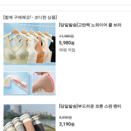
[함께 구매해요! - 코디한 상품]
[당일발송]고탄력 노와이어 쿨 브라
11,980원
5,980
원
50원 적립
[당일발송]부드러운 코튼 스판 팬티
3,390원
3,190
원