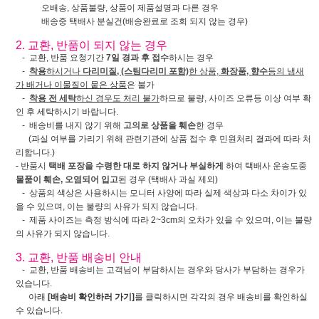
오배송, 상품불량, 상품이 제품설명과 다른 경우
배송중 택배사 분실건(배송완료로 조회 되지 않는 경우)
2. 교환, 반품이 되지 않는 경우
- 교환, 반품 요청기간
7일 경과 후 접수
하시는 경우
-
착용
하시거나
다리미질, (스팀다리미 포함)
한 상품,
화장품, 향수
등의 냄새
가 배거나 이물질이 뭍은 상품
은 불가
-
착용 전 세탁
하신 경우도 처리 불가
하므로 불량, 사이즈 오류등 이상 여부 확
인 후 세탁하시기 바랍니다.
- 배송비를 내지 않기 위해
고의로 상품을 훼손
한 경우
(과실 여부를 가리기 위해 관련기관에 상품 접수 후 민원처리 결과에 따라 처
리합니다.)
- 반품시
택배 포장을 수령한 대로 하지 않거나 부실하게
하여 택배사 운송도중
물품이 훼손, 오염되어 입고
된 경우 (택배사 과실 제외)
- 상품의 색상은 사용하시는 모니터 사양에 따라 실제 색상과 다소 차이가 있
을 수 있으며, 이는 불량의 사유가 되지 않습니다.
- 제품 사이즈는 측정 방식에 따라 2~3cm의 오차가 있을 수 있으며, 이는 불량
의 사유가 되지 않습니다.
3. 교환, 반품 배송비 안내
- 교환, 반품 배송비는 고객님이 부담하시는 경우와 당사가 부담하는 경우가
있습니다.
아래
[배송비 확인하러 가기]
를 클릭하시면 각각의 경우 배송비를 확인하실
수 있습니다.