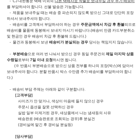
- CJ 대한통운 택배 이외의
다른 택배사로 착불로 보내주실 경우 추가 배송비
를 부담하셔야 합니다. 선불 발송은 가능합니다.
- 제품을 보내주실 때는 배송 중 파손되지 않도록 받으신 그대로 단단히 포장
하셔서 보내주셔야 합니다.
- 배송비를 고객께서 부담하셔야 하는 경우
주문금액에서 차감 후 환불
되므로
배송비를 물품에 동봉해서 보내지 마시기 바랍니다.(배송비 만큼 카드부분취소
및 현금인 경우 배송비 차감 후 환불해 드립니다.)
- 물건과 동봉해서 보낸
배송비가 분실되는 경우
당사는 책임지지 않습니다.
-
부분배송
으로 여러 번 나눠서 받으신 경우 동일 주문건의
제일 마지막 상품
수령일
로부터
7일 이내 요청
하시면 됩니다.
(※ 반품시 부분배송으로 받으신 상품 전부를 하나의 포장(박스)에 담아서
보내주셔야 합니다. 분할 반품시 박스 수만큼 추가 배송비를 부담하셔야 합니
다.)
- 배송비 부담 주체는 아래와 같이 구분합니다.
[고객부담]
사이즈가 안 맞거나, 색상이 마음에 들지 않으신 경우
주문시 옵션을 잘못 선택하신 경우
실밥 일부 미제거된 경우, 새상품에서 나는 냄새등의 사유
배송완료 (배송완료로 조회되는 경우)후 분실건
(경비실에 맡긴 후 경비실 분실등)
[당사부담]