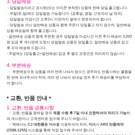
3. 당일배송
- 당일발송이라고 표시된(또는 아이콘 부착된) 상품에 한해 당일 출고됩니다.
- 주말(토,일)에도 당일발송 가능합니다. (공휴일, 명절, 근로자의 날 제외).
- 당일발송 마감시간 오후3시 이전까지 결제가 완료되어야 합니다.
- 당일발송 아닌 일반배송 상품과 함께 주문시 당일출고 되지 않으며, 일반배송
상품 배송일에 함께 출고됩니다.
- 일반배송 상품과 함께 주문한 경우 당일발송 마감시간 이전 추가 배송비 3,000
원 입금 후 게시판에 요청시 당일발송 상품은 당일출고, 일반배송 상품은 입고
후 각각 배송해 드립니다.
- 주말에는 (당일출고+일반배송) 입금 후 별도 요청건은 처리되지 않습니다.
4. 부분배송
- 부분배송으로 상품을 여러 번에 나눠서 받으신 경우라도 반품시에는 물품을
한 번에 보내주셔야 하며, 여러 번 나눠서 보내실 경우 추가 배송비를 부담하셔
야 합니다.
* 교환, 반품 안내 *
1. 교환, 반품 공통사항
- 교환, 반품을 원하실 경우
제품 수령 후 7일 이내 요청하셔야 처리가 가능
하
며,게시판이나 고객센터로 접수해 주시기 바랍니다.
- 택배사는
CJ 대한통운
택배를 이용하셔야 하며, 택배사
ARS 반품예약
(1588-1255)
시스템을 통해 직접 접수해 주셔야 합니다.