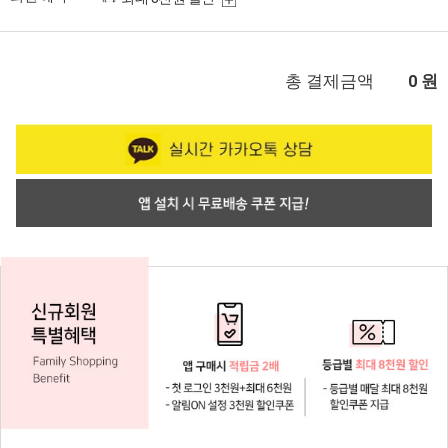
총 결제금액
원
0