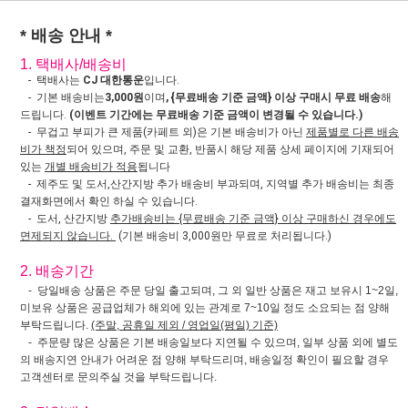
* 배송 안내 *
1. 택배사/배송비
- 택배사는
CJ 대한통운
입니다.
- 기본 배송비는
3,000원
이며
, {무료배송 기준 금액} 이상 구매시 무료 배송
해
드립니다.
(이벤트 기간에는 무료배송 기준 금액이 변경될 수 있습니다.)
- 무겁고 부피가 큰 제품(카페트 외)은 기본 배송비가 아닌
제품별로 다른 배송
비가 책정
되어 있으며, 주문 및 교환, 반품시 해당 제품 상세 페이지에 기재되어
있는
개별 배송비가 적용
됩니다
- 제주도 및 도서,산간지방 추가 배송비 부과되며, 지역별 추가 배송비는 최종
결재화면에서 확인 하실 수 있습니다.
- 도서, 산간지방
추가배송비는 {무료배송 기준 금액} 이상 구매하신 경우에도
면제되지 않습니다.
(기본 배송비 3,000원만 무료로 처리됩니다.)
2. 배송기간
- 당일배송 상품은 주문 당일 출고되며, 그 외 일반 상품은 재고 보유시 1~2일,
미보유 상품은 공급업체가 해외에 있는 관계로 7~10일 정도 소요되는 점 양해
부탁드립니다.
(주말, 공휴일 제외 / 영업일(평일) 기준)
- 주문량 많은 상품은 기본 배송일보다 지연될 수 있으며, 일부 상품 외에 별도
의 배송지연 안내가 어려운 점 양해 부탁드리며, 배송일정 확인이 필요할 경우
고객센터로 문의주실 것을 부탁드립니다.