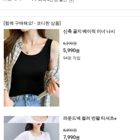
[함께 구매해요! - 코디한 상품]
신축 골지 베이직 이너 나시
6,390원
5,990
원
94원 적립
라운드넥 컬러 반팔 티셔츠※
8,890원
7,990
원