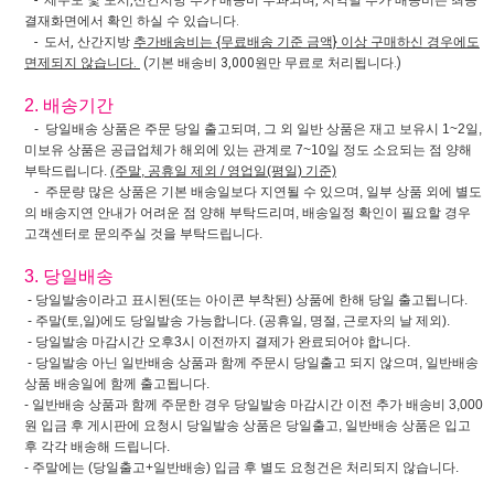
- 제주도 및 도서,산간지방 추가 배송비 부과되며, 지역별 추가 배송비는 최종
결재화면에서 확인 하실 수 있습니다.
- 도서, 산간지방
추가배송비는 {무료배송 기준 금액} 이상 구매하신 경우에도
면제되지 않습니다.
(기본 배송비 3,000원만 무료로 처리됩니다.)
2. 배송기간
- 당일배송 상품은 주문 당일 출고되며, 그 외 일반 상품은 재고 보유시 1~2일,
미보유 상품은 공급업체가 해외에 있는 관계로 7~10일 정도 소요되는 점 양해
부탁드립니다.
(주말, 공휴일 제외 / 영업일(평일) 기준)
- 주문량 많은 상품은 기본 배송일보다 지연될 수 있으며, 일부 상품 외에 별도
의 배송지연 안내가 어려운 점 양해 부탁드리며, 배송일정 확인이 필요할 경우
고객센터로 문의주실 것을 부탁드립니다.
3. 당일배송
- 당일발송이라고 표시된(또는 아이콘 부착된) 상품에 한해 당일 출고됩니다.
- 주말(토,일)에도 당일발송 가능합니다. (공휴일, 명절, 근로자의 날 제외).
- 당일발송 마감시간 오후3시 이전까지 결제가 완료되어야 합니다.
- 당일발송 아닌 일반배송 상품과 함께 주문시 당일출고 되지 않으며, 일반배송
상품 배송일에 함께 출고됩니다.
- 일반배송 상품과 함께 주문한 경우 당일발송 마감시간 이전 추가 배송비 3,000
원 입금 후 게시판에 요청시 당일발송 상품은 당일출고, 일반배송 상품은 입고
후 각각 배송해 드립니다.
- 주말에는 (당일출고+일반배송) 입금 후 별도 요청건은 처리되지 않습니다.