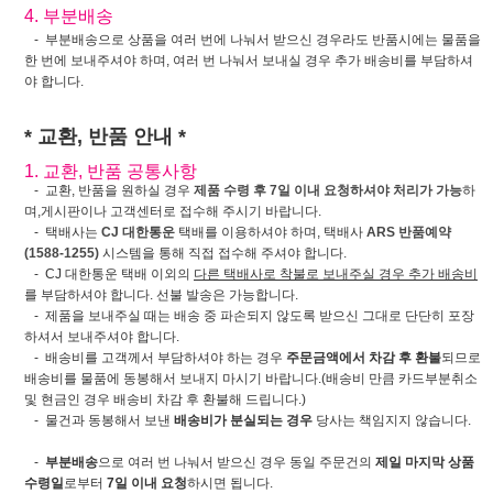
4. 부분배송
- 부분배송으로 상품을 여러 번에 나눠서 받으신 경우라도 반품시에는 물품을
한 번에 보내주셔야 하며, 여러 번 나눠서 보내실 경우 추가 배송비를 부담하셔
야 합니다.
* 교환, 반품 안내 *
1. 교환, 반품 공통사항
- 교환, 반품을 원하실 경우
제품 수령 후 7일 이내 요청하셔야 처리가 가능
하
며,게시판이나 고객센터로 접수해 주시기 바랍니다.
- 택배사는
CJ 대한통운
택배를 이용하셔야 하며, 택배사
ARS 반품예약
(1588-1255)
시스템을 통해 직접 접수해 주셔야 합니다.
- CJ 대한통운 택배 이외의
다른 택배사로 착불로 보내주실 경우 추가 배송비
를 부담하셔야 합니다. 선불 발송은 가능합니다.
- 제품을 보내주실 때는 배송 중 파손되지 않도록 받으신 그대로 단단히 포장
하셔서 보내주셔야 합니다.
- 배송비를 고객께서 부담하셔야 하는 경우
주문금액에서 차감 후 환불
되므로
배송비를 물품에 동봉해서 보내지 마시기 바랍니다.(배송비 만큼 카드부분취소
및 현금인 경우 배송비 차감 후 환불해 드립니다.)
- 물건과 동봉해서 보낸
배송비가 분실되는 경우
당사는 책임지지 않습니다.
-
부분배송
으로 여러 번 나눠서 받으신 경우 동일 주문건의
제일 마지막 상품
수령일
로부터
7일 이내 요청
하시면 됩니다.