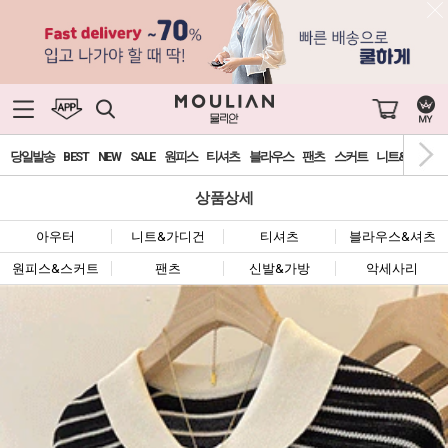
당일발송
BEST
NEW
SALE
원피스
티셔츠
블라우스
팬츠
스커트
니트&가디건
상품상세
아우터
니트&가디건
티셔츠
블라우스&셔츠
원피스&스커트
팬츠
신발&가방
악세사리