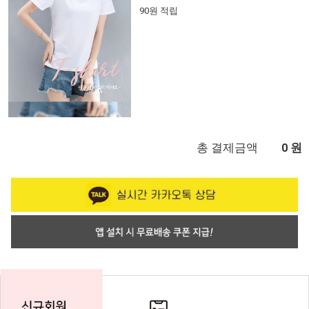
90원 적립
총 결제금액
원
0