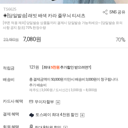
TS6625
SNS 공유
◈[당일발송] 래빗 배색 카라 줄무늬 티셔츠
[쿠폰 적용 제외] 당일발송 상품들끼리 결제시 당일발송 가능하세요~ (당일발송 유의
사항 공지 참조) 70% 한정수량
7,080원
%
70
23,480원
121원
[ 최대
5천원
추가할인 받으려면? ]
적립금
배송비
총 결제금액이 50,000원 미만시 배송비 3,000원이 청구됩니다.
추가 배송비
제주도 | 3,000원 / 도서산간 | 3,000원 ~ 8,000원
카드사 혜택
무이자할부
결제 혜택
토스페이 최대 4천원 할인
회원 혜택
최대 8천원 할인