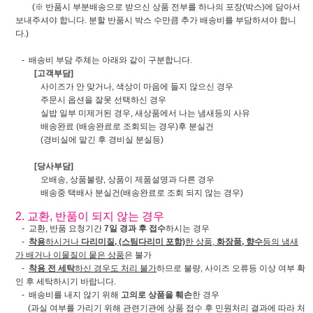
(※ 반품시 부분배송으로 받으신 상품 전부를 하나의 포장(박스)에 담아서
보내주셔야 합니다. 분할 반품시 박스 수만큼 추가 배송비를 부담하셔야 합니
다.)
- 배송비 부담 주체는 아래와 같이 구분합니다.
[고객부담]
사이즈가 안 맞거나, 색상이 마음에 들지 않으신 경우
주문시 옵션을 잘못 선택하신 경우
실밥 일부 미제거된 경우, 새상품에서 나는 냄새등의 사유
배송완료 (배송완료로 조회되는 경우)후 분실건
(경비실에 맡긴 후 경비실 분실등)
[당사부담]
오배송, 상품불량, 상품이 제품설명과 다른 경우
배송중 택배사 분실건(배송완료로 조회 되지 않는 경우)
2. 교환, 반품이 되지 않는 경우
- 교환, 반품 요청기간
7일 경과 후 접수
하시는 경우
-
착용
하시거나
다리미질, (스팀다리미 포함)
한 상품,
화장품, 향수
등의 냄새
가 배거나 이물질이 뭍은 상품
은 불가
-
착용 전 세탁
하신 경우도 처리 불가
하므로 불량, 사이즈 오류등 이상 여부 확
인 후 세탁하시기 바랍니다.
- 배송비를 내지 않기 위해
고의로 상품을 훼손
한 경우
(과실 여부를 가리기 위해 관련기관에 상품 접수 후 민원처리 결과에 따라 처