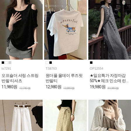
ts7291
TS6763
OP12554
오프숄더 셔링 스트링
원더풀 올데이 루즈핏
★일요특가 자정마감
반팔 티셔츠
반팔티
50%★체크 민소매 린
넨 롱 원피스
11,980원
12,980원
19,980원
12,780원
13,880원
39,980원