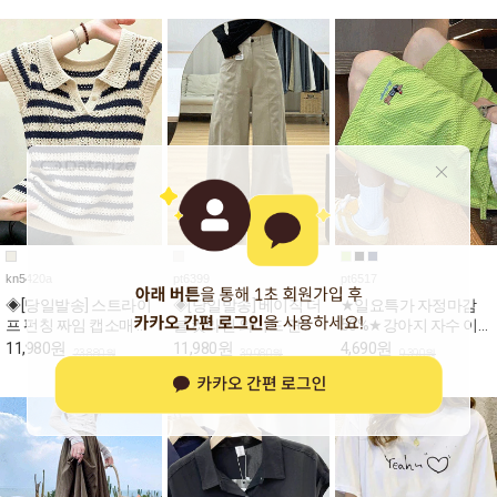
kn5420a
pt6399
pt6517
◈[당일발송] 스트라이
◈[당일발송] 베이직 더
★일요특가 자정마감
프 펀칭 짜임 캡소매 카
블 컷라인 와이드 면바
50%★강아지 자수 이
라 니트
지
지 밴딩 반바지
11,980원
11,980원
4,690원
23,880원
39,980원
9,390원