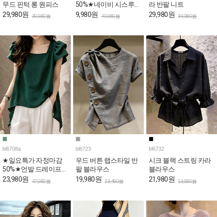
무드 핀턱 롱 원피스
50%★네이비 시스루
라 반팔 니트
퍼프 페플럼 블라우스
29,980원
9,980원
29,980원
39,980원
19,980원
39,980원
bl6708a
bl6723
bl6732
★일요특가 자정마감
우드 버튼 랩스타일 반
시크 블랙 스트링 카라
50%★언발 드레이프
팔 블라우스
블라우스
퍼프 스퀘어 블라우스
23,980원
19,980원
21,980원
47,980원
23,480원
23,580원