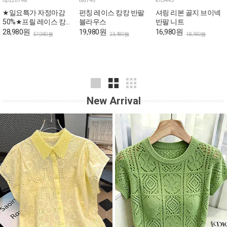
op12874a
bl6746
kn5445
★일요특가 자정마감
펀칭 레이스 캉캉 반팔
셔링 리본 골지 브이넥
50%★프릴 레이스 캉
블라우스
반팔 니트
캉 로맨틱 민소매 원피
28,980원
19,980원
16,980원
57,980원
23,480원
18,180원
스
New Arrival