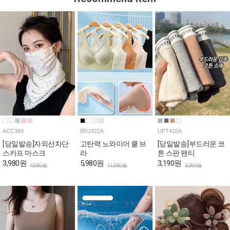
ACC384
BR1822A
UPT410A
[당일발송]자외선차단
고탄력 노와이어 쿨 브
[당일발송]부드러운 코
스카프 마스크
라
튼 스판 팬티
3,980원
5,980원
3,190원
4,680원
11,980원
3,390원