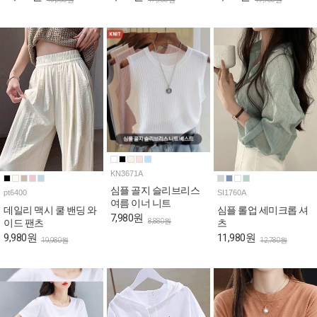
KN3671A
심플 골지 슬리브리스
pt6400
SI1760A
여름 이너 니트
데일리 맥시 쿨 밴딩 와
심플 롤업 세미크롭 셔
7,980원
8,880원
이드 팬츠
츠
9,980원
11,980원
19,980원
12,780원