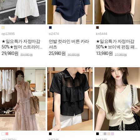
op12895
si2474
kn5444
★일요특가 자정마감
언발 컷라인 버튼 카라
★일요특가 자정마감
50%★썸머 스트라이프
셔츠
50%★브이넥 펀칭 패
민소매 원피스
턴 캡소매 니트탑
29,980원
25,980원
13,980원
59,980원
30,580원
27,980원