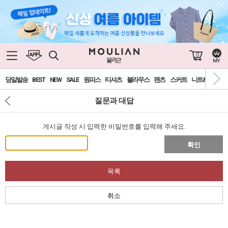
0
당일발송
BEST
NEW
SALE
원피스
티셔츠
블라우스
팬츠
스커트
니트&가디건
질문과 대답
게시글 작성 시 입력한 비밀번호를 입력해 주세요.
확인
목록
취소