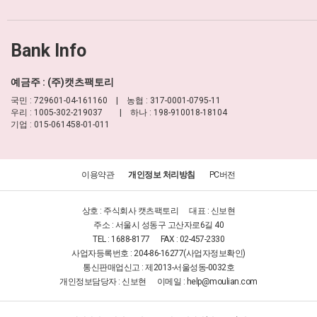
Bank Info
예금주 : (주)캣츠팩토리
국민 : 729601-04-161160 | 농협 : 317-0001-0795-11
우리 : 1005-302-219037 | 하나 : 198-910018-18104
기업 : 015-061458-01-011
이용약관
개인정보 처리방침
PC버전
상호 : 주식회사 캣츠팩토리
대표 : 신보현
주소 : 서울시 성동구 고산자로6길 40
TEL : 1688-8177
FAX : 02-457-2330
사업자등록번호 : 204-86-16277
(사업자정보확인)
통신판매업신고 : 제2013-서울성동-0032호
개인정보담당자 : 신보현
이메일 :
help@moulian.com